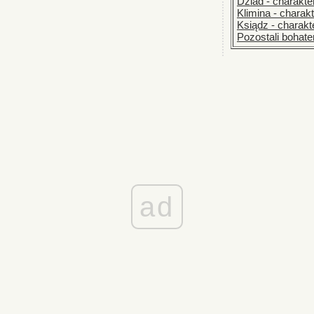
Dziad - charakte
Klimina - charak
Ksiądz - charakt
Pozostali bohate
ad