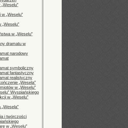
 „Weselu”
ji w „Weselu”
w „Weselu”
ństwa w „Weselu”
iany dramatu w
ramat narodowy
ramat
ramat symboliczny
ramat fantastyczny
amat realistyczny
kończenie „Wesela”
dmiotów w „Weselu”
selu” Wyspiańskiego
kcji w „Weselu”
 „Wesela”
a i twórczości
iańskiego
arę w „Weselu”