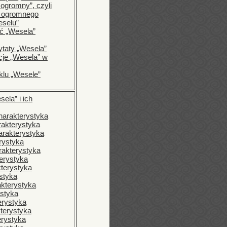
 ogromny”, czyli
u ogromnego
eselu”
 „Wesela”
ytaty „Wesela”
je „Wesela” w
klu „Wesele”
ela” i ich
harakterystyka
rakterystyka
arakterystyka
rystyka
rakterystyka
erystyka
kterystyka
styka
akterystyka
ystyka
erystyka
kterystyka
erystyka