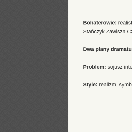
Bohaterowie:
realis
Stańczyk Zawisza Cz
Dwa plany dramatu
Problem:
sojusz int
Style:
realizm, symb