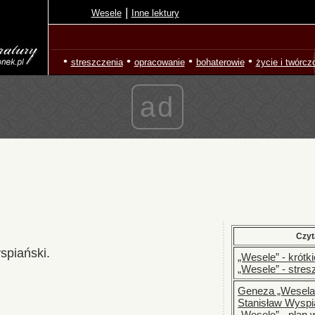
|
Wesele
Inne lektury
•
•
•
•
streszczenia
opracowanie
bohaterowie
życie i twórcz
ad
Czyt
spiański.
„Wesele” - krótk
„Wesele” - stre
Geneza „Wesela
Stanisław Wyspia
„Wesele” - plan