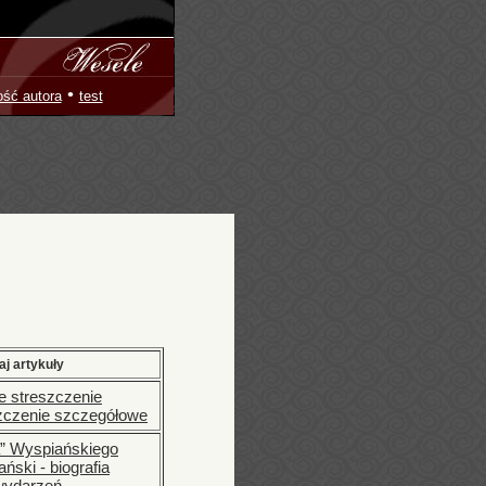
•
ość autora
test
aj artykuły
ie streszczenie
szczenie szczegółowe
” Wyspiańskiego
ński - biografia
 wydarzeń