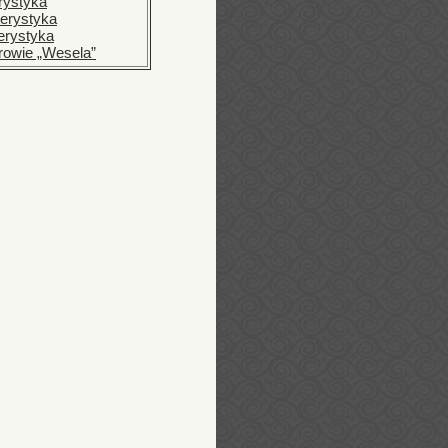
rystyka
terystyka
erystyka
rowie „Wesela”