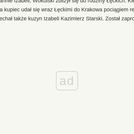
nie Izabeli, Wokulski zbliżył się do rodziny Łęckich. K
a kupiec udał się wraz Łęckimi do Krakowa pociągiem r
chał także kuzyn Izabeli Kazimierz Starski. Został zapr
ad