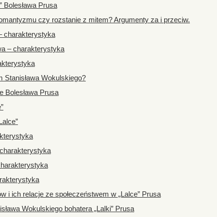
” Bolesława Prusa
romantyzmu czy rozstanie z mitem? Argumenty za i przeciw.
 charakterystyka
a – charakterystyka
akterystyka
m Stanisława Wokulskiego?
ze Bolesława Prusa
e”
Lalce”
kterystyka
charakterystyka
harakterystyka
rakterystyka
w i ich relacje ze społeczeństwem w „Lalce” Prusa
sława Wokulskiego bohatera „Lalki” Prusa