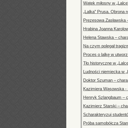
Wątek miłosny w „Lalce
„Lalka” Prusa. Obrona 
Prezesowa Zasławska –
Hrabina Joanna Karolow
Helena Stawska – char
Na czym polegał tragiz
Proces o lalkę w utwor
Tło historyczne w „Lalc
Ludności niemiecka w „
Doktor Szuman – chara
Kazimiera Wąsowska - 
Henryk Szlangbaum – c
Kazimierz Starski – cha
Scharakteryzuj studentó
Próba samobójcza Stani