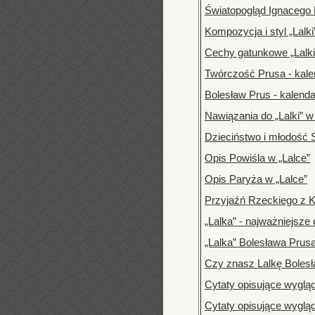
Światopogląd Ignacego
Kompozycja i styl „Lalki
Cechy gatunkowe „Lalki
Twórczość Prusa - kal
Bolesław Prus - kalend
Nawiązania do „Lalki” w
Dzieciństwo i młodość 
Opis Powiśla w „Lalce”
Opis Paryża w „Lalce”
Przyjaźń Rzeckiego z 
„Lalka” - najważniejsze 
„Lalka” Bolesława Prus
Czy znasz Lalkę Bolesł
Cytaty opisujące wyglą
Cytaty opisujące wyglą