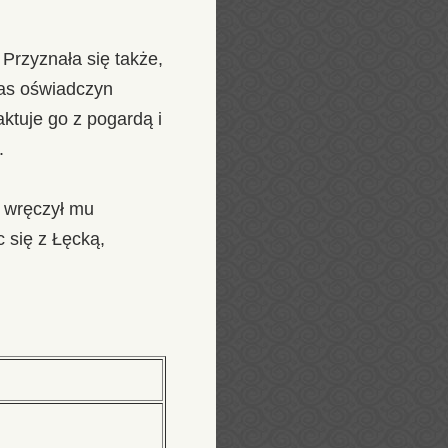
Przyznała się także,
zas oświadczyn
aktuje go z pogardą i
.
n wręczył mu
 się z Łęcką,