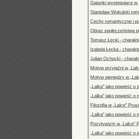
Gatunki występujące w 
Stanisław Wokulski rom
Cechy romantyczne i p
Obraz społeczeństwa po
Tomasz Łęcki - charakt
Izabela Łęcka - charakt
Julian Ochocki - charak
Motyw przyjaźni w „Lal
Motyw pieniędzy w „Lal
„Lalka” jako powieść o
„Lalka” jako powieść o 
Filozofia w „Lalce” Prus
„Lalka” jako powieść o
Pozytywizm w „Lalce” 
„Lalka” jako powieść o