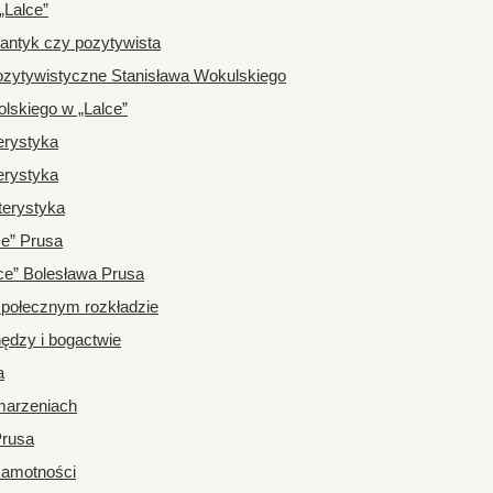
„Lalce”
antyk czy pozytywista
ozytywistyczne Stanisława Wokulskiego
lskiego w „Lalce”
erystyka
erystyka
terystyka
ce” Prusa
ce” Bolesława Prusa
 społecznym rozkładzie
nędzy i bogactwie
a
 marzeniach
Prusa
 samotności