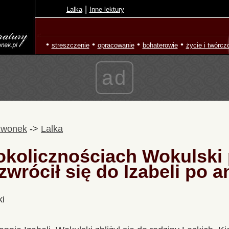
|
Lalka
Inne lektury
•
•
•
•
streszczenie
opracowanie
bohaterowie
życie i twórcz
ad
zwonek
->
Lalka
okolicznościach Wokulski 
zwrócił się do Izabeli po 
ki