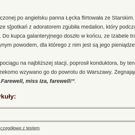
onej po angielsku panna Łęcka flirtowała ze Starskim. 
ze s[potkań z adoratorem zgubiła medalion, który podc
w. Do kupca galanteryjnego doszło w końcu, ze Izabele tr
nym powodem, dla którego z nim jest są jego pieniądze
pociągu na najbliższej stacji, poprosił konduktora, by te
rzekomo wzywano go do powrotu do Warszawy. Żegnając
„Farewell, miss Iza, farewell!”
.
ykuły:
szczegółowe z testem