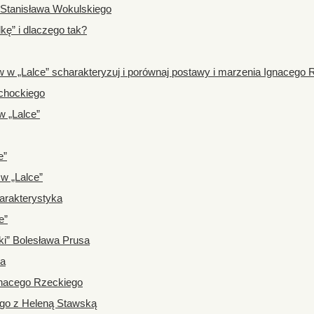
na Stanisława Wokulskiego
kę” i dlaczego tak?
ów w „Lalce” scharakteryzuj i porównaj postawy i marzenia Ignacego 
chockiego
w „Lalce”
e”
w „Lalce”
harakterystyka
e”
i” Bolesława Prusa
sa
gnacego Rzeckiego
ego z Heleną Stawską