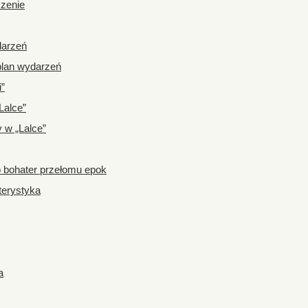
czenie
darzeń
plan wydarzeń
i”
Lalce”
 w „Lalce”
o bohater przełomu epok
terystyka
a