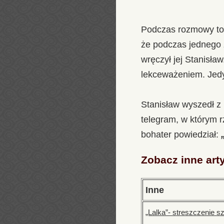
Podczas rozmowy tocz
że podczas jednego 
wręczył jej Stanisła
lekceważeniem. Jedy
Stanisław wyszedł z 
telegram, w którym 
bohater powiedział:
Zobacz inne art
Inne
„Lalka”- streszczenie 