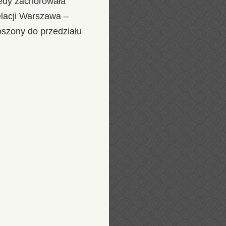
iedy zachorowała
elacji Warszawa –
oszony do przedziału