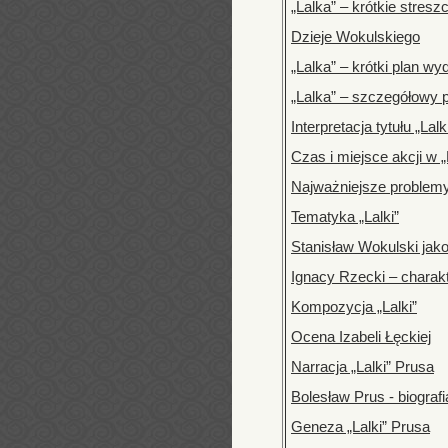
„Lalka” – krótkie stresz
Dzieje Wokulskiego
„Lalka” – krótki plan wy
„Lalka” – szczegółowy 
Interpretacja tytułu „Lalk
Czas i miejsce akcji w „
Najważniejsze problemy
Tematyka „Lalki”
Stanisław Wokulski jak
Ignacy Rzecki – charak
Kompozycja „Lalki”
Ocena Izabeli Łęckiej
Narracja „Lalki” Prusa
Bolesław Prus - biografi
Geneza „Lalki” Prusa