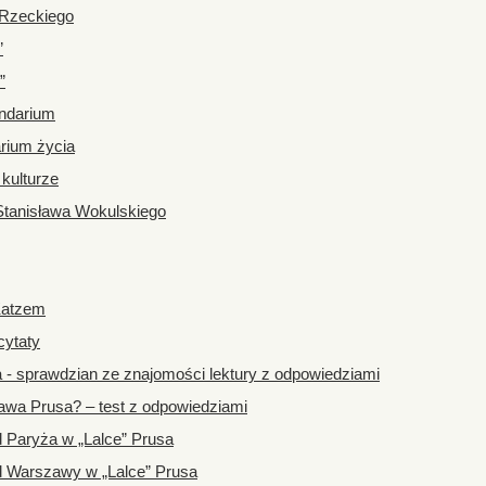
 Rzeckiego
”
”
endarium
arium życia
 kulturze
Stanisława Wokulskiego
Katzem
cytaty
a - sprawdzian ze znajomości lektury z odpowiedziami
awa Prusa? – test z odpowiedziami
d Paryża w „Lalce” Prusa
d Warszawy w „Lalce” Prusa