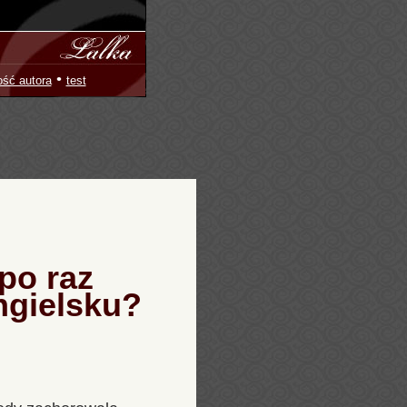
•
ość autora
test
po raz
angielsku?