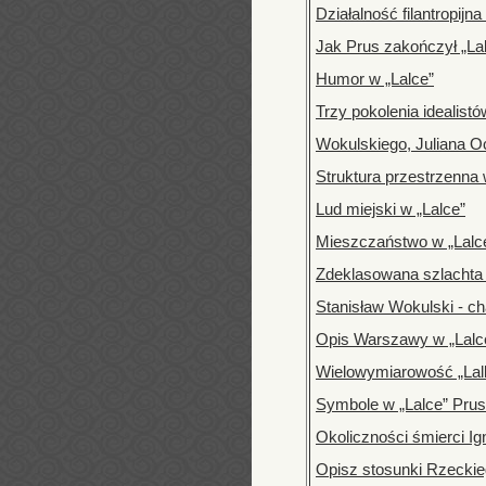
Działalność filantropij
Jak Prus zakończył „Lal
Humor w „Lalce”
Trzy pokolenia idealist
Wokulskiego, Juliana O
Struktura przestrzenna 
Lud miejski w „Lalce”
Mieszczaństwo w „Lalc
Zdeklasowana szlachta 
Stanisław Wokulski - c
Opis Warszawy w „Lalc
Wielowymiarowość „Lalk
Symbole w „Lalce” Pru
Okoliczności śmierci I
Opisz stosunki Rzecki