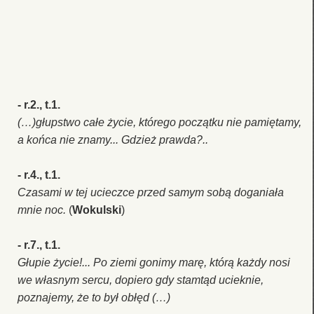
- r.2., t.1.
(…)głupstwo całe życie, którego początku nie pamiętamy,
a końca nie znamy... Gdzież prawda?..
- r.4., t.1.
Czasami w tej ucieczce przed samym sobą doganiała
mnie noc.
(
Wokulski
)
- r.7., t.1.
Głupie życie!... Po ziemi gonimy marę, którą każdy nosi
we własnym sercu, dopiero gdy stamtąd ucieknie,
poznajemy, że to był obłęd (…)