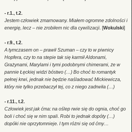
- r.1., t.2.
Jestem człowiek zmarnowany. Miałem ogromne zdolności i
energię, lecz – nie zrobiłem nic dla cywilizacji.
[
Wokulski
]
- r.9., t.2.
A tymczasem on – prawił Szuman – czy to w piwnicy
Hopfera, czy to na stepie tak się karmił Aldonami,
Grażynami, Marylami i tymi podobnymi chimerami, że w
pannie Łęckiej widzi bóstwo (…) Bo choć to romantyk
pełnej krwi, jednak nie będzie naśladować Mickiewicza,
który nie tylko przebaczył tej, co z niego zadrwiła (…)
- r.11., t.2.
Człowiek jest jak ćma: na oślep rwie się do ognia, choć go
boli i choć się w nim spali. Robi to jednak dopóty (…)
dopóki nie oprzytomnieje. I tym różni się od ćmy…