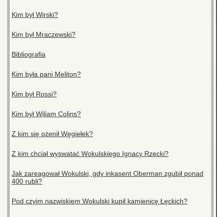
Kim był Wirski?
Kim był Mraczewski?
Bibliografia
Kim była pani Meliton?
Kim był Rossi?
Kim był Wiliam Colins?
Z kim się ożenił Węgiełek?
Z kim chciał wyswatać Wokulskiego Ignacy Rzecki?
Jak zareagował Wokulski, gdy inkasent Oberman zgubił ponad
400 rubli?
Pod czyim nazwiskiem Wokulski kupił kamienicę Łęckich?