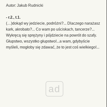
Autor: Jakub Rudnicki
- r.2., t.1.
(…)dokąd wy jedziecie, podróżni?... Dlaczego narażasz
kark, akrobato?... Co wam po uściskach, tancerze?...
Wykręcą się sprężyny i pójdziecie na powrót do szafy.
Głupstwo, wszystko głupstwo!...a wam, gdybyście
myśleli, mogłoby się zdawać, że to jest coś wielkiego!...
ad