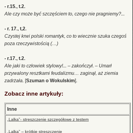
- r.15., t.2.
Ale czy może być szczęściem to, czego nie pragniemy?...
- r. 17., t,2.
Czystej krwi polski romantyk, co to wiecznie szuka czegoś
poza rzeczywistością (…)
- r.17., t.2.
Ale jaki to człowiek stylowy!... – zakończył. – Umarł
przywalony resztkami feudalizmu… zaginął, aż ziemia
zadrżała.
[
Szuman o Wokulskim
].
Zobacz inne artykuły:
Inne
„Lalka”- streszczenie szczegółowe z testem
„Lalka” – krótkie streszczenie