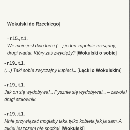
Wokulski do Rzeckiego
]
- r.15., t.1.
We mnie jest dwu ludzi (…) jeden zupełnie rozsądny,
drugi wariat. Który zaś zwycięży?
[
Wokulski o sobie
]
- r.19., t.1.
(…) Taki sobie zwyczajny kupiec!...
[
Łęcki o Wokulskim
]
- r.19., t.1.
Jak on się wydobywa!... Pysznie się wydobywa!... – zawołał
drugi stołownik.
- r.19. ,t.1.
Mnie przywiązać mogłaby taka tylko kobieta jak ja sam. A
takiej jeszczem nie spotkał.
[
Wokulski
]