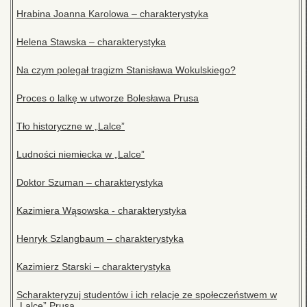
Hrabina Joanna Karolowa – charakterystyka
Helena Stawska – charakterystyka
Na czym polegał tragizm Stanisława Wokulskiego?
Proces o lalkę w utworze Bolesława Prusa
Tło historyczne w „Lalce”
Ludności niemiecka w „Lalce”
Doktor Szuman – charakterystyka
Kazimiera Wąsowska - charakterystyka
Henryk Szlangbaum – charakterystyka
Kazimierz Starski – charakterystyka
Scharakteryzuj studentów i ich relacje ze społeczeństwem w
„Lalce” Prusa