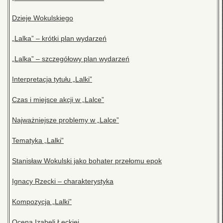
Dzieje Wokulskiego
„Lalka” – krótki plan wydarzeń
„Lalka” – szczegółowy plan wydarzeń
Interpretacja tytułu „Lalki”
Czas i miejsce akcji w „Lalce”
Najważniejsze problemy w „Lalce”
Tematyka „Lalki”
Stanisław Wokulski jako bohater przełomu epok
Ignacy Rzecki – charakterystyka
Kompozycja „Lalki”
Ocena Izabeli Łęckiej