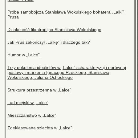
Próba samobójcza Stanisława Wokulskiego bohatera „Lalki”
Prusa
Działalność filantropijna Stanisława Wokulskiego
Jak Prus zakończył „Lalkę” i dlaczego tak?
Humor w „Lalce”
Trzy pokolenia idealistów w „Lalce” scharakteryzuj i porównaj
postawy i marzenia Ignacego Rzeckiego, Stanisława
Wokulskiego, Juliana Ochockiego
Struktura przestrzenna w „Lalce”
Lud miejski w „Lalce”
Mieszczaństwo w „Lalce”
Zdeklasowana szlachta w „Lalce”