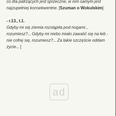
co dla patrzących jest sprzeczne, w nim samym jest
najzupełniej konsekwentne.
[
Szuman o Wokulskim
]
- r.13., t.1.
Gdyby mi się ziemia rozstąpiła pod nogami...
rozumiesz?... Gdyby mi niebo miało zawalić się na łeb -
nie cofnę się, rozumiesz?... Za takie szczęście oddam
życie...
[
ad