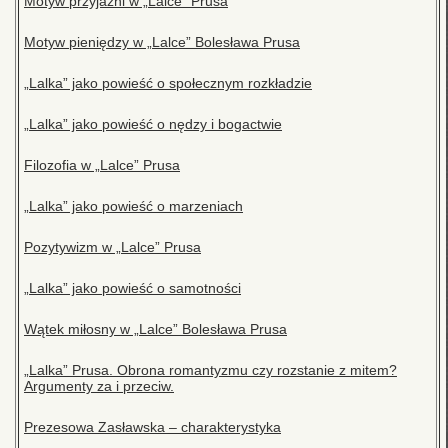
Motyw przyjaźni w „Lalce” Prusa
Motyw pieniędzy w „Lalce” Bolesława Prusa
„Lalka” jako powieść o społecznym rozkładzie
„Lalka” jako powieść o nędzy i bogactwie
Filozofia w „Lalce” Prusa
„Lalka” jako powieść o marzeniach
Pozytywizm w „Lalce” Prusa
„Lalka” jako powieść o samotności
Wątek miłosny w „Lalce” Bolesława Prusa
„Lalka” Prusa. Obrona romantyzmu czy rozstanie z mitem?
Argumenty za i przeciw.
Prezesowa Zasławska – charakterystyka