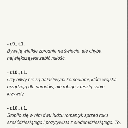
- r.9., t.1.
Bywają wielkie zbrodnie na świecie, ale chyba
największą jest zabić miłość.
- r.10., t.1.
Czy bitwy nie są hałaśliwymi komediami, które wojska
urządzają dla narodów, nie robiąc z resztą sobie
krzywdy.
- r.10., t.1.
Stopiło się w nim dwu ludzi: romantyk sprzed roku
sześćdziesiątego i pozytywista z siedemdziesiątego. To,