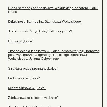
Próba samobójcza Stanisława Wokulskiego bohatera „Lalki”
Prusa
Działalność filantropijna Stanisława Wokulskiego
Jak Prus zakończył „Lalkę” i dlaczego tak?
Humor w „Lalce”
Trzy pokolenia idealistów w „Lalce” scharakteryzuj i porównaj
postawy i marzenia Ignacego Rzeckiego, Stanisława
Wokulskiego, Juliana Ochockiego
Struktura przestrzenna w „Lalce”
Lud miejski w „Lalce”
Mieszczaństwo w „Lalce”
Zdeklasowana szlachta w „Lalce”