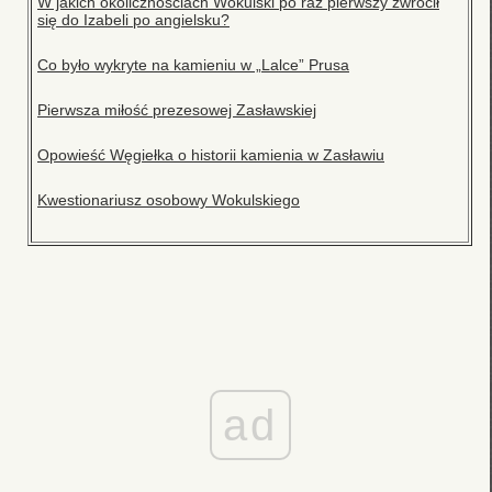
W jakich okolicznościach Wokulski po raz pierwszy zwrócił
się do Izabeli po angielsku?
Co było wykryte na kamieniu w „Lalce” Prusa
Pierwsza miłość prezesowej Zasławskiej
Opowieść Węgiełka o historii kamienia w Zasławiu
Kwestionariusz osobowy Wokulskiego
ad