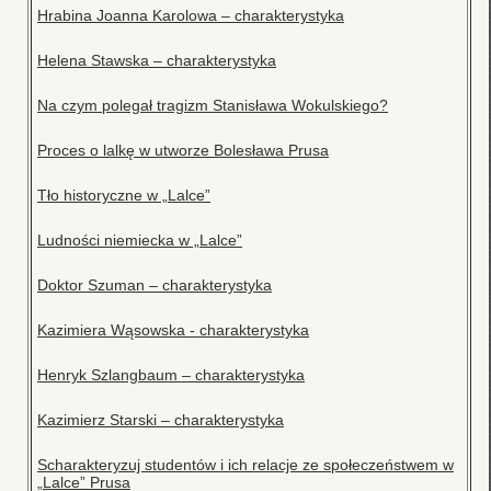
Hrabina Joanna Karolowa – charakterystyka
Helena Stawska – charakterystyka
Na czym polegał tragizm Stanisława Wokulskiego?
Proces o lalkę w utworze Bolesława Prusa
Tło historyczne w „Lalce”
Ludności niemiecka w „Lalce”
Doktor Szuman – charakterystyka
Kazimiera Wąsowska - charakterystyka
Henryk Szlangbaum – charakterystyka
Kazimierz Starski – charakterystyka
Scharakteryzuj studentów i ich relacje ze społeczeństwem w
„Lalce” Prusa