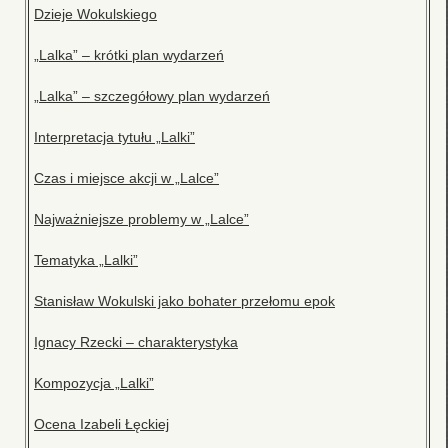
Dzieje Wokulskiego
„Lalka” – krótki plan wydarzeń
„Lalka” – szczegółowy plan wydarzeń
Interpretacja tytułu „Lalki”
Czas i miejsce akcji w „Lalce”
Najważniejsze problemy w „Lalce”
Tematyka „Lalki”
Stanisław Wokulski jako bohater przełomu epok
Ignacy Rzecki – charakterystyka
Kompozycja „Lalki”
Ocena Izabeli Łęckiej