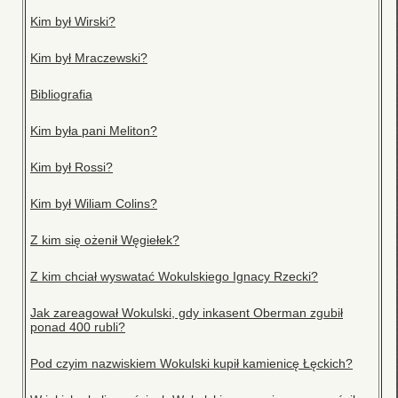
Kim był Wirski?
Kim był Mraczewski?
Bibliografia
Kim była pani Meliton?
Kim był Rossi?
Kim był Wiliam Colins?
Z kim się ożenił Węgiełek?
Z kim chciał wyswatać Wokulskiego Ignacy Rzecki?
Jak zareagował Wokulski, gdy inkasent Oberman zgubił
ponad 400 rubli?
Pod czyim nazwiskiem Wokulski kupił kamienicę Łęckich?