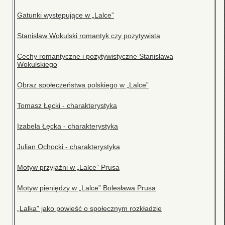
Gatunki występujące w „Lalce”
Stanisław Wokulski romantyk czy pozytywista
Cechy romantyczne i pozytywistyczne Stanisława
Wokulskiego
Obraz społeczeństwa polskiego w „Lalce”
Tomasz Łęcki - charakterystyka
Izabela Łęcka - charakterystyka
Julian Ochocki - charakterystyka
Motyw przyjaźni w „Lalce” Prusa
Motyw pieniędzy w „Lalce” Bolesława Prusa
„Lalka” jako powieść o społecznym rozkładzie