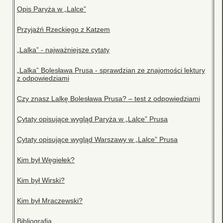
Opis Paryża w „Lalce”
Przyjaźń Rzeckiego z Katzem
„Lalka” - najważniejsze cytaty
„Lalka” Bolesława Prusa - sprawdzian ze znajomości lektury
z odpowiedziami
Czy znasz Lalkę Bolesława Prusa? – test z odpowiedziami
Cytaty opisujące wygląd Paryża w „Lalce” Prusa
Cytaty opisujące wygląd Warszawy w „Lalce” Prusa
Kim był Węgiełek?
Kim był Wirski?
Kim był Mraczewski?
Bibliografia