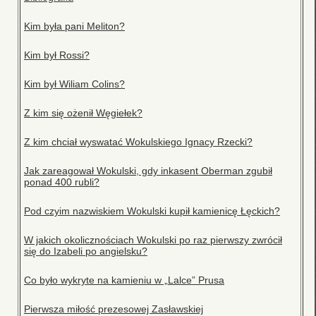
Kim była pani Meliton?
Kim był Rossi?
Kim był Wiliam Colins?
Z kim się ożenił Węgiełek?
Z kim chciał wyswatać Wokulskiego Ignacy Rzecki?
Jak zareagował Wokulski, gdy inkasent Oberman zgubił
ponad 400 rubli?
Pod czyim nazwiskiem Wokulski kupił kamienicę Łęckich?
W jakich okolicznościach Wokulski po raz pierwszy zwrócił
się do Izabeli po angielsku?
Co było wykryte na kamieniu w „Lalce” Prusa
Pierwsza miłość prezesowej Zasławskiej