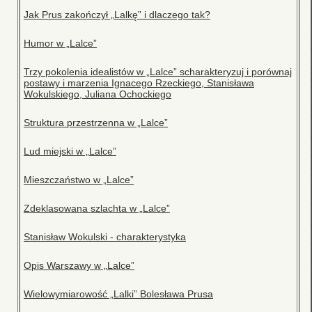
Jak Prus zakończył „Lalkę” i dlaczego tak?
Humor w „Lalce”
Trzy pokolenia idealistów w „Lalce” scharakteryzuj i porównaj
postawy i marzenia Ignacego Rzeckiego, Stanisława
Wokulskiego, Juliana Ochockiego
Struktura przestrzenna w „Lalce”
Lud miejski w „Lalce”
Mieszczaństwo w „Lalce”
Zdeklasowana szlachta w „Lalce”
Stanisław Wokulski - charakterystyka
Opis Warszawy w „Lalce”
Wielowymiarowość „Lalki” Bolesława Prusa