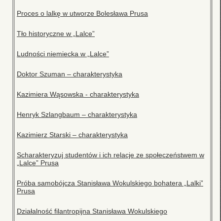
Proces o lalkę w utworze Bolesława Prusa
Tło historyczne w „Lalce”
Ludności niemiecka w „Lalce”
Doktor Szuman – charakterystyka
Kazimiera Wąsowska - charakterystyka
Henryk Szlangbaum – charakterystyka
Kazimierz Starski – charakterystyka
Scharakteryzuj studentów i ich relacje ze społeczeństwem w
„Lalce” Prusa
Próba samobójcza Stanisława Wokulskiego bohatera „Lalki”
Prusa
Działalność filantropijna Stanisława Wokulskiego