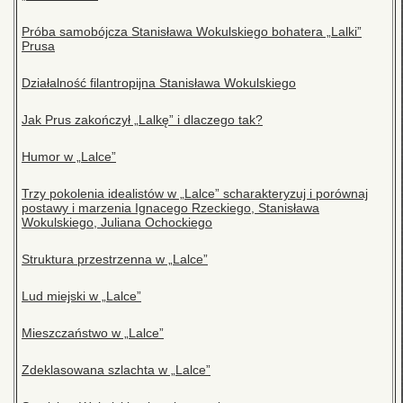
Próba samobójcza Stanisława Wokulskiego bohatera „Lalki”
Prusa
Działalność filantropijna Stanisława Wokulskiego
Jak Prus zakończył „Lalkę” i dlaczego tak?
Humor w „Lalce”
Trzy pokolenia idealistów w „Lalce” scharakteryzuj i porównaj
postawy i marzenia Ignacego Rzeckiego, Stanisława
Wokulskiego, Juliana Ochockiego
Struktura przestrzenna w „Lalce”
Lud miejski w „Lalce”
Mieszczaństwo w „Lalce”
Zdeklasowana szlachta w „Lalce”