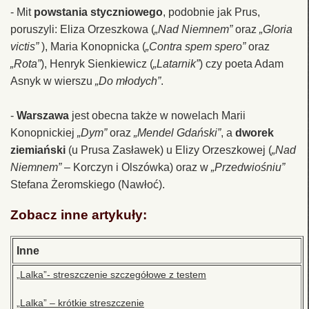
- Mit
powstania styczniowego
, podobnie jak Prus,
poruszyli: Eliza Orzeszkowa (
„Nad Niemnem”
oraz
„Gloria
victis”
), Maria Konopnicka (
„Contra spem spero”
oraz
„Rota”
), Henryk Sienkiewicz (
„Latarnik”
) czy poeta Adam
Asnyk w wierszu
„Do młodych”
.
-
Warszawa
jest obecna także w nowelach Marii
Konopnickiej
„Dym”
oraz
„Mendel Gdański”
, a
dworek
ziemiański
(u Prusa Zasławek) u Elizy Orzeszkowej (
„Nad
Niemnem”
– Korczyn i Olszówka) oraz w
„Przedwiośniu”
Stefana Żeromskiego (Nawłoć).
Zobacz inne artykuły:
Inne
„Lalka”- streszczenie szczegółowe z testem
„Lalka” – krótkie streszczenie