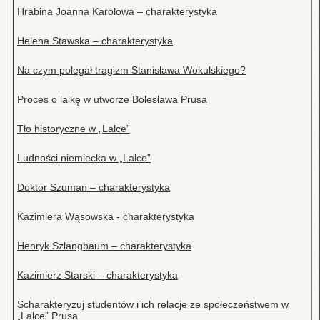
Hrabina Joanna Karolowa – charakterystyka
Helena Stawska – charakterystyka
Na czym polegał tragizm Stanisława Wokulskiego?
Proces o lalkę w utworze Bolesława Prusa
Tło historyczne w „Lalce”
Ludności niemiecka w „Lalce”
Doktor Szuman – charakterystyka
Kazimiera Wąsowska - charakterystyka
Henryk Szlangbaum – charakterystyka
Kazimierz Starski – charakterystyka
Scharakteryzuj studentów i ich relacje ze społeczeństwem w
„Lalce” Prusa