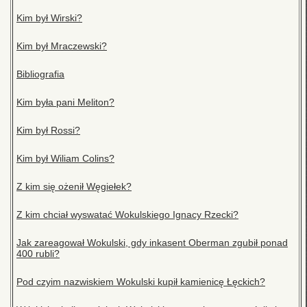
Kim był Wirski?
Kim był Mraczewski?
Bibliografia
Kim była pani Meliton?
Kim był Rossi?
Kim był Wiliam Colins?
Z kim się ożenił Węgiełek?
Z kim chciał wyswatać Wokulskiego Ignacy Rzecki?
Jak zareagował Wokulski, gdy inkasent Oberman zgubił ponad
400 rubli?
Pod czyim nazwiskiem Wokulski kupił kamienicę Łęckich?