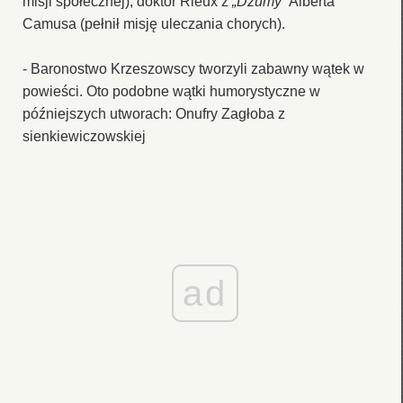
misji społecznej), doktor Rieux z
„Dżumy”
Alberta
Camusa (pełnił misję uleczania chorych).
- Baronostwo Krzeszowscy tworzyli zabawny wątek w
powieści. Oto podobne wątki humorystyczne w
późniejszych utworach: Onufry Zagłoba z
sienkiewiczowskiej
ad