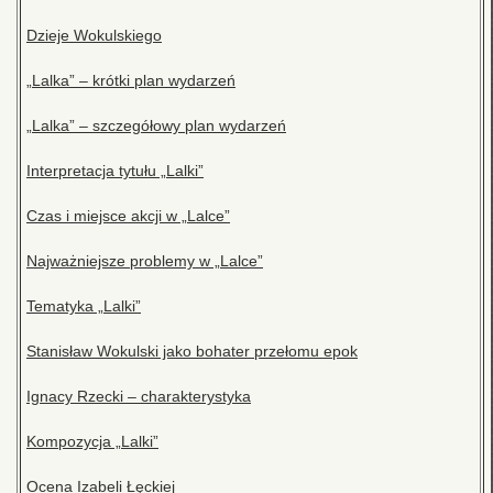
Dzieje Wokulskiego
„Lalka” – krótki plan wydarzeń
„Lalka” – szczegółowy plan wydarzeń
Interpretacja tytułu „Lalki”
Czas i miejsce akcji w „Lalce”
Najważniejsze problemy w „Lalce”
Tematyka „Lalki”
Stanisław Wokulski jako bohater przełomu epok
Ignacy Rzecki – charakterystyka
Kompozycja „Lalki”
Ocena Izabeli Łęckiej