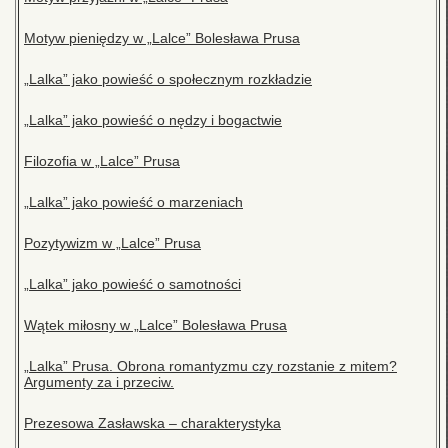
Motyw pieniędzy w „Lalce” Bolesława Prusa
„Lalka” jako powieść o społecznym rozkładzie
„Lalka” jako powieść o nędzy i bogactwie
Filozofia w „Lalce” Prusa
„Lalka” jako powieść o marzeniach
Pozytywizm w „Lalce” Prusa
„Lalka” jako powieść o samotności
Wątek miłosny w „Lalce” Bolesława Prusa
„Lalka” Prusa. Obrona romantyzmu czy rozstanie z mitem?
Argumenty za i przeciw.
Prezesowa Zasławska – charakterystyka