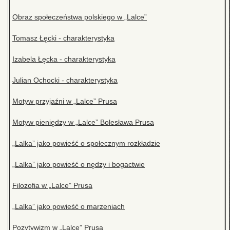
Obraz społeczeństwa polskiego w „Lalce”
Tomasz Łęcki - charakterystyka
Izabela Łęcka - charakterystyka
Julian Ochocki - charakterystyka
Motyw przyjaźni w „Lalce” Prusa
Motyw pieniędzy w „Lalce” Bolesława Prusa
„Lalka” jako powieść o społecznym rozkładzie
„Lalka” jako powieść o nędzy i bogactwie
Filozofia w „Lalce” Prusa
„Lalka” jako powieść o marzeniach
Pozytywizm w „Lalce” Prusa