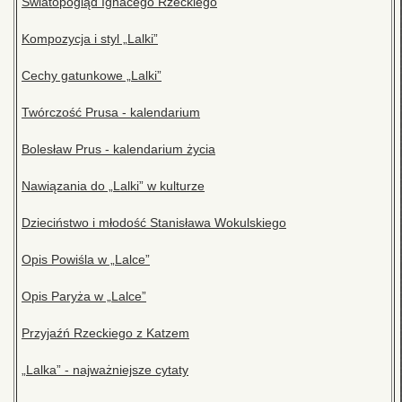
Światopogląd Ignacego Rzeckiego
Kompozycja i styl „Lalki”
Cechy gatunkowe „Lalki”
Twórczość Prusa - kalendarium
Bolesław Prus - kalendarium życia
Nawiązania do „Lalki” w kulturze
Dzieciństwo i młodość Stanisława Wokulskiego
Opis Powiśla w „Lalce”
Opis Paryża w „Lalce”
Przyjaźń Rzeckiego z Katzem
„Lalka” - najważniejsze cytaty