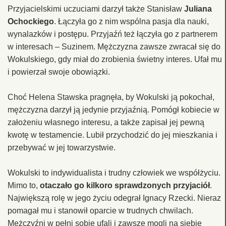
Przyjacielskimi uczuciami darzył także Stanisław
Juliana
Ochockiego
. Łączyła go z nim wspólna pasja dla nauki,
wynalazków i postępu. Przyjaźń też łączyła go z partnerem
w interesach – Suzinem. Mężczyzna zawsze zwracał się do
Wokulskiego, gdy miał do zrobienia świetny interes. Ufał mu
i powierzał swoje obowiązki.
Choć Helena Stawska pragnęła, by Wokulski ją pokochał,
mężczyzna darzył ją jedynie przyjaźnią. Pomógł kobiecie w
założeniu własnego interesu, a także zapisał jej pewną
kwotę w testamencie. Lubił przychodzić do jej mieszkania i
przebywać w jej towarzystwie.
Wokulski to indywidualista i trudny człowiek we współżyciu.
Mimo to,
otaczało go kilkoro sprawdzonych przyjaciół
.
Największą rolę w jego życiu odegrał Ignacy Rzecki. Nieraz
pomagał mu i stanowił oparcie w trudnych chwilach.
Mężczyźni w pełni sobie ufali i zawsze mogli na siebie