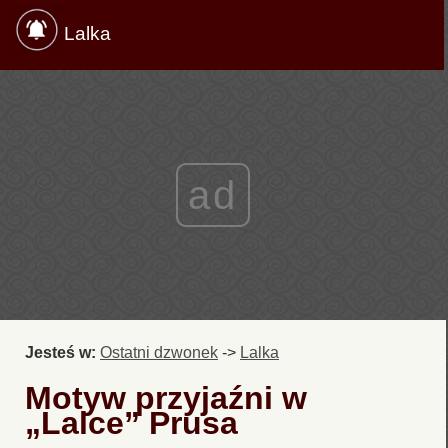
Lalka
ad
Jesteś w:
Ostatni dzwonek
->
Lalka
Motyw przyjaźni w
„Lalce” Prusa