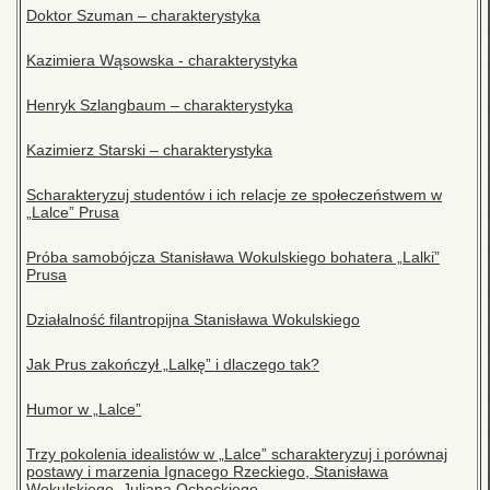
Doktor Szuman – charakterystyka
Kazimiera Wąsowska - charakterystyka
Henryk Szlangbaum – charakterystyka
Kazimierz Starski – charakterystyka
Scharakteryzuj studentów i ich relacje ze społeczeństwem w
„Lalce” Prusa
Próba samobójcza Stanisława Wokulskiego bohatera „Lalki”
Prusa
Działalność filantropijna Stanisława Wokulskiego
Jak Prus zakończył „Lalkę” i dlaczego tak?
Humor w „Lalce”
Trzy pokolenia idealistów w „Lalce” scharakteryzuj i porównaj
postawy i marzenia Ignacego Rzeckiego, Stanisława
Wokulskiego, Juliana Ochockiego