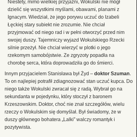
Niestety, mimo wielkiej przyjaźni, Wokulski nie mógł
dzielić się wszystkimi myślami, obawami, planami z
Ignacym. Wiedział, że jego porywu uczuć do Izabeli
Łęckiej stary subiekt nie zrozumie. Nie chciał
przyjmować od niego rad i w pełni otworzyć przed nim
swojej duszy. Tajemniczy wyjazd Wokulskiego Rzecki
silnie przeżył. Nie chciał wierzyć w plotki o jego
rzekomym samobójstwie. Ze zgryzoty popadła na
chorobę serca, która doprowadziła go do śmierci.
Innym przyjacielem Stanisława był Żyd –
doktor Szuman
.
To on najlepiej potrafił zdiagnozować stan uczuć kupca. Do
niego także Wokulski zwracał się z radą. Wybrał go na
sekundanta w pojedynku, który stoczył z baronem
Krzeszowskim. Doktor, choć nie znał szczegółów, wielu
rzeczy o Wokulskim się domyślał. Był świadomy, że w
duszy głównego bohatera „Lalki” walczy romantyk i
pozytywista.