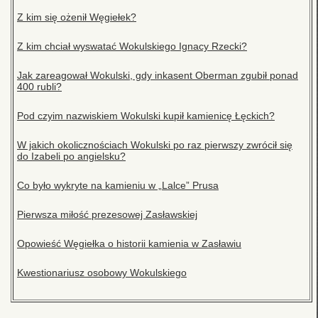
Z kim się ożenił Węgiełek?
Z kim chciał wyswatać Wokulskiego Ignacy Rzecki?
Jak zareagował Wokulski, gdy inkasent Oberman zgubił ponad
400 rubli?
Pod czyim nazwiskiem Wokulski kupił kamienicę Łęckich?
W jakich okolicznościach Wokulski po raz pierwszy zwrócił się
do Izabeli po angielsku?
Co było wykryte na kamieniu w „Lalce” Prusa
Pierwsza miłość prezesowej Zasławskiej
Opowieść Węgiełka o historii kamienia w Zasławiu
Kwestionariusz osobowy Wokulskiego