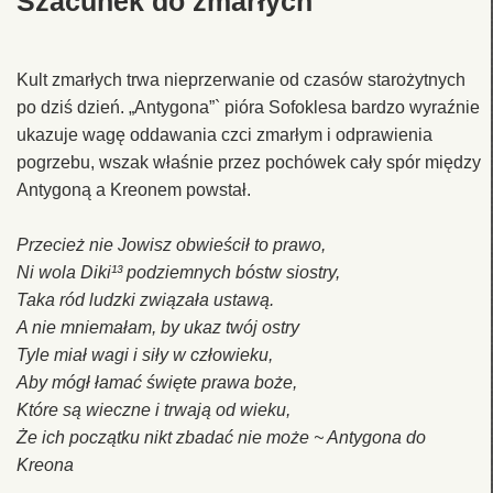
Szacunek do zmarłych
Kult zmarłych trwa nieprzerwanie od czasów starożytnych
po dziś dzień. „Antygona”` pióra Sofoklesa bardzo wyraźnie
ukazuje wagę oddawania czci zmarłym i odprawienia
pogrzebu, wszak właśnie przez pochówek cały spór między
Antygoną a Kreonem powstał.
Przecież nie Jowisz obwieścił to prawo,
Ni wola Diki¹³ poǳiemnych bóstw siostry,
Taka ród luǳki związała ustawą.
A nie mniemałam, by ukaz twój ostry
Tyle miał wagi i siły w człowieku,
Aby mógł łamać święte prawa boże,
Które są wieczne i trwają od wieku,
Że ich początku nikt zbadać nie może ~ Antygona do
Kreona