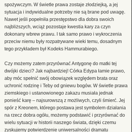
spożywczym. W świetle prawa zostaje złodziejką, a jej
sytuacja i indywidualne potrzeby nie są brane pod uwagę.
Nawet jeśli popełniła przestępstwo dla dobra swoich
najbliższych, wciąż pozostaje kwestia kary za czyn
dokonany wbrew prawu. I tak samo prawo i wykroczenia
przeciw niemu były rozpatrywane wieki temu, dosadnym
tego przykładem był Kodeks Hammurabiego.
Czy możemy zatem przyrównać Antygonę do matki tej
dwójki dzieci? Jak najbardziej! Córka Edypa łamie prawo,
aby móc spełnić swój obowiązek względem brata oraz
uchronić rodzinę i Teby od gniewu bogów. W świetle prawa
ziemskiego i ustanowionego zakazu musiała jednak
ponieść karę – najsurowszą z możliwych, czyli śmierć. Jej
spór z Kreonem, którego postawa jest symbolem działania
na rzecz dobra ogółu, możemy podstawić i przyrównać do
wielu sytuacji w historii naszego świata, dzięki czemu
zyskujemy potwierdzenie uniwersalności dramatu