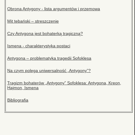
Obrona Antygony - lista argumentów i przemowa
Mit tebański – streszczenie
Czy Antygona jest bohaterką tragiczną?
Ismena - charakterystyka postaci
Antygona – problematyka tragedii Sofoklesa
Na czym polega uniwersalność „Antygony”?
Tragizm bohaterów „Antygony” Sofoklesa: Antygona, Kreon,
Hajmon, Ismena
Bibliografia