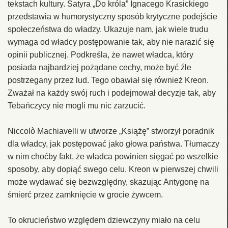
tekstach kultury. Satyra „Do króla” Ignacego Krasickiego
przedstawia w humorystyczny sposób krytyczne podejście
społeczeństwa do władzy. Ukazuje nam, jak wiele trudu
wymaga od władcy postępowanie tak, aby nie narazić się
opinii publicznej. Podkreśla, że nawet władca, który
posiada najbardziej pożądane cechy, może być źle
postrzegany przez lud. Tego obawiał się również Kreon.
Zważał na każdy swój ruch i podejmował decyzje tak, aby
Tebańczycy nie mogli mu nic zarzucić.
Niccolò Machiavelli w utworze „Książę” stworzył poradnik
dla władcy, jak postępować jako głowa państwa. Tłumaczy
w nim choćby fakt, że władca powinien sięgać po wszelkie
sposoby, aby dopiąć swego celu. Kreon w pierwszej chwili
może wydawać się bezwzględny, skazując Antygonę na
śmierć przez zamknięcie w grocie żywcem.
To okrucieństwo względem dziewczyny miało na celu