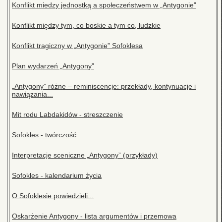
Konflikt miedzy jednostką a społeczeństwem w „Antygonie”
Konflikt między tym, co boskie a tym co, ludzkie
Konflikt tragiczny w „Antygonie” Sofoklesa
Plan wydarzeń „Antygony”
„Antygony” różne – reminiscencje: przekłady, kontynuacje i
nawiązania...
Mit rodu Labdakidów - streszczenie
Sofokles - twórczość
Interpretacje sceniczne „Antygony” (przykłady)
Sofokles - kalendarium życia
O Sofoklesie powiedzieli...
Oskarżenie Antygony - lista argumentów i przemowa