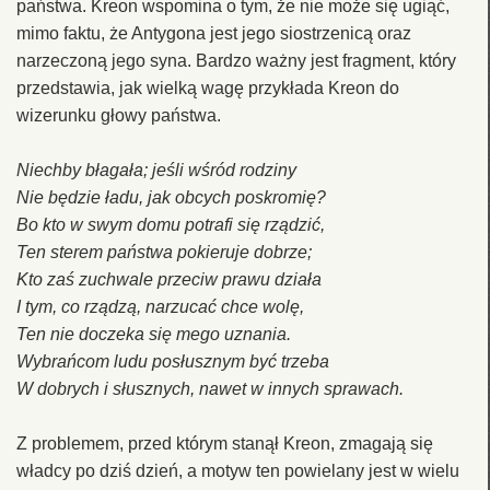
państwa. Kreon wspomina o tym, że nie może się ugiąć,
mimo faktu, że Antygona jest jego siostrzenicą oraz
narzeczoną jego syna. Bardzo ważny jest fragment, który
przedstawia, jak wielką wagę przykłada Kreon do
wizerunku głowy państwa.
Niechby błagała; jeśli wśród roǳiny
Nie bęǳie ładu, jak obcych poskromię?
Bo kto w swym domu potrafi się rząǳić,
Ten sterem państwa pokieruje dobrze;
Kto zaś zuchwale przeciw prawu ǳiała
I tym, co rząǳą, narzucać chce wolę,
Ten nie doczeka się mego uznania.
Wybrańcom ludu posłusznym być trzeba
W dobrych i słusznych, nawet w innych sprawach.
Z problemem, przed którym stanął Kreon, zmagają się
władcy po dziś dzień, a motyw ten powielany jest w wielu