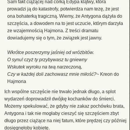
Sam fakt ciążącej nad córką Edypa klątwy, która
prowadzi ją do katastrofy, potwierdza nam tezę, że jest
ona bohaterką tragiczną. Wiemy, że Antygona dążyła do
szczęścia, a dowodem na to jest uczucie, którym darzyła
ze wzajemnością Hajmona. Z treści dramatu
dowiadujemy się o tym, że związek jest jawny.
Wkrótce poszerzymy jaśniej od wróżbitów.
O synu! czyż ty przybywasz tu gniewny
Wskutek wyroku na twą narzeczoną,
Czy w każdej doli zachowasz mnie miłość?
~ Kreon do
Hajmona
Ich wspólne szczęście nie trwało jednak długo, a splot
wydarzeń doprowadził dwójkę kochanków do śmierci.
Możemy spekulować, że gdyby nie zakaz pochówku brata,
Antygona i tak nie mogłaby cieszyć się szczęściem zbyt
długo przez ciążące na niej fatum, które prędzej czy później
dosięgnęłoby kobietę.