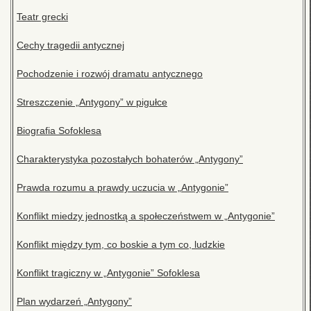
Teatr grecki
Cechy tragedii antycznej
Pochodzenie i rozwój dramatu antycznego
Streszczenie „Antygony” w pigułce
Biografia Sofoklesa
Charakterystyka pozostałych bohaterów „Antygony”
Prawda rozumu a prawdy uczucia w „Antygonie”
Konflikt miedzy jednostką a społeczeństwem w „Antygonie”
Konflikt między tym, co boskie a tym co, ludzkie
Konflikt tragiczny w „Antygonie” Sofoklesa
Plan wydarzeń „Antygony”