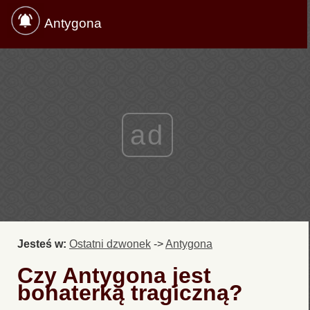
Antygona
ad
Jesteś w:
Ostatni dzwonek
->
Antygona
Czy Antygona jest
bohaterką tragiczną?