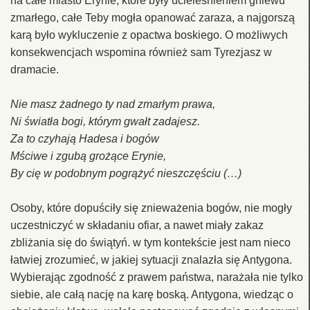
na całe miasto Erynie, które były ucieleśnieniem gniewu
zmarłego, całe Teby mogła opanować zaraza, a najgorszą
karą było wykluczenie z opactwa boskiego. O możliwych
konsekwencjach wspomina również sam Tyrezjasz w
dramacie.
Nie masz żadnego ty nad zmarłym prawa,
Ni światła bogi, którym gwałt zadajesz.
Za to czyhają Hadesa i bogów
Mściwe i zgubą grożące Erynie,
By cię w podobnym pogrążyć nieszczęściu (…)
Osoby, które dopuściły się znieważenia bogów, nie mogły
uczestniczyć w składaniu ofiar, a nawet miały zakaz
zbliżania się do świątyń. w tym kontekście jest nam nieco
łatwiej zrozumieć, w jakiej sytuacji znalazła się Antygona.
Wybierając zgodność z prawem państwa, narażała nie tylko
siebie, ale całą nację na karę boską. Antygona, wiedząc o