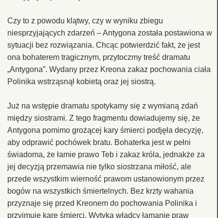
Czy to z powodu klątwy, czy w wyniku zbiegu
niesprzyjających zdarzeń – Antygona została postawiona w
sytuacji bez rozwiązania. Chcąc potwierdzić fakt, że jest
ona bohaterem tragicznym, przytoczmy treść dramatu
„Antygona”. Wydany przez Kreona zakaz pochowania ciała
Polinika wstrząsnął kobietą oraz jej siostrą.
Już na wstępie dramatu spotykamy się z wymianą zdań
między siostrami. Z tego fragmentu dowiadujemy się, że
Antygona pomimo grożącej kary śmierci podjęła decyzję,
aby odprawić pochówek bratu. Bohaterka jest w pełni
świadoma, że łamie prawo Teb i zakaz króla, jednakże za
jej decyzją przemawia nie tylko siostrzana miłość, ale
przede wszystkim wierność prawom ustanowionym przez
bogów na wszystkich śmiertelnych. Bez krzty wahania
przyznaje się przed Kreonem do pochowania Polinika i
przyjmuje karę śmierci. Wytyka władcy łamanie praw