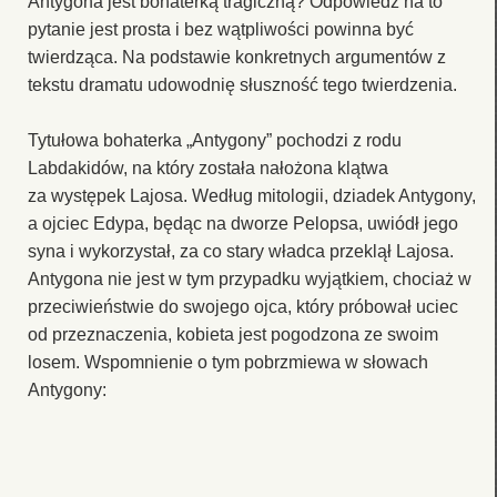
Antygona jest bohaterką tragiczną? Odpowiedź na to
pytanie jest prosta i bez wątpliwości powinna być
twierdząca. Na podstawie konkretnych argumentów z
tekstu dramatu udowodnię słuszność tego twierdzenia.
Tytułowa bohaterka „Antygony” pochodzi z rodu
Labdakidów, na który została nałożona klątwa
za występek Lajosa. Według mitologii, dziadek Antygony,
a ojciec Edypa, będąc na dworze Pelopsa, uwiódł jego
syna i wykorzystał, za co stary władca przeklął Lajosa.
Antygona nie jest w tym przypadku wyjątkiem, chociaż w
przeciwieństwie do swojego ojca, który próbował uciec
od przeznaczenia, kobieta jest pogodzona ze swoim
losem. Wspomnienie o tym pobrzmiewa w słowach
Antygony: