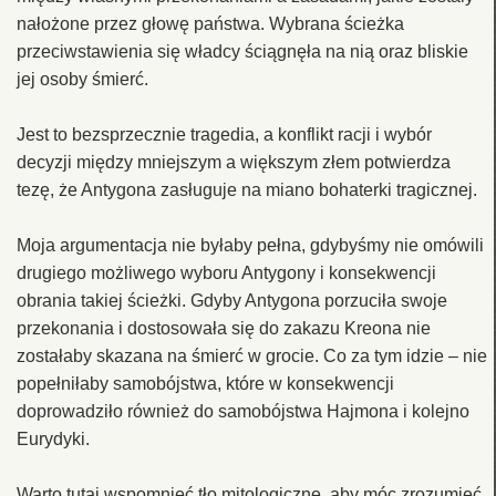
nałożone przez głowę państwa. Wybrana ścieżka
przeciwstawienia się władcy ściągnęła na nią oraz bliskie
jej osoby śmierć.
Jest to bezsprzecznie tragedia, a konflikt racji i wybór
decyzji między mniejszym a większym złem potwierdza
tezę, że Antygona zasługuje na miano bohaterki tragicznej.
Moja argumentacja nie byłaby pełna, gdybyśmy nie omówili
drugiego możliwego wyboru Antygony i konsekwencji
obrania takiej ścieżki. Gdyby Antygona porzuciła swoje
przekonania i dostosowała się do zakazu Kreona nie
zostałaby skazana na śmierć w grocie. Co za tym idzie – nie
popełniłaby samobójstwa, które w konsekwencji
doprowadziło również do samobójstwa Hajmona i kolejno
Eurydyki.
Warto tutaj wspomnieć tło mitologiczne, aby móc zrozumieć