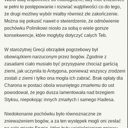
w pełni to postępowanie i rozwiać wątpliwości co do tego,
że drugi możliwy wybór miałby również złe zakończenie.
Można się pokusić nawet o stwierdzenie, że odmówienie
pochówku Polinikowi niosło za sobą o wiele gorsze
konsekwencje, które mogłyby dotyczyć całych Teb.
W starożytnej Grecji obrządek pogrzebowy był
obowiązkiem narzuconym przez bogów. Zgodnie z
zasadami ciało musiało być przysypane chociaż garścią
ziemi, jak uczyniła to Antygona, ponieważ wszyscy zrodzeni
zostali z ziemi i tylko ona mogła ich zabrać. Brak opłaty dla
Charona w postaci obola wsuniętego zmarłemu do ust
powodował, że jego dusza lamentowała nad brzegiem
Styksu, niepokojąc innych zmarłych i samego Hadesa.
Niedokonanie pochówku było równoznaczne ze
znieważeniem bogów, a za ten występek mogli oni zesłać