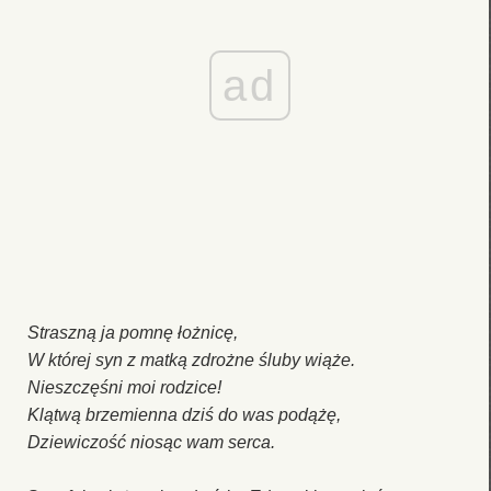
ad
Straszną ja pomnę łożnicę,
W której syn z matką zdrożne śluby wiąże.
Nieszczęśni moi roǳice!
Klątwą brzemienna ǳiś do was podążę,
ǲiewiczość niosąc wam serca.