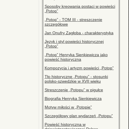
Sposoby kreowania postaci w powieści
„Potop”
„Potop” - TOM III - streszczenie
szczegółowe
Jan Onufry Zagłoba - charakterystyka
Język i styl powieści historycznej
„Potop”
„Potop” Henryka Sienkiewicza jako
powieść historyczna
Kompozycja i artyzm powieści „Potop”
Tło historyczne „Potopu” - stosunki
polsko-szwedzkie w XVII wieku
Streszczenie „Potopu” w pigułce
Biografia Henryka Sienkiewicza
Motyw miłości w „Potopie”
Szczegółowy plan wydarzeń „Potopu”
Powieść historyczna w
dziewiętnastowiecznej Polsce