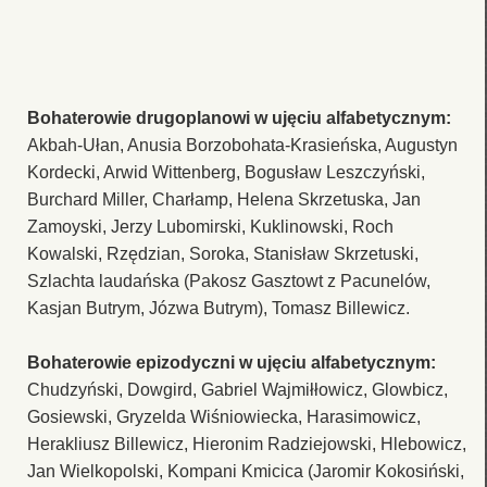
Bohaterowie drugoplanowi w ujęciu alfabetycznym:
Akbah-Ułan, Anusia Borzobohata-Krasieńska, Augustyn
Kordecki, Arwid Wittenberg, Bogusław Leszczyński,
Burchard Miller, Charłamp, Helena Skrzetuska, Jan
Zamoyski, Jerzy Lubomirski, Kuklinowski, Roch
Kowalski, Rzędzian, Soroka, Stanisław Skrzetuski,
Szlachta laudańska (Pakosz Gasztowt z Pacunelów,
Kasjan Butrym, Józwa Butrym), Tomasz Billewicz.
Bohaterowie epizodyczni w ujęciu alfabetycznym:
Chudzyński, Dowgird, Gabriel Wajmiłłowicz, Glowbicz,
Gosiewski, Gryzelda Wiśniowiecka, Harasimowicz,
Herakliusz Billewicz, Hieronim Radziejowski, Hlebowicz,
Jan Wielkopolski, Kompani Kmicica (Jaromir Kokosiński,