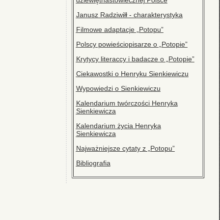
Janusz Radziwiłł - charakterystyka
Filmowe adaptacje „Potopu”
Polscy powieściopisarze o „Potopie”
Krytycy literaccy i badacze o „Potopie”
Ciekawostki o Henryku Sienkiewiczu
Wypowiedzi o Sienkiewiczu
Kalendarium twórczości Henryka
Sienkiewicza
Kalendarium życia Henryka
Sienkiewicza
Najważniejsze cytaty z „Potopu”
Bibliografia