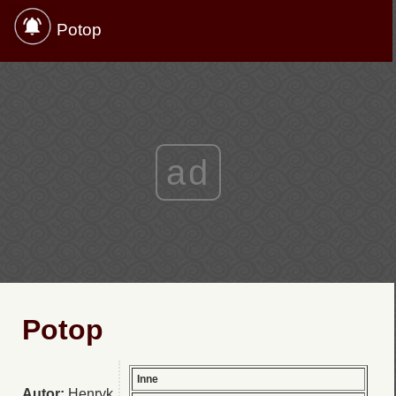
Potop
ad
Potop
Inne
Autor:
Henryk