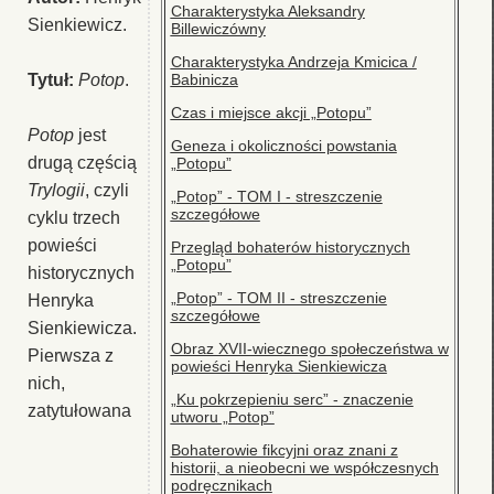
Charakterystyka Aleksandry
Sienkiewicz.
Billewiczówny
Charakterystyka Andrzeja Kmicica /
Tytuł:
Potop
.
Babinicza
Czas i miejsce akcji „Potopu”
Potop
jest
Geneza i okoliczności powstania
drugą częścią
„Potopu”
Trylogii
, czyli
„Potop” - TOM I - streszczenie
szczegółowe
cyklu trzech
powieści
Przegląd bohaterów historycznych
„Potopu”
historycznych
„Potop” - TOM II - streszczenie
Henryka
szczegółowe
Sienkiewicza.
Obraz XVII-wiecznego społeczeństwa w
Pierwsza z
powieści Henryka Sienkiewicza
nich,
„Ku pokrzepieniu serc” - znaczenie
zatytułowana
utworu „Potop”
Bohaterowie fikcyjni oraz znani z
historii, a nieobecni we współczesnych
podręcznikach