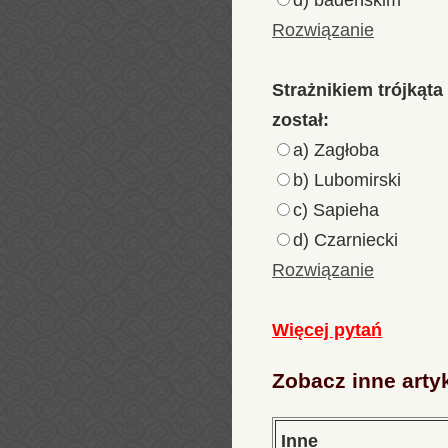
d) badeńskim
Rozwiązanie
Strażnikiem trójkąt
został:
a) Zagłoba
b) Lubomirski
c) Sapieha
d) Czarniecki
Rozwiązanie
Więcej pytań
Zobacz inne arty
Inne