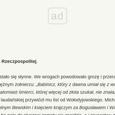
ad
 Rzeczpospolitej
.
stało się słynne. We wrogach powodowało grozę i przer
ężnym żołnierzu:
„Babinicz, który z dawna umiał się z w
omiast śmierci, której więcej od złota szukał, nie znala
 laudańskiej przywiózł mu list od Wołodyjowskiego. Mich
nym litewskim i księciem krajczym za Bogusławem i W