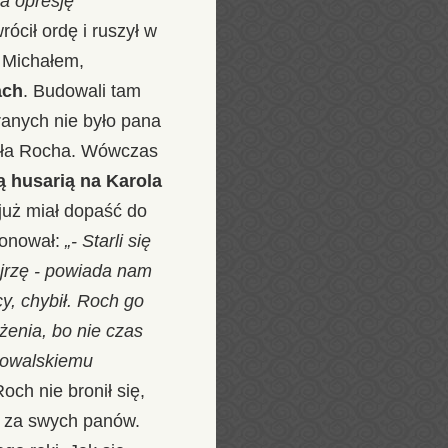
za opresję
ócił ordę i ruszył w
z Michałem,
ach
. Budowali tam
ranych nie było pana
wiłła Rocha. Wówczas
ą husarią na Karola
 już miał dopaść do
cjonował:
„- Starli się
pojrzę - powiada nam
cy, chybił. Roch go
żenia, bo nie czas
 Kowalskiemu
och nie bronił się,
ch za swych panów.