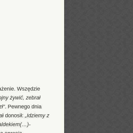
ażenie. Wszędzie
ojny żywić, zebrał
zł”
. Pewnego dnia
ał donosił:
„Idziemy z
aldekiem(…)-