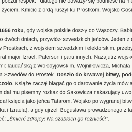
oczuł respekt i dlatego nie odważył się podnieść na nie
to życiem. Kmicic z ordą ruszył ku Prostkom. Wojsko Gos
1656 roku
, gdy wojska polskie doszły do Wąsoczy. Babi
po dwóch dniach, przywiózł szwedzkich jeńców. Jeden z 
 Prostkach, z wojskiem szwedzkim i elektorskim, przeb
rał major Izrael, Paterson i paru innych. Nazajutrz woj
i: laudańską z Wołodyjowskim, Wojniłłowicza, Michała R
 na Szwedów do Prostek.
Doszło do krwawej bitwy, pod
czoło
. Książe zaczął błagać go o darowanie życia mówiąc
em dał mu pisemny rozkaz do Sakowicza nakazujący uwol
ł księcia jako jeńca Tatarom. Wojsko po wygranej bitwi
eka i Izraela), a gdy ujrzeli Bogusława prowadzonego z l
ieć:
„Śmierć zdrajcy! Na szablach go roznieść!”
.