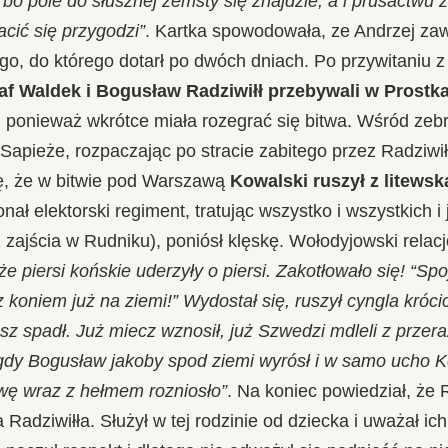
 bo pole do słusznej zemsty się znajdzie, a i prusactwu 
acić się przygodzi”
. Kartka spowodowała, ze Andrzej zawr
go, do którego dotarł po dwóch dniach. Po przywitaniu 
af Waldek i Bogusław Radziwiłł przebywali w Prostk
, ponieważ wkrótce miała rozegrać się bitwa. Wśród zeb
y Sapieże, rozpaczając po stracie zabitego przez Radzi
ię, że w bitwie pod Warszawą
Kowalski ruszył z litewsk
nał elektorski regiment, tratując wszystko i wszystkich i
z zajścia w Rudniku), poniósł klęskę. Wołodyjowski rela
że piersi końskie uderzyły o piersi. Zakotłowało się! “S
 z koniem już na ziemi!” Wydostał się, ruszył cyngla króci
sz spadł. Już miecz wznosił, już Szwedzi mdleli z przera
, gdy Bogusław jakoby spod ziemi wyrósł i w samo ucho
owę wraz z hełmem rozniosło”
. Na koniec powiedział, że R
 Radziwiłła. Służył w tej rodzinie od dziecka i uważał i