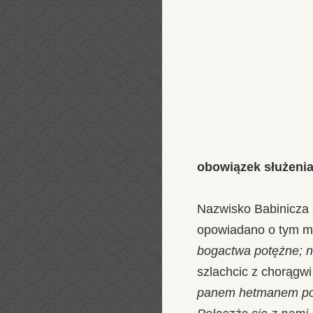
obowiązek służenia
Nazwisko Babinicza 
opowiadano o tym m
bogactwa potężne; nat
szlachcic z chorągwi
panem hetmanem pol