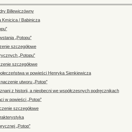
dry Billewiczówny
 Kmicica / Babinicza
opu”
wstania „Potopu”
czenie szczegółowe
orycznych „Potopu”
zczenie szczegółowe
ołeczeństwa w powieści Henryka Sienkiewicza
 znaczenie utworu „Potop”
 znani z historii, a nieobecni we współczesnych podręcznikach
ci w powieści „Potop”
szczenie szczegółowe
rakterystyka
torycznej „Potop”