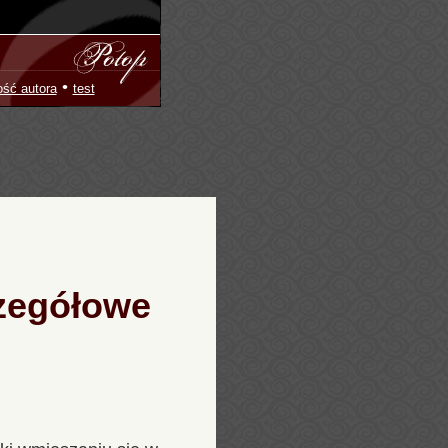
•
ość autora
test
czegółowe