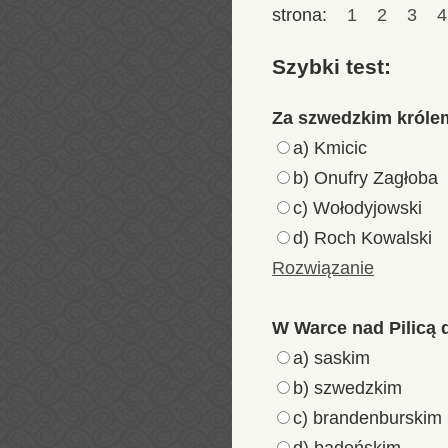
strona:
1
2
3
Szybki test:
Za szwedzkim królem
a) Kmicic
b) Onufry Zagłoba
c) Wołodyjowski
d) Roch Kowalski
Rozwiązanie
W Warce nad Pilicą 
a) saskim
b) szwedzkim
c) brandenburskim