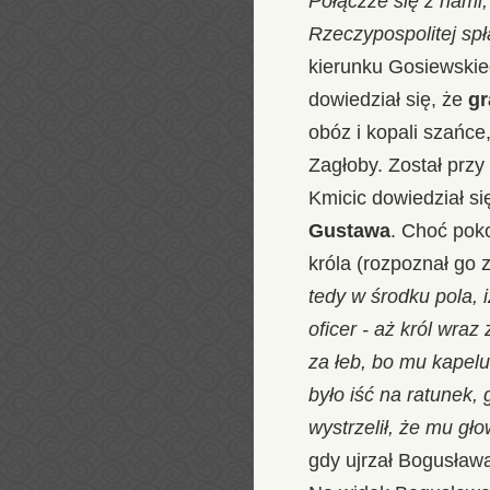
Połączże się z nami,
Rzeczypospolitej spł
kierunku Gosiewskie
dowiedział się, że
gr
obóz i kopali szańce
Zagłoby. Został prz
Kmicic dowiedział s
Gustawa
. Choć poko
króla (rozpoznał go 
tedy w środku pola, i
oficer - aż król wraz
za łeb, bo mu kapelu
było iść na ratunek
wystrzelił, że mu gł
gdy ujrzał Bogusława