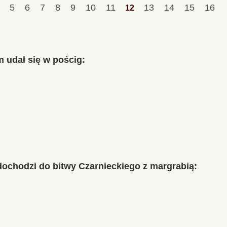
4
5
6
7
8
9
10
11
13
14
15
16
12
 udał się w pościg:
dochodzi do bitwy Czarnieckiego z margrabią: