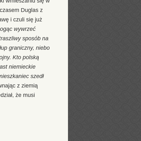
ęki wmieszaniu się w
mczasem Duglas z
ę i czuli się już
mogąc wywrzeć
traszliwy sposób na
słup graniczny, niebo
ojny. Kto polską
ast niemieckie
 mieszkaniec szedł
wnając z ziemią
dział, że musi