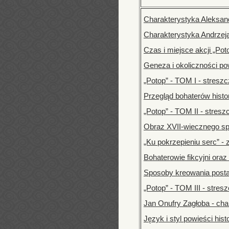
Charakterystyka Aleksan
Charakterystyka Andrzeja
Czas i miejsce akcji „Pot
Geneza i okoliczności po
„Potop” - TOM I - stresz
Przegląd bohaterów hist
„Potop” - TOM II - stres
Obraz XVII-wiecznego sp
„Ku pokrzepieniu serc” -
Bohaterowie fikcyjni oraz
Sposoby kreowania posta
„Potop” - TOM III - stre
Jan Onufry Zagłoba - cha
Język i styl powieści his