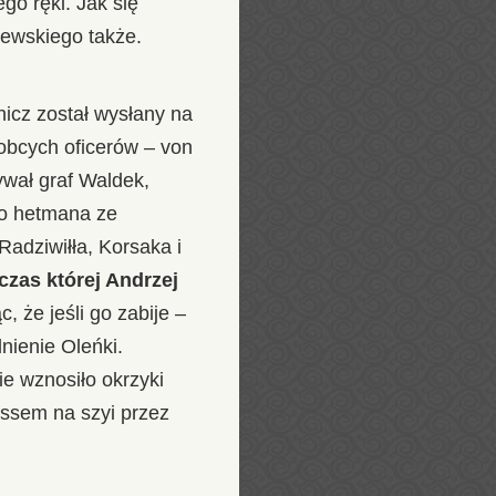
go ręki. Jak się
iewskiego także.
nicz został wysłany na
obcych oficerów – von
ywał graf Waldek,
sko hetmana ze
adziwiłła, Korsaka i
czas której Andrzej
, że jeśli go zabije –
nienie Oleńki.
e wznosiło okrzyki
assem na szyi przez