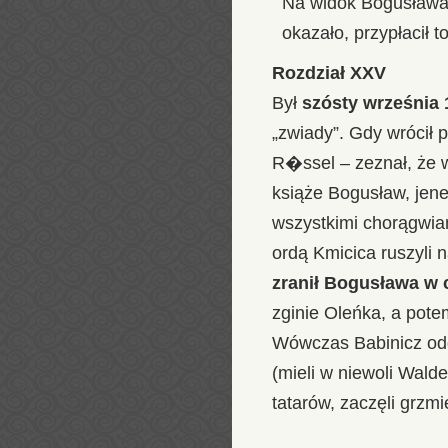
Na widok Bogusława p
okazało, przypłacił 
Rozdział XXV
Był
szósty września 
„zwiady”. Gdy wrócił 
R�ssel – zeznał, że w
książe Bogusław, jene
wszystkimi chorągwiam
ordą Kmicica ruszyli
zranił Bogusława w 
zginie Oleńka, a pot
Wówczas Babinicz odda
(mieli w niewoli Wald
tatarów, zaczęli grzm