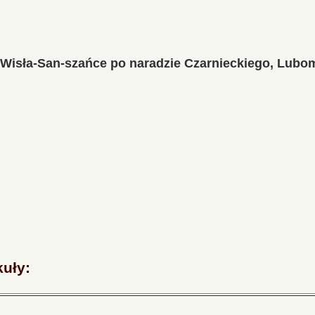
a Wisła-San-szańce po naradzie Czarnieckiego, Lubom
kuły: