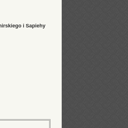
irskiego i Sapiehy