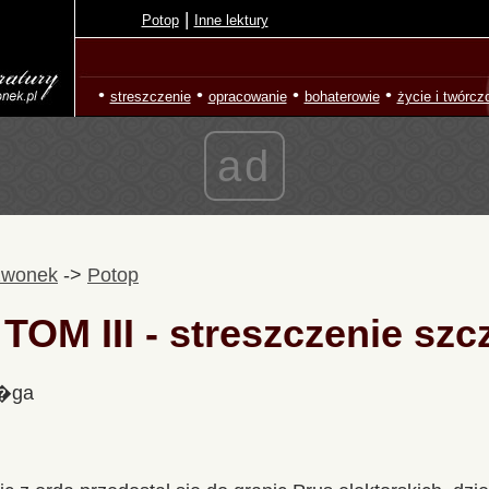
|
Potop
Inne lektury
•
•
•
•
streszczenie
opracowanie
bohaterowie
życie i twórcz
ad
zwonek
->
Potop
 TOM III - streszczenie sz
l�ga