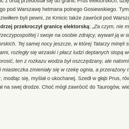
ic z ordą przedostał się do granic Prus elektorskich, dzi
ego pod Warszawę hetmana polnego Gosiewskiego. Ty
iwiłłem byli pewni, ze Kmicic także zawrócił pod Warszaw
drzej przekroczył granicę elektorską
:
„Za czym, nie 
eczypospolitej i swoje na osobie zdrajcy, wywarł ją w s
rskich. Tej samej nocy jeszcze, w której Tatarzy minęli 
ami, rozległy się wrzaski i płacz ludzi deptanych stopą w
prosić, ten z rozkazu wodza był oszczędzany, ale natomi
 i miasteczka zmieniały się w rzekę ognia, a przerażony
r, modląc się, myślał o ukochanej. Szedł w głąb Prus, ró
ał na swej drodze. Choć mógł zawrócić do Taurogów, wie