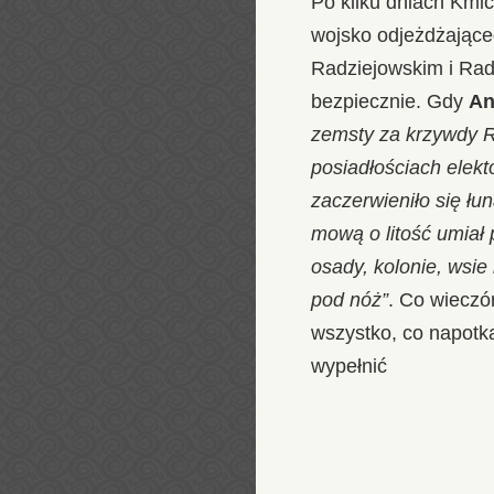
Po kilku dniach Kmic
wojsko odjeżdżając
Radziejowskim i Radz
bezpiecznie. Gdy
An
zemsty za krzywdy Rz
posiadłościach elekto
zaczerwieniło się łun
mową o litość umiał 
osady, kolonie, wsie
pod nóż”
. Co wieczó
wszystko, co napotk
wypełnić