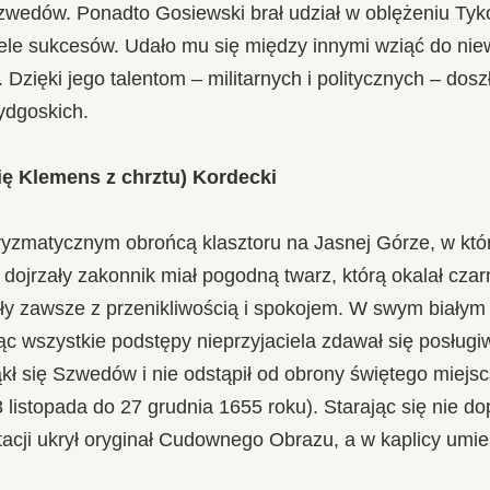
zwedów. Ponadto Gosiewski brał udział w oblężeniu Tyko
ele sukcesów. Udało mu się między innymi wziąć do niew
 Dzięki jego talentom – militarnych i politycznych – dos
ydgoskich.
ię Klemens z chrztu) Kordecki
ryzmatycznym obrońcą klasztoru na Jasnej Górze, w któr
 dojrzały zakonnik miał pogodną twarz, którą okalał czar
yły zawsze z przenikliwością i spokojem. W swym białym
ąc wszystkie podstępy nieprzyjaciela zdawał się posług
ąkł się Szwedów i nie odstąpił od obrony świętego miejs
18 listopada do 27 grudnia 1655 roku). Starając się nie 
acji ukrył oryginał Cudownego Obrazu, a w kaplicy umieś