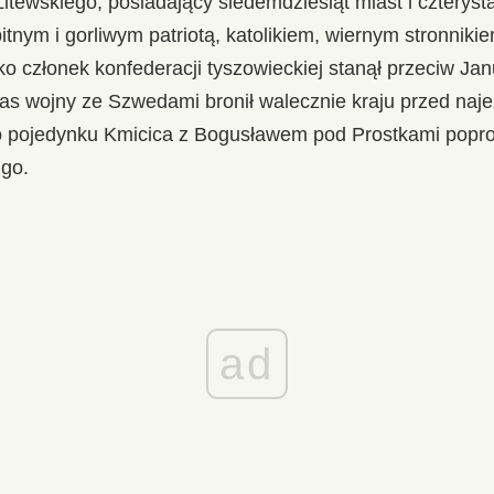
itewskiego, posiadający siedemdziesiąt miast i czteryst
itnym i gorliwym patriotą, katolikiem, wiernym stronniki
o członek konfederacji tyszowieckiej stanął przeciw Jan
s wojny ze Szwedami bronił walecznie kraju przed naj
po pojedynku Kmicica z Bogusławem pod Prostkami popros
 go.
ad