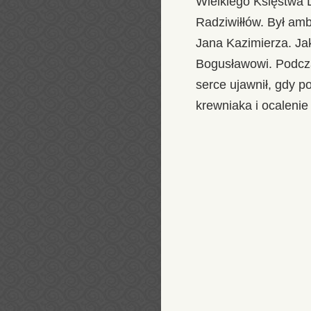
Wielkiego Księstwa L
Radziwiłłów. Był amb
Jana Kazimierza. Jak
Bogusławowi. Podcza
serce ujawnił, gdy 
krewniaka i ocalenie