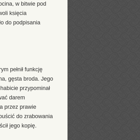
cina, w bitwie pod
oli księcia
zło do podpisania
ym pełnił funkcję
na, gęsta broda. Jego
 habicie przypominał
iwać darem
ca przez prawie
dopuścić do zrabowania
cił jego kopię.