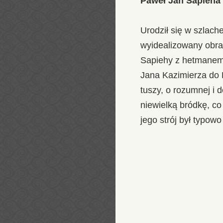
Paweł Jan Sapieha
Urodził się w szlach
wyidealizowany obraz
Sapiehy z hetmanem 
Jana Kazimierza do 
tuszy, o rozumnej i 
niewielką bródkę, c
jego strój był typowo