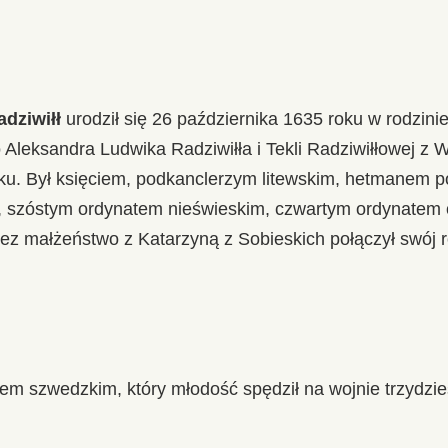
dziwiłł
urodził się 26 października 1635 roku w rodzini
o Aleksandra Ludwika Radziwiłła i Tekli Radziwiłłowej z 
oku. Był księciem, podkanclerzym litewskim, hetmanem p
 szóstym ordynatem nieświeskim, czwartym ordynatem o
zez małżeństwo z Katarzyną z Sobieskich połączył swój 
em szwedzkim, który młodość spędził na wojnie trzydzies