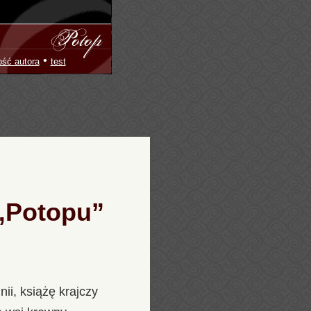
•
ość autora
test
 „Potopu”
ii, książę krajczy