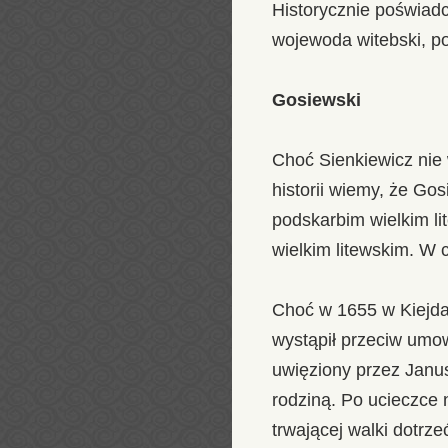
Historycznie poświadc
wojewoda witebski, pods
Gosiewski
Choć Sienkiewicz nie 
historii wiemy, że Go
podskarbim wielkim lit
wielkim litewskim. W 
Choć w 1655 w Kiejdan
wystąpił przeciw umowi
uwięziony przez Janu
rodziną. Po ucieczce 
trwającej walki dotrz