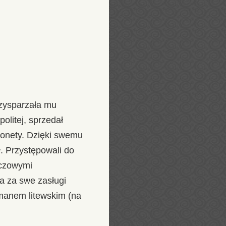
rzysparzała mu
olitej, sprzedał
 monety. Dzięki swemu
. Przystępowali do
eczowymi
a za swe zasługi
tmanem litewskim (na