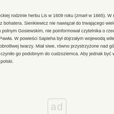
eckiej rodzinie herbu Lis w 1609 roku (zmarł w 1665). W
 bohatera. Sienkiewicz nie nawiązał do trwającego wiele
polnym Gosiewskim, nie poinformował czytelnika o rze
Pawła. W powieści Sapieha był dojrzałym wojewodą wile
dobrotliwej twarzy. Miał siwe, równo przystrzyżone nad g
o czyniło go podobnym do cudzoziemca. Aby jednak być w
 polski.
ad