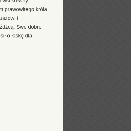
a wsi krewny
em prawowitego króla
uszowi i
eźdźcą. Swe dobre
ił o łaskę dla