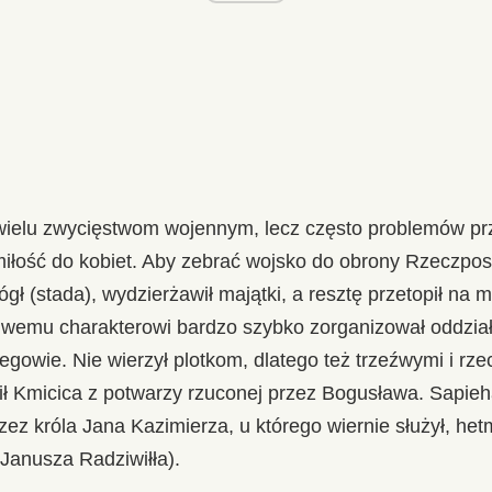
 wielu zwycięstwom wojennym, lecz często problemów p
miłość do kobiet. Aby zebrać wojsko do obrony Rzeczposp
ógł (stada), wydzierżawił majątki, a resztę przetopił na
iwemu charakterowi bardzo szybko zorganizował oddział
egowie. Nie wierzył plotkom, dlatego też trzeźwymi i rz
ł Kmicica z potwarzy rzuconej przez Bogusława. Sapieh
ez króla Jana Kazimierza, u którego wiernie służył, he
Janusza Radziwiłła).