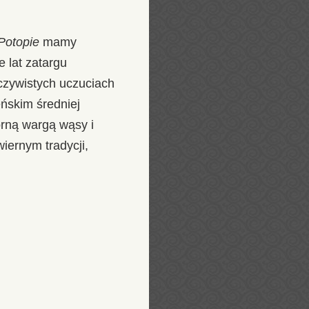
Potopie
mamy
 lat zatargu
czywistych uczuciach
ńskim średniej
órną wargą wąsy i
iernym tradycji,