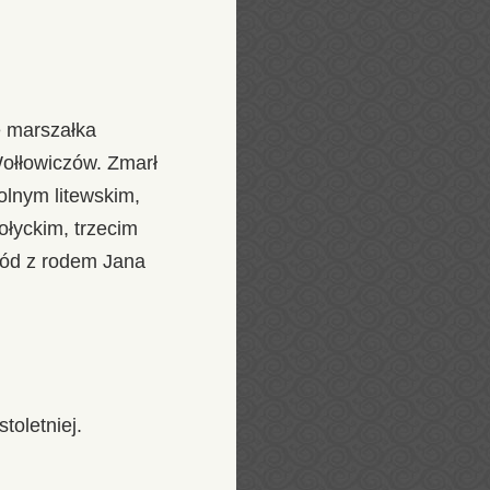
e marszałka
Wołłowiczów. Zmarł
olnym litewskim,
łyckim, trzecim
ród z rodem Jana
toletniej.