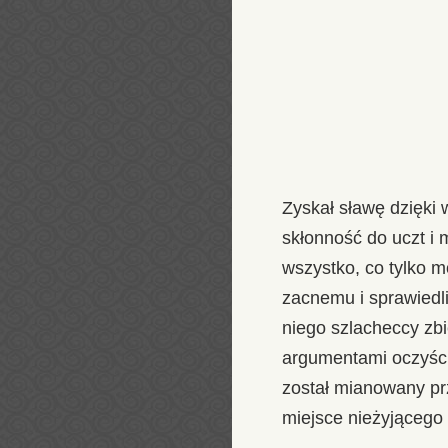
Zyskał sławę dzięki
skłonność do uczt i 
wszystko, co tylko m
zacnemu i sprawiedl
niego szlacheccy zbi
argumentami oczyści
został mianowany prz
miejsce nieżyjącego 