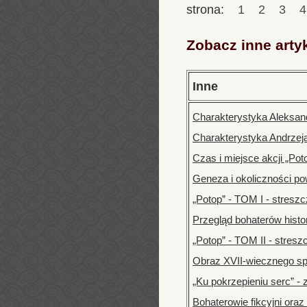
strona:
1
2
3
Zobacz inne arty
Inne
Charakterystyka Aleksan
Charakterystyka Andrzeja
Czas i miejsce akcji „Pot
Geneza i okoliczności po
„Potop” - TOM I - stresz
Przegląd bohaterów hist
„Potop” - TOM II - stres
Obraz XVII-wiecznego sp
„Ku pokrzepieniu serc” -
Bohaterowie fikcyjni oraz