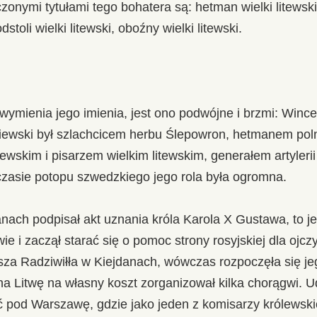
zonymi tytułami tego bohatera są: hetman wielki litewsk
toli wielki litewski, oboźny wielki litewski.
wymienia jego imienia, jest ono podwójne i brzmi: Wince
siewski był szlachcicem herbu Ślepowron, hetmanem pol
ewskim i pisarzem wielkim litewskim, generałem artylerii 
czasie potopu szwedzkiego jego rola była ogromna.
ach podpisał akt uznania króla Karola X Gustawa, to j
e i zaczął starać się o pomoc strony rosyjskiej dla ojcz
sza Radziwiłła w Kiejdanach, wówczas rozpoczęła się je
na Litwę na własny koszt zorganizował kilka chorągwi. U
eć pod Warszawę, gdzie jako jeden z komisarzy królewsk