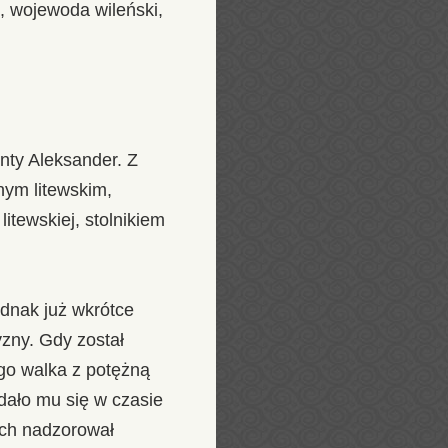
i, wojewoda wileński,
nty Aleksander. Z
nym litewskim,
litewskiej, stolnikiem
ednak już wkrótce
yzny. Gdy został
go walka z potężną
dało mu się w czasie
ich nadzorował