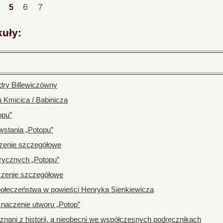
4
6
7
5
kuły:
dry Billewiczówny
 Kmicica / Babinicza
opu”
wstania „Potopu”
czenie szczegółowe
orycznych „Potopu”
zczenie szczegółowe
ołeczeństwa w powieści Henryka Sienkiewicza
 znaczenie utworu „Potop”
 znani z historii, a nieobecni we współczesnych podręcznikach