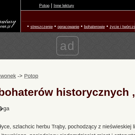
|
Potop
Inne lektury
•
•
•
•
streszczenie
opracowanie
bohaterowie
życie i twórcz
ad
zwonek
->
Potop
 bohaterów historycznych
l�ga
yce, szlachcic herbu Trąby, pochodzący z nieświeskiej lin