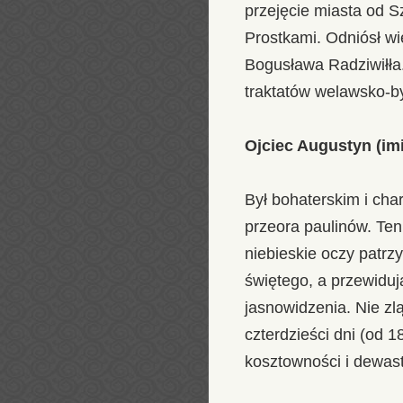
przejęcie miasta od S
Prostkami. Odniósł wi
Bogusława Radziwiłła.
traktatów welawsko-b
Ojciec Augustyn (im
Był bohaterskim i cha
przeora paulinów. Ten
niebieskie oczy patrz
świętego, a przewiduj
jasnowidzenia. Nie zl
czterdzieści dni (od 
kosztowności i dewast