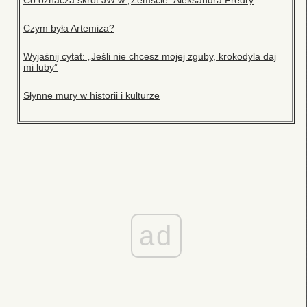
Co oznacza skrót JW w „Zemście” Aleksandra Fredry
Czym była Artemiza?
Wyjaśnij cytat: „Jeśli nie chcesz mojej zguby, krokodyla daj
mi luby”
Słynne mury w historii i kulturze
ad