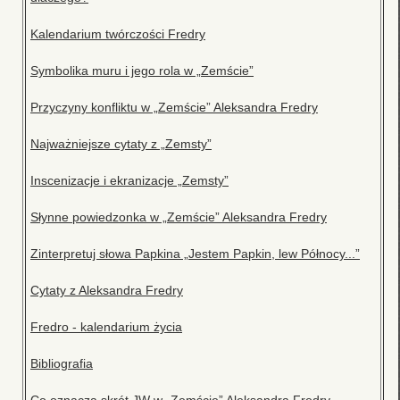
Kalendarium twórczości Fredry
Symbolika muru i jego rola w „Zemście”
Przyczyny konfliktu w „Zemście” Aleksandra Fredry
Najważniejsze cytaty z „Zemsty”
Inscenizacje i ekranizacje „Zemsty”
Słynne powiedzonka w „Zemście” Aleksandra Fredry
Zinterpretuj słowa Papkina „Jestem Papkin, lew Północy...”
Cytaty z Aleksandra Fredry
Fredro - kalendarium życia
Bibliografia