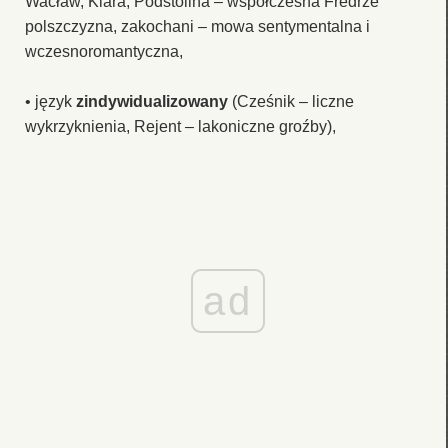
Wacław, Klara, Podstolina – współczesna Fredrze
polszczyzna, zakochani – mowa sentymentalna i
wczesnoromantyczna,
• język
zindywidualizowany
(Cześnik – liczne
wykrzyknienia, Rejent – lakoniczne groźby),
ad