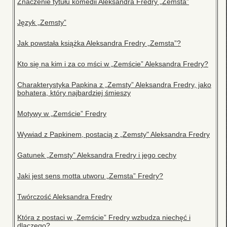
Znaczenie tytułu komedii Aleksandra Fredry „Zemsta”
Język „Zemsty”
Jak powstała książka Aleksandra Fredry „Zemsta”?
Kto się na kim i za co mści w „Zemście” Aleksandra Fredry?
Charakterystyka Papkina z „Zemsty” Aleksandra Fredry, jako
bohatera, który najbardziej śmieszy
Motywy w „Zemście” Fredry
Wywiad z Papkinem, postacią z „Zemsty" Aleksandra Fredry
Gatunek „Zemsty” Aleksandra Fredry i jego cechy
Jaki jest sens motta utworu „Zemsta” Fredry?
Twórczość Aleksandra Fredry
Która z postaci w „Zemście” Fredry wzbudza niechęć i
dlaczego?