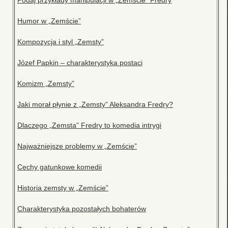
Podaj przykłady manipulacji w „Zemście” Fredry
Humor w „Zemście”
Kompozycja i styl „Zemsty”
Józef Papkin – charakterystyka postaci
Komizm „Zemsty”
Jaki morał płynie z „Zemsty” Aleksandra Fredry?
Dlaczego „Zemsta” Fredry to komedia intrygi
Najważniejsze problemy w „Zemście”
Cechy gatunkowe komedii
Historia zemsty w „Zemście”
Charakterystyka pozostałych bohaterów