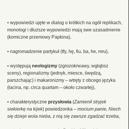
• wypowiedzi ujęte w dialog o krótkich na ogół replikach,
monologi i dłuższe wypowiedzi mają swe uzasadnienie
(komiczne przemowy Papkina),
• nagromadzenie partykuł (tfy, hę, fiu, ba, he, mru),
• występują
neologizmy
(zgrozokrwawy, wgłąbsz
sceny), regionalizmy (jednyk, miesce, śwędzą,
parszchając) i makaronizmy – wtręty z obcego języka
(łacina, np. circa quartam – około czwartej),
• charakterystyczne
przysłowia
(
Zamienił stryjek
siekierkę na kijek
) powiedzonka –
mocium panie, Niech
się dzieje wola nieba, z nią się zawsze zgadzać trzeba
,