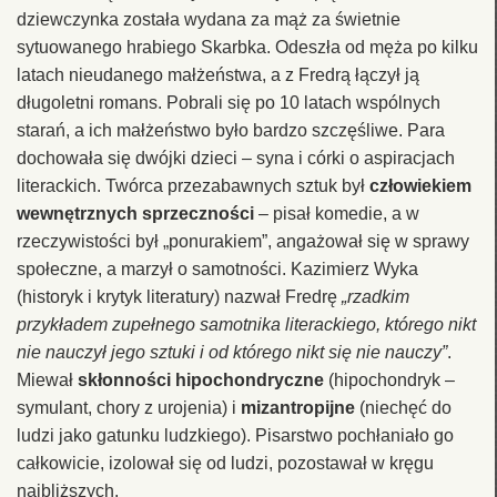
dziewczynka została wydana za mąż za świetnie
sytuowanego hrabiego Skarbka. Odeszła od męża po kilku
latach nieudanego małżeństwa, a z Fredrą łączył ją
długoletni romans. Pobrali się po 10 latach wspólnych
starań, a ich małżeństwo było bardzo szczęśliwe. Para
dochowała się dwójki dzieci – syna i córki o aspiracjach
literackich. Twórca przezabawnych sztuk był
człowiekiem
wewnętrznych sprzeczności
– pisał komedie, a w
rzeczywistości był „ponurakiem”, angażował się w sprawy
społeczne, a marzył o samotności. Kazimierz Wyka
(historyk i krytyk literatury) nazwał Fredrę
„rzadkim
przykładem zupełnego samotnika literackiego, którego nikt
nie nauczył jego sztuki i od którego nikt się nie nauczy”
.
Miewał
skłonności hipochondryczne
(hipochondryk –
symulant, chory z urojenia) i
mizantropijne
(niechęć do
ludzi jako gatunku ludzkiego). Pisarstwo pochłaniało go
całkowicie, izolował się od ludzi, pozostawał w kręgu
najbliższych.