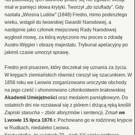
miał w pamięci słowa krytyki. Tworzył „do szuflady”. Gdy
nastała „Wiosna Ludów” (1848) Fredro, mimo podeszłego
wieku, wstąpił do lwowskiej Gwardii Narodowej, a
następnie jako członek miejscowej Rady Narodowej
wygłosił mowę, za którą wytyczono mu proces o zdradę
Austro-Węgier i obrazę majestatu. Trybunał apelacyjny po
jakimś czasie umorzył sprawę.
Fredro jest pisarzem, który doczekał się uznania za życia.
W kręgach ziemiańskich również cieszył się szacunkiem. W
1856 roku we Lwowie zorganizowano uroczyste obchody
na jego cześć i uhonorowano członkostwem krakowskiej
Akademii Umiejętności
oraz medalem pamiątkowym. Do
ostatnich dni nie rozstawał się z piórem i drżącą ręką kreślił
Zapiski starucha
– zbiór aforyzmów i sentencji. Zmarł
we
Lwowie 15 lipca 1876 r.
Pochowano go w rodzinnej krypcie
w Rudkach, niedaleko Lwowa.