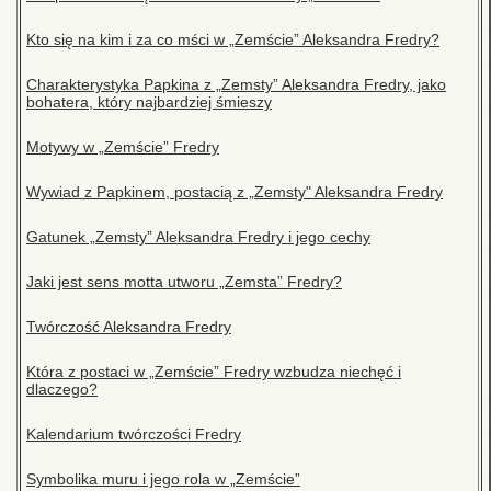
Kto się na kim i za co mści w „Zemście” Aleksandra Fredry?
Charakterystyka Papkina z „Zemsty” Aleksandra Fredry, jako
bohatera, który najbardziej śmieszy
Motywy w „Zemście” Fredry
Wywiad z Papkinem, postacią z „Zemsty" Aleksandra Fredry
Gatunek „Zemsty” Aleksandra Fredry i jego cechy
Jaki jest sens motta utworu „Zemsta” Fredry?
Twórczość Aleksandra Fredry
Która z postaci w „Zemście” Fredry wzbudza niechęć i
dlaczego?
Kalendarium twórczości Fredry
Symbolika muru i jego rola w „Zemście”