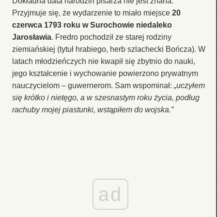
Dokładna data narodzin pisarza nie jest znana.
Przyjmuje się, że wydarzenie to miało miejsce
20
czerwca 1793 roku w Surochowie niedaleko
Jarosławia
. Fredro pochodził ze starej rodziny
ziemiańskiej (tytuł hrabiego, herb szlachecki Bończa). W
latach młodzieńczych nie kwapił się zbytnio do nauki,
jego kształcenie i wychowanie powierzono prywatnym
nauczycielom – guwernerom. Sam wspominał:
„uczyłem
się krótko i nietęgo, a w szesnastym roku życia, podług
rachuby mojej piastunki, wstąpiłem do wojska.”
ad