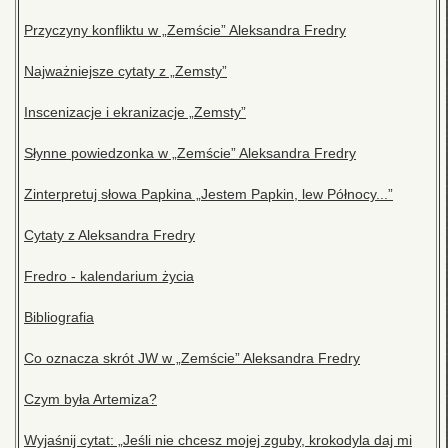
Przyczyny konfliktu w „Zemście” Aleksandra Fredry
Najważniejsze cytaty z „Zemsty”
Inscenizacje i ekranizacje „Zemsty”
Słynne powiedzonka w „Zemście” Aleksandra Fredry
Zinterpretuj słowa Papkina „Jestem Papkin, lew Północy...”
Cytaty z Aleksandra Fredry
Fredro - kalendarium życia
Bibliografia
Co oznacza skrót JW w „Zemście” Aleksandra Fredry
Czym była Artemiza?
Wyjaśnij cytat: „Jeśli nie chcesz mojej zguby, krokodyla daj mi