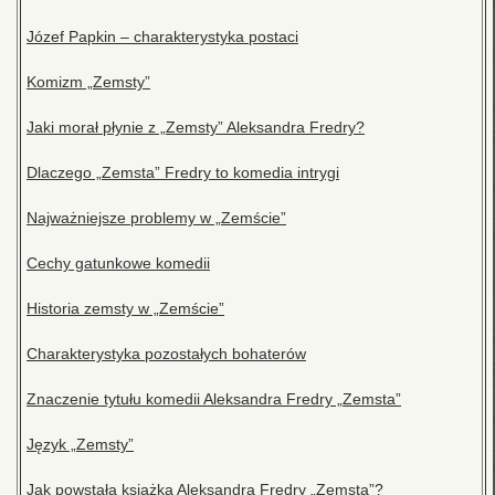
Józef Papkin – charakterystyka postaci
Komizm „Zemsty”
Jaki morał płynie z „Zemsty” Aleksandra Fredry?
Dlaczego „Zemsta” Fredry to komedia intrygi
Najważniejsze problemy w „Zemście”
Cechy gatunkowe komedii
Historia zemsty w „Zemście”
Charakterystyka pozostałych bohaterów
Znaczenie tytułu komedii Aleksandra Fredry „Zemsta”
Język „Zemsty”
Jak powstała książka Aleksandra Fredry „Zemsta”?