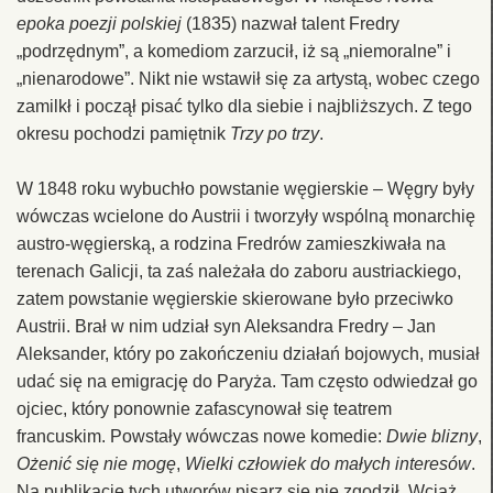
epoka poezji polskiej
(1835) nazwał talent Fredry
„podrzędnym”, a komediom zarzucił, iż są „niemoralne” i
„nienarodowe”. Nikt nie wstawił się za artystą, wobec czego
zamilkł i począł pisać tylko dla siebie i najbliższych. Z tego
okresu pochodzi pamiętnik
Trzy po trzy
.
W 1848 roku wybuchło powstanie węgierskie – Węgry były
wówczas wcielone do Austrii i tworzyły wspólną monarchię
austro-węgierską, a rodzina Fredrów zamieszkiwała na
terenach Galicji, ta zaś należała do zaboru austriackiego,
zatem powstanie węgierskie skierowane było przeciwko
Austrii. Brał w nim udział syn Aleksandra Fredry – Jan
Aleksander, który po zakończeniu działań bojowych, musiał
udać się na emigrację do Paryża. Tam często odwiedzał go
ojciec, który ponownie zafascynował się teatrem
francuskim. Powstały wówczas nowe komedie:
Dwie blizny
,
Ożenić się nie mogę
,
Wielki człowiek do małych interesów
.
Na publikację tych utworów pisarz się nie zgodził. Wciąż