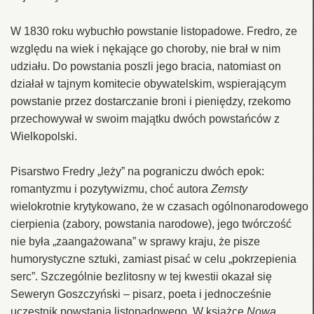
W 1830 roku wybuchło powstanie listopadowe. Fredro, ze
względu na wiek i nękające go choroby, nie brał w nim
udziału. Do powstania poszli jego bracia, natomiast on
działał w tajnym komitecie obywatelskim, wspierającym
powstanie przez dostarczanie broni i pieniędzy, rzekomo
przechowywał w swoim majątku dwóch powstańców z
Wielkopolski.
Pisarstwo Fredry „leży” na pograniczu dwóch epok:
romantyzmu i pozytywizmu, choć autora
Zemsty
wielokrotnie krytykowano, że w czasach ogólnonarodowego
cierpienia (zabory, powstania narodowe), jego twórczość
nie była „zaangażowana” w sprawy kraju, że pisze
humorystyczne sztuki, zamiast pisać w celu „pokrzepienia
serc”. Szczególnie bezlitosny w tej kwestii okazał się
Seweryn Goszczyński – pisarz, poeta i jednocześnie
uczestnik powstania listopadowego. W książce
Nowa