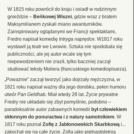
W 1815 roku powrócił do kraju i osiadł w rodzinnym
gnieździe –
Beńkowej Wiszni
, gdzie wraz z bratem
Maksymilianem zyskali miano awanturników.
Zainspirowany oglądanymi we Francji spektaklami,
Fredro napisał komedię
Intryga naprędce
. W1817 roku
wystawił ją teatr we Lwowie. Sztuka nie spodobała się
publiczności, ale jej autor wcale się tym
niepowodzeniem nie zraził, tylko baczniej zaczął
studiować teksty Moliera (francuskiego komediopisarza).
„Poważnie” zaczął tworzyć jako dojrzały mężczyzna, w
1821 roku napisał ważny dla jego dorobku, pełen humoru
utwór
Pan Geldhab
. Miał wtedy 28 lat. Życie prywatne
Fredry nie układało się zbyt pomyślnie, podobno –
paradoksalnie autor zabawnych komedii
był człowiekiem
skłonnym do ponuractwa i z natury samotnikiem
. W
1817 roku poznał
Zofię z Jabłonowskich Skarbkową
i...
zakochał się na całe życie. Zofia jako piętnastoletnia