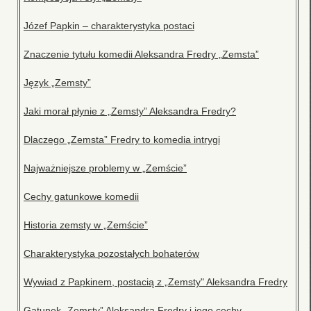
Józef Papkin – charakterystyka postaci
Znaczenie tytułu komedii Aleksandra Fredry „Zemsta”
Język „Zemsty”
Jaki morał płynie z „Zemsty” Aleksandra Fredry?
Dlaczego „Zemsta” Fredry to komedia intrygi
Najważniejsze problemy w „Zemście”
Cechy gatunkowe komedii
Historia zemsty w „Zemście”
Charakterystyka pozostałych bohaterów
Wywiad z Papkinem, postacią z „Zemsty" Aleksandra Fredry
Gatunek „Zemsty” Aleksandra Fredry i jego cechy