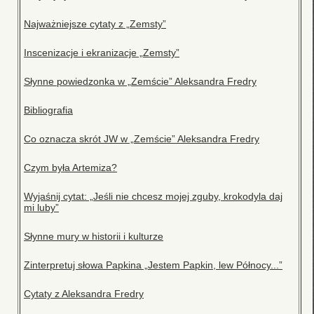
Najważniejsze cytaty z „Zemsty”
Inscenizacje i ekranizacje „Zemsty”
Słynne powiedzonka w „Zemście” Aleksandra Fredry
Bibliografia
Co oznacza skrót JW w „Zemście” Aleksandra Fredry
Czym była Artemiza?
Wyjaśnij cytat: „Jeśli nie chcesz mojej zguby, krokodyla daj
mi luby”
Słynne mury w historii i kulturze
Zinterpretuj słowa Papkina „Jestem Papkin, lew Północy...”
Cytaty z Aleksandra Fredry