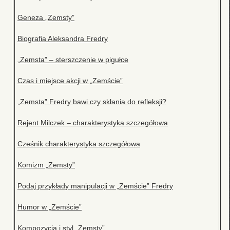
Geneza „Zemsty”
Biografia Aleksandra Fredry
„Zemsta” – sterszczenie w pigułce
Czas i miejsce akcji w „Zemście”
„Zemsta” Fredry bawi czy skłania do refleksji?
Rejent Milczek – charakterystyka szczegółowa
Cześnik charakterystyka szczegółowa
Komizm „Zemsty”
Podaj przykłady manipulacji w „Zemście” Fredry
Humor w „Zemście”
Kompozycja i styl „Zemsty”