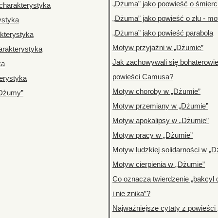
„Dżuma” jako poowieść o śmierc
 charakterystyka
„Dżuma” jako powieść o złu - mo
ystyka
„Dżuma” jako powieść parabola
akterystyka
Motyw przyjaźni w „Dżumie”
rakterystyka
Jak zachowywali się bohaterow
ka
powieści Camusa?
erystyka
Motyw choroby w „Dżumie”
„Dżumy”
Motyw przemiany w „Dżumie”
Motyw apokalipsy w „Dżumie”
Motyw pracy w „Dżumie”
Motyw ludzkiej solidarności w „
Motyw cierpienia w „Dżumie”
Co oznacza twierdzenie „bakcyl 
i nie znika”?
Najważniejsze cytaty z powieśc