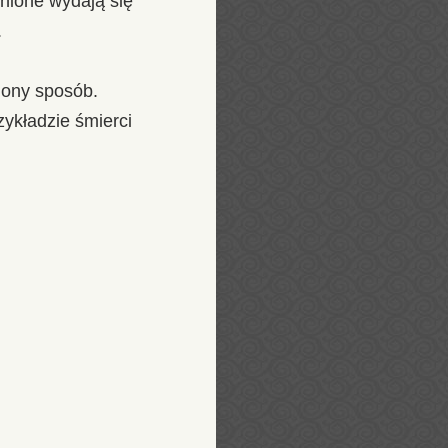
tnione wydają się
.
lony sposób.
zykładzie śmierci