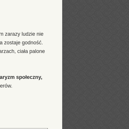
 zarazy ludzie nie
na zostaje godność.
rzach, ciała palone
daryzm społeczny,
erów.