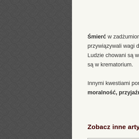
Śmierć
w zadżumiony
przywiązywali wagi d
Ludzie chowani są w
są w krematorium.
Innymi kwestiami po
moralność, przyjaźń
Zobacz inne art