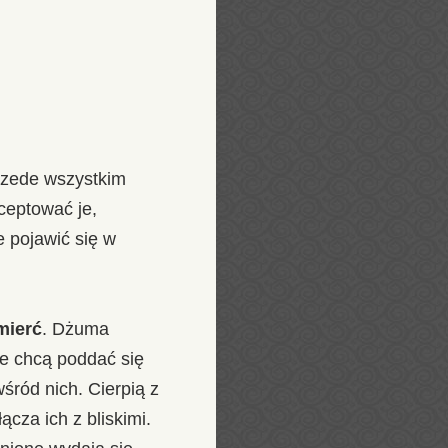
rzede wszystkim
ceptować je,
e pojawić się w
mierć
. Dżuma
ie chcą poddać się
śród nich. Cierpią z
cza ich z bliskimi.