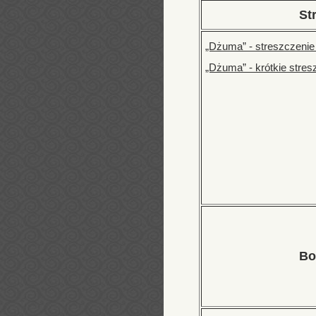
St
„Dżuma” - streszczeni
„Dżuma” - krótkie stres
Bo