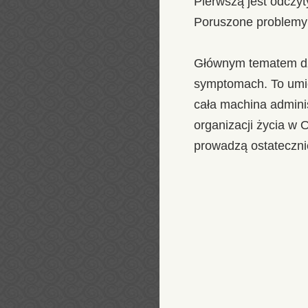
Pierwszą jest odczyt
Poruszone problemy 
Głównym tematem d
symptomach. To umie
cała machina adminis
organizacji życia w 
prowadzą ostatecznie