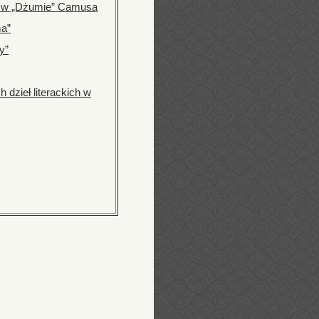
a w „Dżumie” Camusa
ma”
y”
 dzieł literackich w