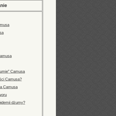
nie
amusa
sa
 Camusa
żumie” Camusa
eści Camusa?
rta Camusa
woru
pidemii dżumy?