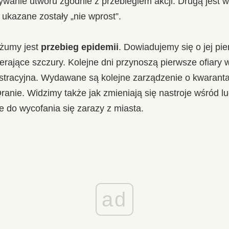
ywanie utworu zgodnie z przebiegiem akcji. Drugą jest 
ukazane zostały „nie wprost”.
żumy jest
przebieg epidemii
. Dowiadujemy się o jej pi
rające szczury. Kolejne dni przynoszą pierwsze ofiary 
tracyjna. Wydawane są kolejne zarządzenie o kwarantann
Oranie. Widzimy także jak zmieniają się nastroje wśród lu
 do wycofania się zarazy z miasta.
ad