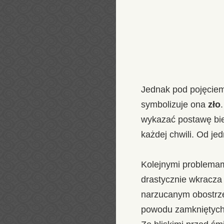
Jednak pod pojęciem
symbolizuje ona
zło
wykazać postawę bier
każdej chwili. Od jed
Kolejnymi problema
drastycznie wkracza
narzucanym obostrzen
powodu zamkniętych 