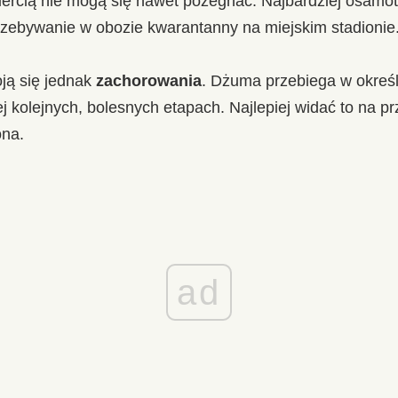
iercią nie mogą się nawet pożegnać. Najbardziej osamo
zebywanie w obozie kwarantanny na miejskim stadionie
ją się jednak
zachorowania
. Dżuma przebiega w okreś
j kolejnych, bolesnych etapach. Najlepiej widać to na pr
ona.
ad