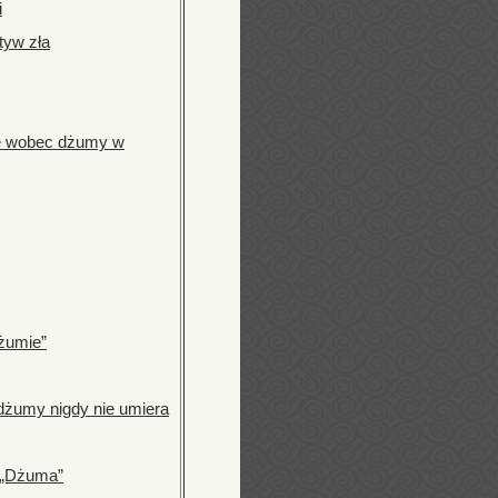
i
tyw zła
ie wobec dżumy w
Dżumie”
dżumy nigdy nie umiera
i „Dżuma”