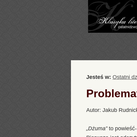
Jesteś w:
Ostatni d
Problema
Autor: Jakub Rudnic
„Dżuma”
to powieść