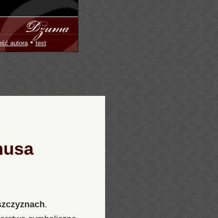
•
ość autora
test
musa
szczyznach
.