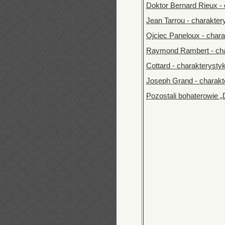
Doktor Bernard Rieux -
Jean Tarrou - charakter
Ojciec Paneloux - char
Raymond Rambert - cha
Cottard - charakterysty
Joseph Grand - charakt
Pozostali bohaterowie 