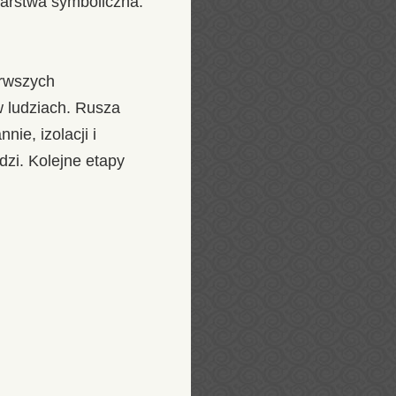
warstwa symboliczna.
erwszych
w ludziach. Rusza
ie, izolacji i
dzi. Kolejne etapy