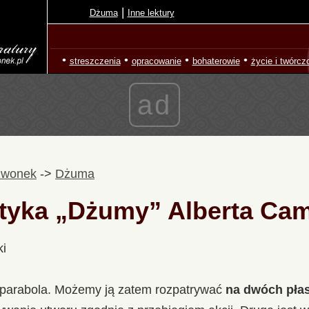
|
Dżuma
Inne lektury
•
•
•
•
streszczenia
opracowanie
bohaterowie
życie i twórcz
ad
zwonek
->
Dżuma
tyka „Dżumy” Alberta Ca
ki
-parabola. Możemy ją zatem rozpatrywać
na dwóch pła