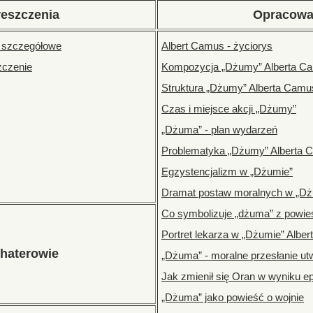
reszczenia
Opracowa
e szczegółowe
Albert Camus - życiorys
zczenie
Kompozycja „Dżumy” Alberta C
Struktura „Dżumy” Alberta Camu
Czas i miejsce akcji „Dżumy”
„Dżuma” - plan wydarzeń
Problematyka „Dżumy” Alberta
Egzystencjalizm w „Dżumie”
Dramat postaw moralnych w „D
Co symbolizuje „dżuma” z powi
Portret lekarza w „Dżumie” Albe
haterowie
„Dżuma” - moralne przesłanie ut
Jak zmienił się Oran w wyniku e
„Dżuma” jako powieść o wojnie