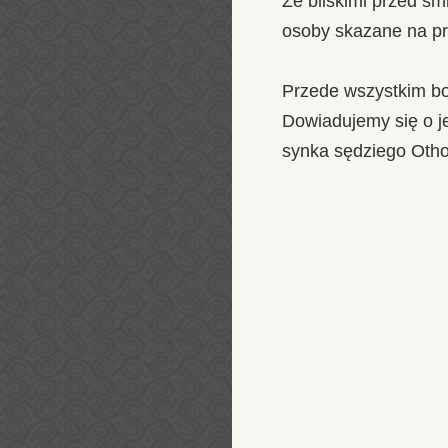
Ze bliskimi przed śm
osoby skazane na pr
Przede wszystkim bo
Dowiadujemy się o je
synka sędziego Oth