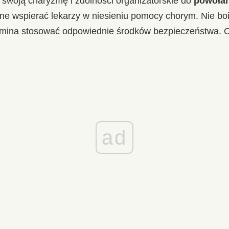
swoją charyzmę i zdolności organizatorskie do
powołan
one wspierać lekarzy w niesieniu pomocy chorym. Nie boi
ina stosować odpowiednie środków bezpieczeństwa. Os
ad