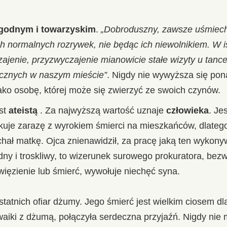
godnym i towarzyskim
.
„Dobroduszny, zawsze uśmiech
ch normalnych rozrywek, nie będąc ich niewolnikiem. W is
ajenie, przyzwyczajenie mianowicie stałe wizyty u tanc
licznych w naszym mieście”
. Nigdy nie wywyższa się pona
ako osobę, której może się zwierzyć ze swoich czynów.
est
ateistą
. Za najwyższą wartość uznaje
człowieka
. Je
kuje zarazę z wyrokiem śmierci na mieszkańców, dlateg
hał matkę. Ojca znienawidził, za pracę jaką ten wykony
ny i troskliwy, to wizerunek surowego prokuratora, bez
więzienie lub śmierć, wywołuje niechęć syna.
statnich ofiar dżumy. Jego śmierć jest wielkim ciosem dl
aiki z dżumą, połączyła serdeczna przyjaźń. Nigdy nie 