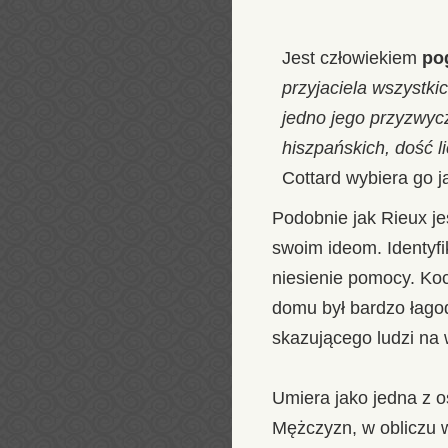
Jest człowiekiem
po
przyjaciela wszystki
jedno jego przyzwycz
hiszpańskich, dość 
Cottard wybiera go j
Podobnie jak Rieux j
swoim ideom. Identyfi
niesienie pomocy. Koc
domu był bardzo łagod
skazującego ludzi na 
Umiera jako jedna z o
Mężczyzn, w obliczu w