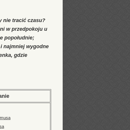
y nie tracić czasu?
dni w przedpokoju u
ne popołudnie;
 i najmniej wygodne
enka, gdzie
anie
amusa
sa