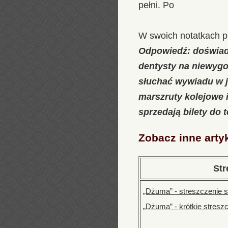
pełni. Po
W swoich notatkach p
Odpowiedź: doświadc
dentysty na niewygo
słuchać wywiadu w j
marszruty kolejowe i
sprzedają bilety do te
Zobacz inne arty
Str
„Dżuma” - streszczenie 
„Dżuma” - krótkie stresz