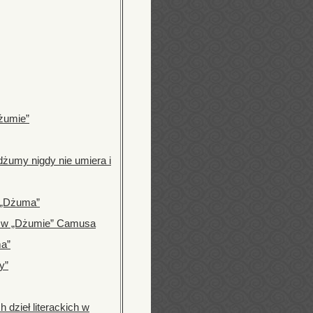
Dżumie”
dżumy nigdy nie umiera i
i „Dżuma”
a w „Dżumie” Camusa
ma”
y”
 dzieł literackich w