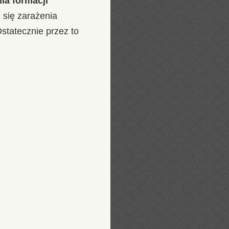
ia formacji
 się zarażenia
tatecznie przez to