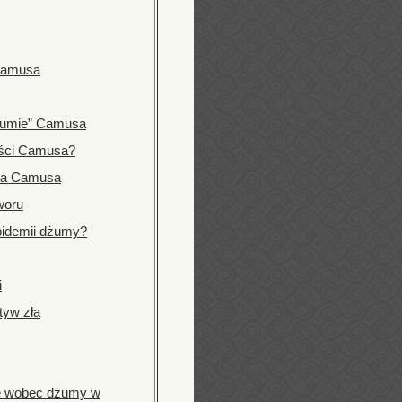
 Camusa
żumie” Camusa
eści Camusa?
rta Camusa
woru
pidemii dżumy?
i
tyw zła
ie wobec dżumy w