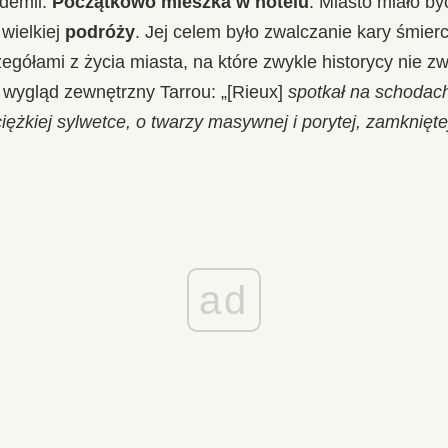
demii.
Początkowo mieszka w hotelu
. Miasto miało by
wielkiej
podróży
. Jej celem było zwalczanie kary śmierc
egółami z życia miasta, na które zwykle historycy nie z
o wygląd zewnętrzny Tarrou: „[Rieux]
spotkał na schoda
iężkiej sylwetce, o twarzy masywnej i porytej, zamknięte
ad