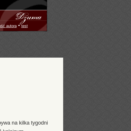
•
ość autora
test
ywa na kilka tygodni