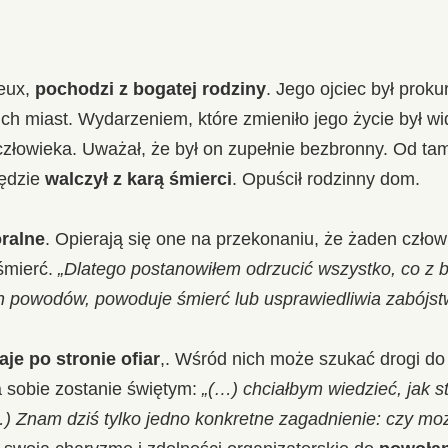
ieux,
pochodzi z bogatej rodziny
. Jego ojciec był prok
ch miast. Wydarzeniem, które zmieniło jego życie był 
człowieka. Uważał, że był on zupełnie bezbronny. Od tam
będzie
walczył z karą śmierci
. Opuścił rodzinny dom.
ralne
. Opierają się one na przekonaniu, że żaden czło
śmierć.
„Dlatego postanowiłem odrzucić wszystko, co z bl
ch powodów, powoduje śmierć lub usprawiedliwia zabójst
aje po stronie ofiar
,. Wśród nich może szukać drogi do 
 sobie zostanie świętym:
„(…) chciałbym wiedzieć, jak st
(…) Znam dziś tylko jedno konkretne zagadnienie: czy m