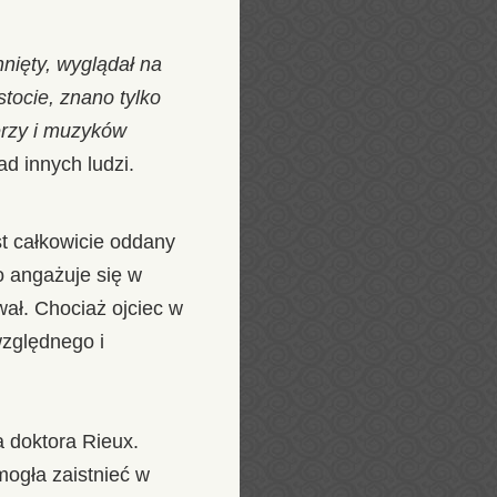
nięty, wyglądał na
tocie, znano tylko
erzy i muzyków
d innych ludzi.
st całkowicie oddany
o angażuje się w
wał. Chociaż ojciec w
względnego i
a doktora Rieux.
mogła zaistnieć w