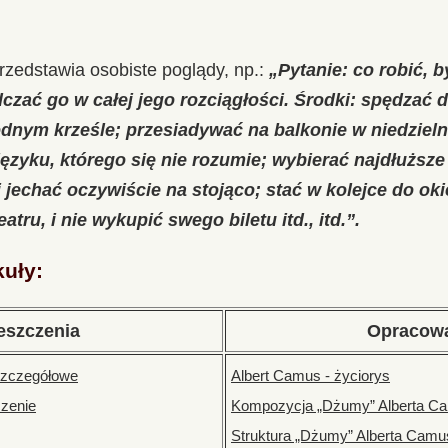
rzedstawia osobiste poglądy, np.:
„Pytanie: co robić, b
zać go w całej jego rozciągłości. Środki: spędzać 
dnym krześle; przesiadywać na balkonie w niedziel
ęzyku, którego się nie rozumie; wybierać najdłuższe
 jechać oczywiście na stojąco; stać w kolejce do oki
atru, i nie wykupić swego biletu itd., itd.”.
kuły:
eszczenia
Opracow
szczegółowe
Albert Camus - życiorys
czenie
Kompozycja „Dżumy” Alberta C
Struktura „Dżumy” Alberta Camu