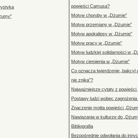
powieści Camusa?
rystyka
Motyw choroby w „Dżumie”
Dżumy”
Motyw przemiany w „Dżumie”
Motyw apokalipsy w „Dżumie”
Motyw pracy w „Dżumie”
Motyw ludzkiej solidarności w „
Motyw cierpienia w „Dżumie”
Co oznacza twierdzenie „bakcyl 
nie znika”?
Najważniejsze cytaty z powieśc
Postawy ludzi wobec zagrożeni
Znaczenie motta powieści „Dżu
Nawiązania w kulturze do „Dżum
Bibliografia
Bezpośrednie odwołania do innych