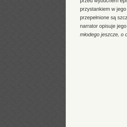
przed wybuchem epi
przystankiem w jego 
przepełnione są szcz
narrator opisuje jeg
młodego jeszcze, o c