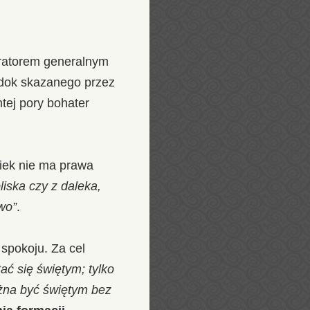
uratorem generalnym
widok skazanego przez
tej pory bohater
wiek nie ma prawa
iska czy z daleka,
wo”
.
spokoju. Za cel
ać się świętym; tylko
ożna być świętym bez