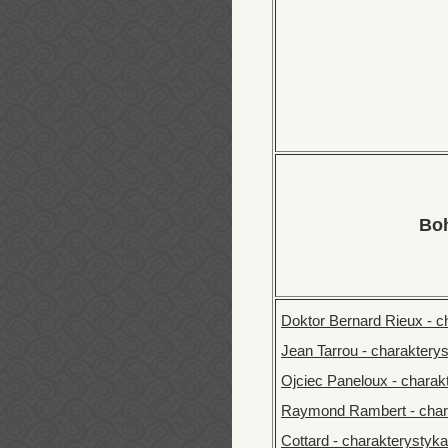
Bo
Doktor Bernard Rieux - c
Jean Tarrou - charaktery
Ojciec Paneloux - charak
Raymond Rambert - char
Cottard - charakterystyka