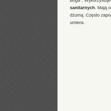
Boga”.
Wykorzystuje 
sanitarnych
. Mają 
dżumą. Często zapom
umiera.