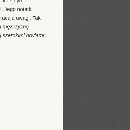
ć kolejnym
i. Jego notatki
wracają uwagi. Tak
ch mężczyznę
j szerokimi brwiami”.