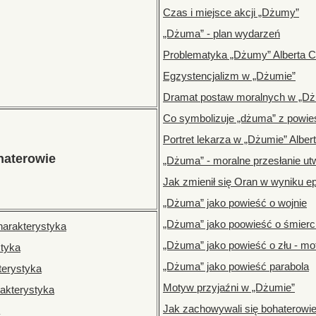
Czas i miejsce akcji „Dżumy”
„Dżuma” - plan wydarzeń
Problematyka „Dżumy” Alberta
Egzystencjalizm w „Dżumie”
Dramat postaw moralnych w „D
Co symbolizuje „dżuma” z powi
Portret lekarza w „Dżumie” Albe
haterowie
„Dżuma” - moralne przesłanie ut
Jak zmienił się Oran w wyniku e
„Dżuma” jako powieść o wojnie
„Dżuma” jako poowieść o śmierc
harakterystyka
„Dżuma” jako powieść o złu - mo
styka
„Dżuma” jako powieść parabola
terystyka
Motyw przyjaźni w „Dżumie”
akterystyka
Jak zachowywali się bohaterow