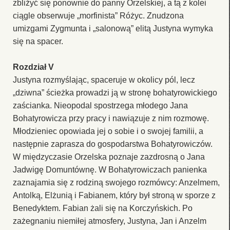
zbliżyć się ponownie do panny Orzelskiej, a tą z kolei
ciągle obserwuje „morfinista” Różyc. Znudzona
umizgami Zygmunta i „salonową” elitą Justyna wymyka
się na spacer.
Rozdział V
Justyna rozmyślając, spaceruje w okolicy pól, lecz
„dziwna” ścieżka prowadzi ją w stronę bohatyrowickiego
zaścianka. Nieopodal spostrzega młodego Jana
Bohatyrowicza przy pracy i nawiązuje z nim rozmowę.
Młodzieniec opowiada jej o sobie i o swojej familii, a
następnie zaprasza do gospodarstwa Bohatyrowiczów.
W międzyczasie Orzelska poznaje zazdrosną o Jana
Jadwigę Domuntównę. W Bohatyrowiczach panienka
zaznajamia się z rodziną swojego rozmówcy: Anzelmem,
Antolką, Elżunią i Fabianem, który był stroną w sporze z
Benedyktem. Fabian żali się na Korczyńskich. Po
zażegnaniu niemiłej atmosfery, Justyna, Jan i Anzelm