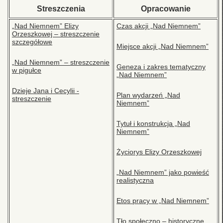
Streszczenia
Opracowanie
„Nad Niemnem” Elizy
Czas akcji „Nad Niemnem”
Orzeszkowej – streszczenie
szczegółowe
Miejsce akcji „Nad Niemnem”
„Nad Niemnem” – streszczenie
Geneza i zakres tematyczny
w pigułce
„Nad Niemnem”
Dzieje Jana i Cecylii -
Plan wydarzeń „Nad
streszczenie
Niemnem”
Tytuł i konstrukcja „Nad
Niemnem”
Życiorys Elizy Orzeszkowej
„Nad Niemnem” jako powieść
realistyczna
Etos pracy w „Nad Niemnem”
Tło społeczno – historyczne,