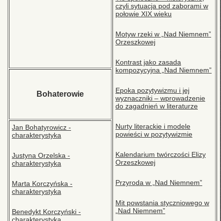
czyli sytuacja pod zaborami w
połowie XIX wieku
Motyw rzeki w „Nad Niemnem”
Orzeszkowej
Kontrast jako zasada
kompozycyjna „Nad Niemnem”
Epoka pozytywizmu i jej
Bohaterowie
wyznaczniki – wprowadzenie
do zagadnień w literaturze
Nurty literackie i modele
Jan Bohatyrowicz -
powieści w pozytywizmie
charakterystyka
Kalendarium twórczości Elizy
Justyna Orzelska -
Orzeszkowej
charakterystyka
Przyroda w „Nad Niemnem”
Marta Korczyńska -
charakterystyka
Mit powstania styczniowego w
„Nad Niemnem”
Benedykt Korczyński -
charakterystyka