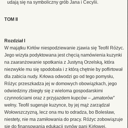
udają się na symboliczny grób Jana i Cecylii.
TOM II
Rozdział I
W majątku Kirłów niespodziewanie zjawia się Teofil Różyc.
Jego wizyta podyktowana jest chęcią namówienia kuzynki
na zaaranżowanie spotkania z Justyną Orzelską, która
niezwykle mu się spodobała i z którą chętnie by poflirtował
dla zabicia nudy. Krłowa odwodzi go od tego pomysłu,
Różyc przeszkadza jej w domowych obowiązkach, jego
odwiedziny zbiegły się z wieloma gospodarskimi
czynnościami oraz z przyjazdem kupców – „amatorów”
wełny. Teofil sugeruje kuzynce, by jej mąż zarządzał
Wołowszczyzną, lecz ona mu to odradza, bo Bolesław,
niestety, nie ma zamiłowania do pracy. Różyc zobowiązuje
się do finansowania edukacji synów pani Kirłowej.