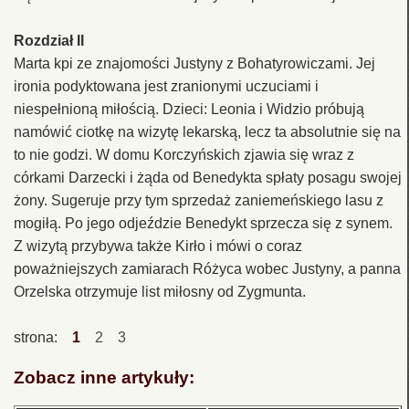
Rozdział II
Marta kpi ze znajomości Justyny z Bohatyrowiczami. Jej
ironia podyktowana jest zranionymi uczuciami i
niespełnioną miłością. Dzieci: Leonia i Widzio próbują
namówić ciotkę na wizytę lekarską, lecz ta absolutnie się na
to nie godzi. W domu Korczyńskich zjawia się wraz z
córkami Darzecki i żąda od Benedykta spłaty posagu swojej
żony. Sugeruje przy tym sprzedaż zaniemeńskiego lasu z
mogiłą. Po jego odjeździe Benedykt sprzecza się z synem.
Z wizytą przybywa także Kirło i mówi o coraz
poważniejszych zamiarach Różyca wobec Justyny, a panna
Orzelska otrzymuje list miłosny od Zygmunta.
strona:
1
2
3
Zobacz inne artykuły: