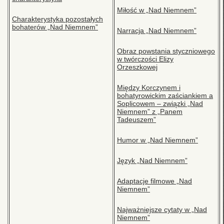
Miłość w „Nad Niemnem”
Charakterystyka pozostałych
bohaterów „Nad Niemnem”
Narracja „Nad Niemnem”
Obraz powstania styczniowego
w twórczości Elizy
Orzeszkowej
Między Korczynem i
bohatyrowickim zaściankiem a
Soplicowem – związki „Nad
Niemnem” z „Panem
Tadeuszem”
Humor w „Nad Niemnem”
Język „Nad Niemnem”
Adaptacje filmowe „Nad
Niemnem”
Najważniejsze cytaty w „Nad
Niemnem”