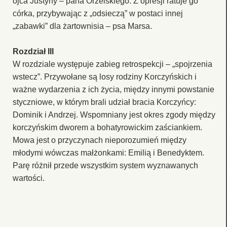
ojca Justyny – pana Orzelskiego. Z opresji ratuje go
córka, przybywając z „odsieczą” w postaci innej
„zabawki” dla żartownisia – psa Marsa.
Rozdział III
W rozdziale występuje zabieg retrospekcji – „spojrzenia
wstecz”. Przywołane są losy rodziny Korczyńskich i
ważne wydarzenia z ich życia, między innymi powstanie
styczniowe, w którym brali udział bracia Korczyńcy:
Dominik i Andrzej. Wspomniany jest okres zgody między
korczyńskim dworem a bohatyrowickim zaściankiem.
Mowa jest o przyczynach nieporozumień między
młodymi wówczas małżonkami: Emilią i Benedyktem.
Parę różnił przede wszystkim system wyznawanych
wartości.