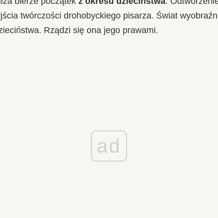
lza bierze początek
z okresu dzieciństwa
. Odtworzenie
jścia twórczości drohobyckiego pisarza. Świat wyobraźni
ieciństwa. Rządzi się ona jego prawami.
ad