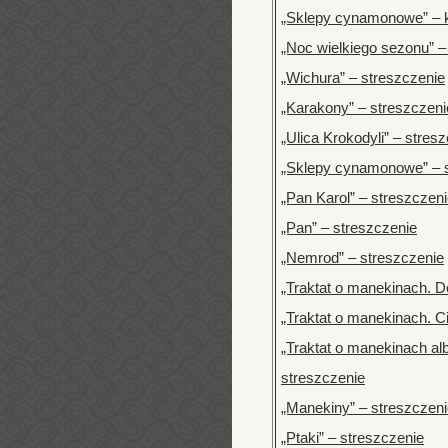
„Sklepy cynamonowe” – k
„Noc wielkiego sezonu” –
„Wichura” – streszczenie
„Karakony” – streszczeni
„Ulica Krokodyli” – stres
„Sklepy cynamonowe” – 
„Pan Karol” – streszczen
„Pan” – streszczenie
„Nemrod” – streszczenie
„Traktat o manekinach. D
„Traktat o manekinach. C
„Traktat o manekinach alb
streszczenie
„Manekiny” – streszczen
„Ptaki” – streszczenie