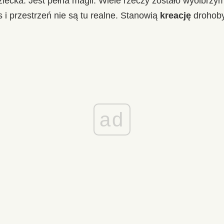
ziecka. Jest pełna magii. Wiele rzeczy zostało wyolbrzy
i przestrzeń nie są tu realne. Stanowią
kreację
drohoby
ad