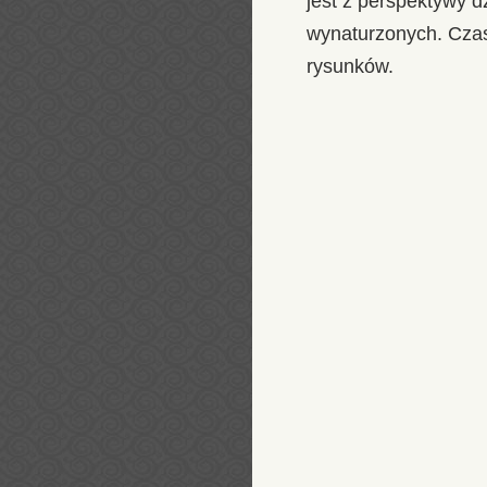
jest z perspektywy d
wynaturzonych. Czas 
rysunków.