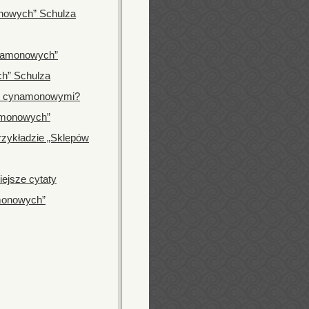
nowych” Schulza
ynamonowych”
h” Schulza
py cynamonowymi?
amonowych”
rzykładzie „Sklepów
ejsze cytaty
monowych”