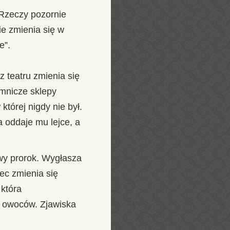
 Rzeczy pozornie
ie zmienia się w
e”.
 teatru zmienia się
emnicze sklepy
tórej nigdy nie był.
 oddaje mu lejce, a
wy prorok. Wygłasza
ec zmienia się
 która
i owoców. Zjawiska