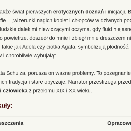
także świat pierwszych
erotycznych doznań
i inicjacji.
fie – „wizerunki nagich kobiet i chłopców w dziwnych po
a ludzkie dalekimi niewidzącymi oczyma, gdy fluid niejas
o powietrze, doszedł do mnie i zbiegł mnie dreszczem ni
 takie jak Adela czy ciotka Agata, symbolizują płodność,
i chorobliwie wybujałą”.
ta Schulza, porusza on ważne problemy. To pożegnani
ich tradycja i stare obyczaje. Narrator przestrzega prz
i człowieka
z przełomu XIX i XX wieku.
kuły:
eszczenia
Opracow