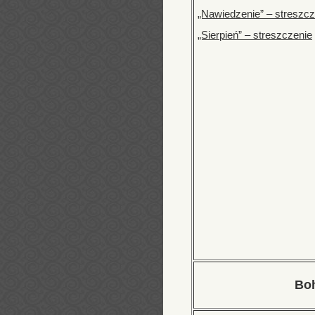
„Nawiedzenie” – streszcz
„Sierpień” – streszczenie
Bo