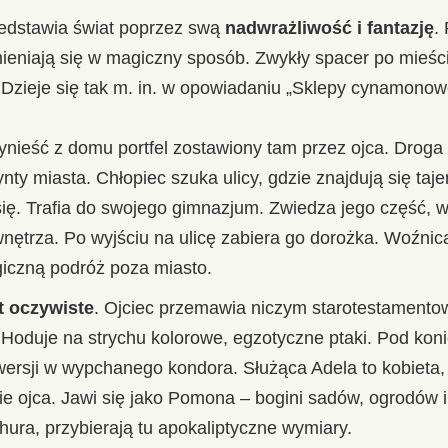
zedstawia świat poprzez swą
nadwrażliwość i fantazję
.
mieniają się w magiczny sposób. Zwykły spacer po mieśc
 Dzieje się tak m. in. w opowiadaniu „Sklepy cynamonow
nieść z domu portfel zostawiony tam przez ojca. Droga z
ynty miasta. Chłopiec szuka ulicy, gdzie znajdują się taj
. Trafia do swojego gimnazjum. Zwiedza jego część, w k
ętrza. Po wyjściu na ulicę zabiera go dorożka. Woźnica
iczną podróż poza miasto.
st oczywiste
. Ojciec przemawia niczym starotestamento
 Hoduje na strychu kolorowe, egzotyczne ptaki. Pod koni
wersji w wypchanego kondora. Służąca Adela to kobieta,
e ojca. Jawi się jako Pomona – bogini sadów, ogrodów 
chura, przybierają tu apokaliptyczne wymiary.