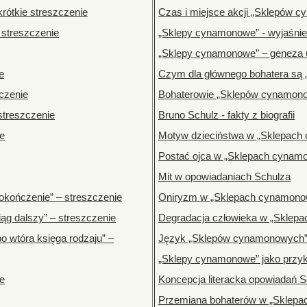
rótkie streszczenie
Czas i miejsce akcji „Sklepów 
 streszczenie
„Sklepy cynamonowe” - wyjaśnien
„Sklepy cynamonowe” – geneza 
e
Czym dla głównego bohatera są
zczenie
Bohaterowie „Sklepów cynamon
streszczenie
Bruno Schulz - fakty z biografii
ie
Motyw dzieciństwa w „Sklepach
Postać ojca w „Sklepach cynam
Mit w opowiadaniach Schulza
okończenie” – streszczenie
Oniryzm w „Sklepach cynamono
iąg dalszy” – streszczenie
Degradacja człowieka w „Sklep
o wtóra księga rodzaju” –
Język „Sklepów cynamonowych
„Sklepy cynamonowe” jako przykł
ie
Koncepcja literacka opowiadań S
Przemiana bohaterów w „Sklep