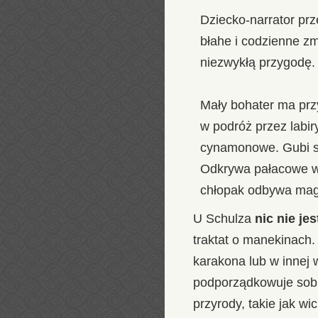
Dziecko-narrator pr
błahe i codzienne z
niezwykłą przygodę.
Mały bohater ma przy
w podróż przez labir
cynamonowe. Gubi się
Odkrywa pałacowe wn
chłopak odbywa mag
U Schulza
nic nie je
traktat o manekinach.
karakona lub w innej 
podporządkowuje sobi
przyrody, takie jak wi