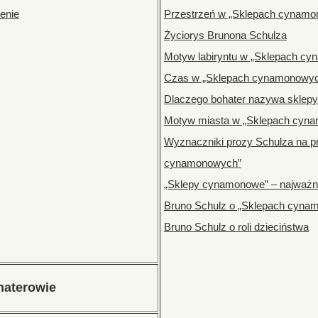
enie
Przestrzeń w „Sklepach cynamo
Życiorys Brunona Schulza
Motyw labiryntu w „Sklepach c
Czas w „Sklepach cynamonowyc
Dlaczego bohater nazywa skle
Motyw miasta w „Sklepach cyn
Wyznaczniki prozy Schulza na p
cynamonowych”
„Sklepy cynamonowe” – najważni
Bruno Schulz o „Sklepach cyna
Bruno Schulz o roli dzieciństwa
haterowie