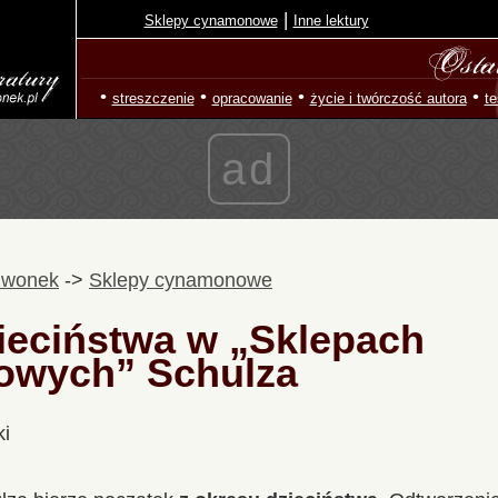
|
Sklepy cynamonowe
Inne lektury
•
•
•
•
streszczenie
opracowanie
życie i twórczość autora
te
ad
zwonek
->
Sklepy cynamonowe
ieciństwa w „Sklepach
wych” Schulza
ki