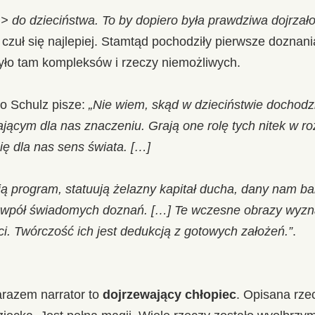
<
> do dzieciństwa. To by dopiero była prawdziwa dojrzał
r czuł się najlepiej. Stamtąd pochodziły pierwsze doznani
yło tam kompleksów i rzeczy niemożliwych.
go Schulz pisze:
„Nie wiem, skąd w dzieciństwie dochod
jącym dla nas znaczeniu. Grają one rolę tych nitek w ro
się dla nas sens świata. […]
ią program, statuują żelazny kapitał ducha, dany nam b
a wpół świadomych doznań. […] Te wczesne obrazy wyzn
ci. Twórczość ich jest dedukcją z gotowych założeń.”
.
arazem narrator to
dojrzewający chłopiec
. Opisana rze