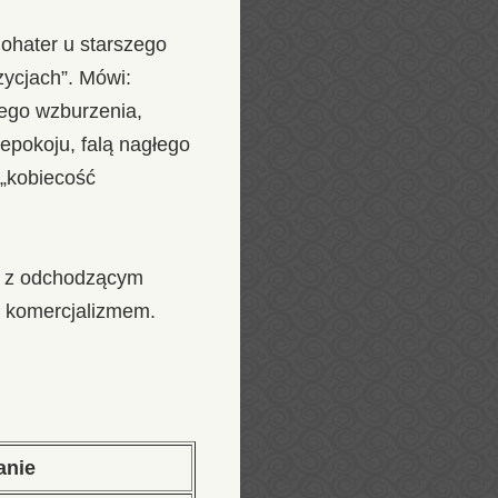
 Bohater u starszego
zycjach”. Mówi:
nego wzburzenia,
epokoju, falą nagłego
 „kobiecość
e z odchodzącym
ed komercjalizmem.
anie