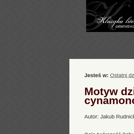
Jesteś w:
Ostatni d
Motyw dz
cynamono
Autor: Jakub Rudnic