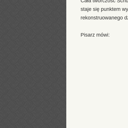
Cała twórczość Schu
staje się punktem wy
rekonstruowanego dz
Pisarz mówi: