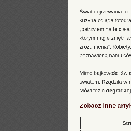
Świat dojrzewania to 
kuzyna ogląda fotogra
„patrzyłem na te ciał
którym nagle zmętniał
zrozumienia”. Kobiety,
pozbawioną hamulców 
Mimo bajkowości świa
światem. Rządziła w n
Mówi też o
degradacj
Zobacz inne arty
Str