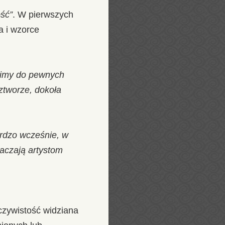
ość”
. W pierwszych
a i wzorce
zimy do pewnych
ztworze, dokoła
ardzo wcześnie, w
aczają artystom
czywistość widziana