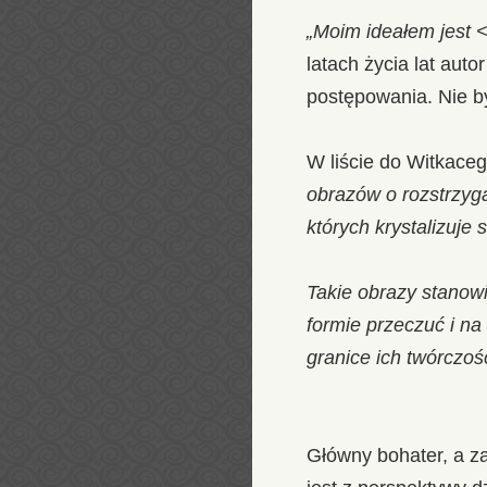
„Moim ideałem jest 
latach życia lat auto
postępowania. Nie b
W liście do Witkace
obrazów o rozstrzyga
których krystalizuje 
Takie obrazy stanow
formie przeczuć i n
granice ich twórczoś
Główny bohater, a z