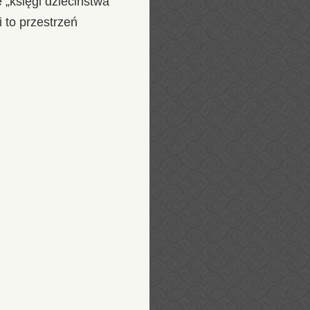
 „księgi dzieciństwa”
 to przestrzeń