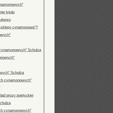
cynamonowych”
ie tytułu
utworu
 „sklepy cynamonowe”?
owych”
 cynamonowych” Schulza
onowych”
wych” Schulza
ach cynamonowych”
”
ad prozy poetyckiej
chulza
ach cynamonowych”