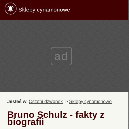
Sklepy cynamonowe
ad
Jesteś w:
Ostatni dzwonek
->
Sklepy cynamonowe
Bruno Schulz - fakty z
biografii