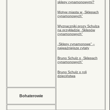
sklepy cynamonowymi?
Motyw miasta w „Sklepach
cynamonowych”
Wyznaczniki prozy Schulza
na przykładzie „Sklepów
cynamonowych”
„Sklepy cynamonowe” –
najważniejsze cytaty
Bruno Schulz o „Sklepach
cynamonowych”
Bruno Schulz o roli
dzieciństwa
Bohaterowie