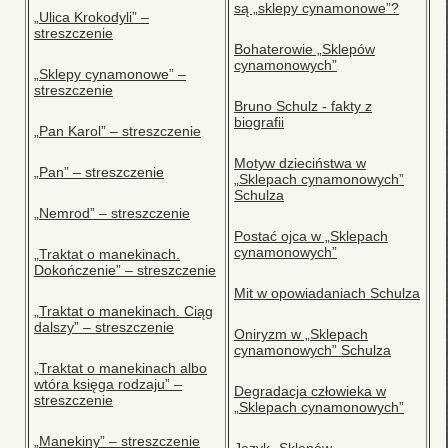
są „sklepy cynamonowe”?
„Ulica Krokodyli” –
streszczenie
Bohaterowie „Sklepów
cynamonowych”
„Sklepy cynamonowe” –
streszczenie
Bruno Schulz - fakty z
biografii
„Pan Karol” – streszczenie
Motyw dzieciństwa w
„Pan” – streszczenie
„Sklepach cynamonowych”
Schulza
„Nemrod” – streszczenie
Postać ojca w „Sklepach
cynamonowych”
„Traktat o manekinach.
Dokończenie” – streszczenie
Mit w opowiadaniach Schulza
„Traktat o manekinach. Ciąg
dalszy” – streszczenie
Oniryzm w „Sklepach
cynamonowych” Schulza
„Traktat o manekinach albo
wtóra księga rodzaju” –
Degradacja człowieka w
streszczenie
„Sklepach cynamonowych”
„Manekiny” – streszczenie