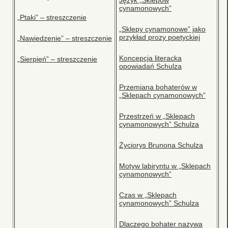
Język „Sklepów
cynamonowych”
„Ptaki” – streszczenie
„Sklepy cynamonowe” jako
przykład prozy poetyckiej
„Nawiedzenie” – streszczenie
Koncepcja literacka
„Sierpień” – streszczenie
opowiadań Schulza
Przemiana bohaterów w
„Sklepach cynamonowych”
Przestrzeń w „Sklepach
cynamonowych” Schulza
Życiorys Brunona Schulza
Motyw labiryntu w „Sklepach
cynamonowych”
Czas w „Sklepach
cynamonowych” Schulza
Dlaczego bohater nazywa