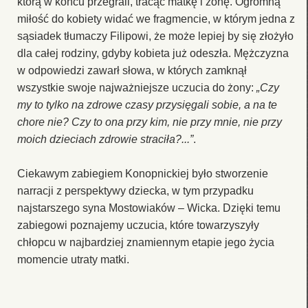
którą w końcu przegrali, tracąc matkę i żonę. Ogromną
miłość do kobiety widać we fragmencie, w którym jedna z
sąsiadek tłumaczy Filipowi, że może lepiej by się złożyło
dla całej rodziny, gdyby kobieta już odeszła. Mężczyzna
w odpowiedzi zawarł słowa, w których zamknął
wszystkie swoje najważniejsze uczucia do żony:
„Czy
my to tylko na zdrowe czasy przysięgali sobie, a na te
chore nie? Czy to ona przy kim, nie przy mnie, nie przy
moich dzieciach zdrowie straciła?...”
.
Ciekawym zabiegiem Konopnickiej było stworzenie
narracji z perspektywy dziecka, w tym przypadku
najstarszego syna Mostowiaków – Wicka. Dzięki temu
zabiegowi poznajemy uczucia, które towarzyszyły
chłopcu w najbardziej znamiennym etapie jego życia
momencie utraty matki.