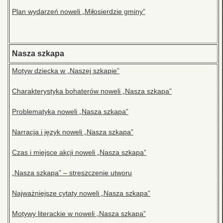
Plan wydarzeń noweli „Miłosierdzie gminy”
Nasza szkapa
Motyw dziecka w „Naszej szkapie”
Charakterystyka bohaterów noweli „Nasza szkapa”
Problematyka noweli „Nasza szkapa”
Narracja i język noweli „Nasza szkapa”
Czas i miejsce akcji noweli „Nasza szkapa”
„Nasza szkapa” – streszczenie utworu
Najważniejsze cytaty noweli „Nasza szkapa”
Motywy literackie w noweli „Nasza szkapa”