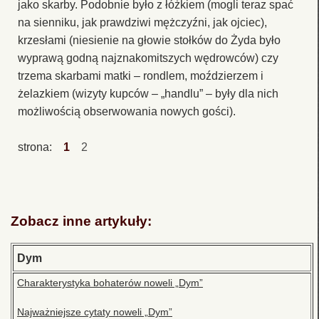
jako skarby. Podobnie było z łóżkiem (mogli teraz spać
na sienniku, jak prawdziwi mężczyźni, jak ojciec),
krzesłami (niesienie na głowie stołków do Żyda było
wyprawą godną najznakomitszych wędrowców) czy
trzema skarbami matki – rondlem, moździerzem i
żelazkiem (wizyty kupców – „handlu” – były dla nich
możliwością obserwowania nowych gości).
strona:
1
2
Zobacz inne artykuły:
Dym
Charakterystyka bohaterów noweli „Dym”
Najważniejsze cytaty noweli „Dym”