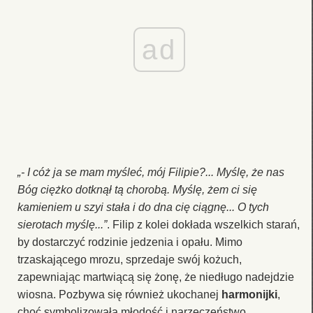
ad
„- I cóż ja se mam myśleć, mój Filipie?... Myślę, że nas
Bóg ciężko dotknął tą chorobą. Myślę, żem ci się
kamieniem u szyi stała i do dna cię ciągnę... O tych
sierotach myślę...”
. Filip z kolei dokłada wszelkich starań,
by dostarczyć rodzinie jedzenia i opału. Mimo
trzaskającego mrozu, sprzedaje swój kożuch,
zapewniając martwiącą się żonę, że niedługo nadejdzie
wiosna. Pozbywa się również ukochanej
harmonijki
,
choć symbolizowała młodość i narzeczeństwo