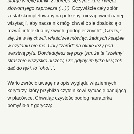
biorąc w rękę tomik, z którego się sypie kurz i wręcz
słowom jego zaprzecza (…)”)
. Oczywiście cały zbiór
został skompletowany na potrzeby „niezapowiedzianej
wizytacji”, aby naczelnik mógł chwalić się dbałością o
rozwój intelektualny swych „podopiecznych”:
„Okazuje
się, że w tej chwili, właściwie mówiąc, żadnych książek
w czytaniu nie ma. Cały "zaród" na oknie leży pod
warstwą pyłu. Dowiadujesz się przy tym, że te "szelmy"
strasznie wszystko niszczą i że gdyby im tylko książek
dać do ręki, to "oho!".”
.
Warto zwrócić uwagę na opis wyglądu więziennych
korytarzy, który przybliża czytelnikowi sytuację panującą
w placówce. Chwaląc czystość podłóg narratorka
pomyślała z goryczą: