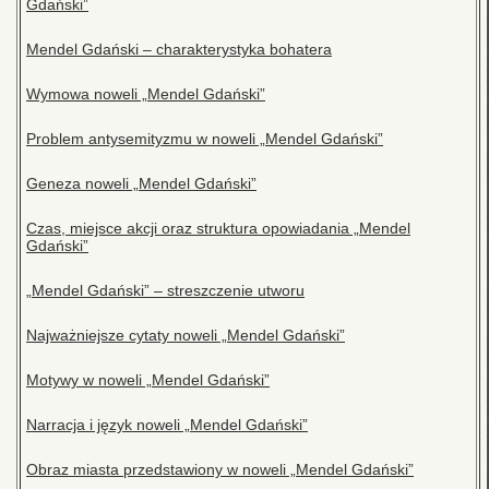
Gdański”
Mendel Gdański – charakterystyka bohatera
Wymowa noweli „Mendel Gdański”
Problem antysemityzmu w noweli „Mendel Gdański”
Geneza noweli „Mendel Gdański”
Czas, miejsce akcji oraz struktura opowiadania „Mendel
Gdański”
„Mendel Gdański” – streszczenie utworu
Najważniejsze cytaty noweli „Mendel Gdański”
Motywy w noweli „Mendel Gdański”
Narracja i język noweli „Mendel Gdański”
Obraz miasta przedstawiony w noweli „Mendel Gdański”