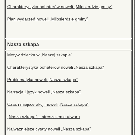
Charakterystyka bohaterów noweli „Miłosierdzie gminy”
Plan wydarzeń noweli „Miłosierdzie gminy”
Nasza szkapa
Motyw dziecka w „Naszej szkapie”
Charakterystyka bohaterów noweli „Nasza szkapa”
Problematyka noweli „Nasza szkapa”
Narracja i język noweli „Nasza szkapa”
Czas i miejsce akcji noweli „Nasza szkapa”
„Nasza szkapa” – streszczenie utworu
Najważniejsze cytaty noweli „Nasza szkapa”