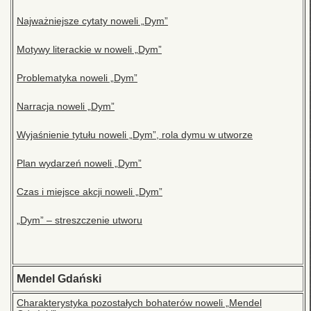
Najważniejsze cytaty noweli „Dym”
Motywy literackie w noweli „Dym”
Problematyka noweli „Dym”
Narracja noweli „Dym”
Wyjaśnienie tytułu noweli „Dym”, rola dymu w utworze
Plan wydarzeń noweli „Dym”
Czas i miejsce akcji noweli „Dym”
„Dym” – streszczenie utworu
Mendel Gdański
Charakterystyka pozostałych bohaterów noweli „Mendel