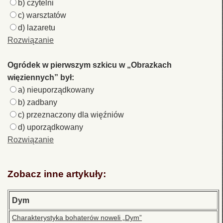
b) czytelni
c) warsztatów
d) lazaretu
Rozwiązanie
Ogródek w pierwszym szkicu w „Obrazkach
więziennych” był:
a) nieuporządkowany
b) zadbany
c) przeznaczony dla więźniów
d) uporządkowany
Rozwiązanie
Zobacz inne artykuły:
Dym
Charakterystyka bohaterów noweli „Dym”