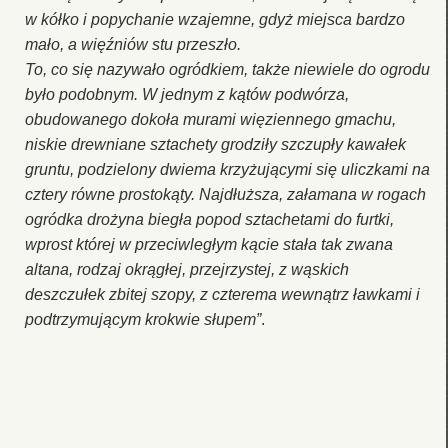
w kółko i popychanie wzajemne, gdyż miejsca bardzo
mało, a więźniów stu przeszło.
To, co się nazywało ogródkiem, także niewiele do ogrodu
było podobnym. W jednym z kątów podwórza,
obudowanego dokoła murami więziennego gmachu,
niskie drewniane sztachety grodziły szczupły kawałek
gruntu, podzielony dwiema krzyżującymi się uliczkami na
cztery równe prostokąty. Najdłuższa, załamana w rogach
ogródka drożyna biegła popod sztachetami do furtki,
wprost której w przeciwległym kącie stała tak zwana
altana, rodzaj okrągłej, przejrzystej, z wąskich
deszczułek zbitej szopy, z czterema wewnątrz ławkami i
podtrzymującym krokwie słupem”
.