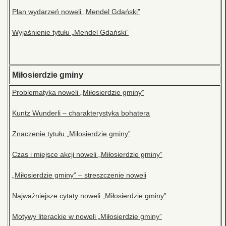
Plan wydarzeń noweli „Mendel Gdański”
Wyjaśnienie tytułu „Mendel Gdański”
Miłosierdzie gminy
Problematyka noweli „Miłosierdzie gminy”
Kuntz Wunderli – charakterystyka bohatera
Znaczenie tytułu „Miłosierdzie gminy”
Czas i miejsce akcji noweli „Miłosierdzie gminy”
„Miłosierdzie gminy” – streszczenie noweli
Najważniejsze cytaty noweli „Miłosierdzie gminy”
Motywy literackie w noweli „Miłosierdzie gminy”