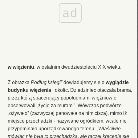
ad
w więzieniu
, w ostatnim dwudziestoleciu XIX wieku.
Z obrazka
Podług księgi”
dowiadujemy się o
wyglądzie
budynku więzienia
i okolic. Dziedziniec otaczała brama,
przez którą spacerujący popołudniami więźniowie
obserwowali „życie za murami”. Wówczas podwórze
„ożywało” (zazwyczaj panowała na nim cisza), mimo iż
miejsce przechadzki - nazywane ogródkiem, wcale nie
przypominało uporządkowanego terenu:
„Właściwie
mówiąc nie była to przechadzka, ale raczej kręcenie się