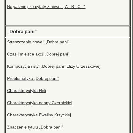
Najważniejsze cytaty z noweli „A...B...C...”
„Dobra pani”
Streszczenie noweli „Dobra pani”
Czas i miejsce akcji „Dobrej pani”
Kompozycja i styl „Dobrej pani” Elizy Orzeszkowej
Problematyka „Dobrej pani”
Charakterystyka Heli
Charakterystyka panny Czernickiej
Charakterystyka Eweliny Krzyckiej
Znaczenie tytułu „Dobra pani”