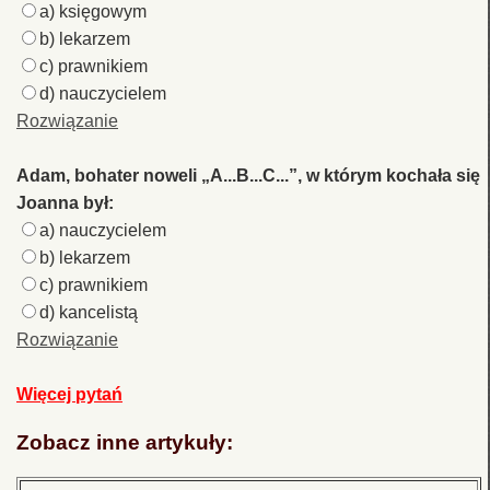
a) księgowym
b) lekarzem
c) prawnikiem
d) nauczycielem
Rozwiązanie
Adam, bohater noweli „A...B...C...”, w którym kochała się
Joanna był:
a) nauczycielem
b) lekarzem
c) prawnikiem
d) kancelistą
Rozwiązanie
Więcej pytań
Zobacz inne artykuły: