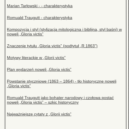
Marian Tarłowski - - charakterystyka
Romuald Traugutt - charakterystyka
Kompozycja i styl (stylizacja mitologiczna i biblijna, styl baśni) w
noweli „Gloria victis”
Znaczenie tytułu „Gloria victis” (podtytuł „R.1863”)
Motywy literackie w „Glorii victis”
Plan wydarzeń noweli „Gloria victis”
Powstanie styczniowe (1863 – 1864) - tło historyczne noweli
„Gloria victis”
Romuald Traugutt jako bohater narodowy i czołowa postać
noweli „Gloria victis” – szkic historyczny
Najważniejsze cytaty z „Glorii victis”