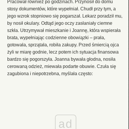
Pracował również po godzinach. Przynosił do domu
stosy dokumentów, które wypełniał. Chudł przy tym, a
jego wzrok stopniowo się pogarszał. Lekarz poradził mu,
by nosił okulary. Odtąd jego oczy zasłaniały ciemne
szkła. Utrzymywał mieszkanie i Joannę, która wspierała
brata, wypełniając codzienne obowiązki – prała,
gotowała, sprzątała, robiła zakupy. Przed śmiercią ojca
żyli w miarę godnie, lecz potem ich sytuacja finansowa
bardzo się pogorszyła. Joanna bywała głodna, nosiła
cerowaną odzież, miewała podarte obuwie. Czuła się
zagubiona i niepotrzebna, myślała często:
ad