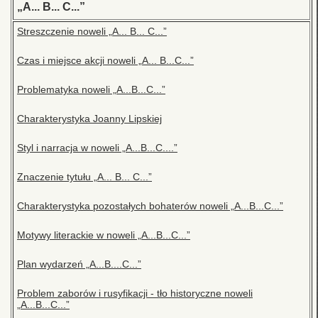
„A... B... C...”
Streszczenie noweli „A... B... C...”
Czas i miejsce akcji noweli „A... B...C...”
Problematyka noweli „A...B...C...”
Charakterystyka Joanny Lipskiej
Styl i narracja w noweli „A...B...C....”
Znaczenie tytułu „A... B... C...”
Charakterystyka pozostałych bohaterów noweli „A...B...C...”
Motywy literackie w noweli „A...B...C...”
Plan wydarzeń „A...B....C...”
Problem zaborów i rusyfikacji - tło historyczne noweli
„A...B...C...”