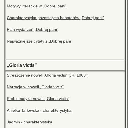
Motywy literackie w „Dobrej pani”
Charakterystyka pozostałych bohaterów „Dobrej pani”
Plan wydarzeń „Dobrej pani”
Najważniejsze cytaty z „Dobrej pani”
„Gloria victis”
Streszczenie noweli „Gloria victis” („R. 1863”)
Narracja w noweli „Gloria victis”
Problematyka noweli „Gloria victis”
Anielka Tarłowska - charakterystyka
Jagmin - charakterystyka