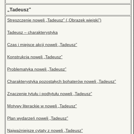
„Tadeusz”
Streszczenie noweli „Tadeusz” („Obrazek wiejski”)
Tadeusz – charakterystyka
Czas i miejsce akcji noweli „Tadeusz”
Konstrukcja noweli „Tadeusz”
Problematyka noweli „Tadeusz”
Charakterystyka pozostałych bohaterów noweli „Tadeusz”
Znaczenie tytułu i podtytułu noweli „Tadeusz”
Motywy literackie w noweli „Tadeusz”
Plan wydarzeń noweli „Tadeusz”
Najważniejsze cytaty z noweli „Tadeusz”