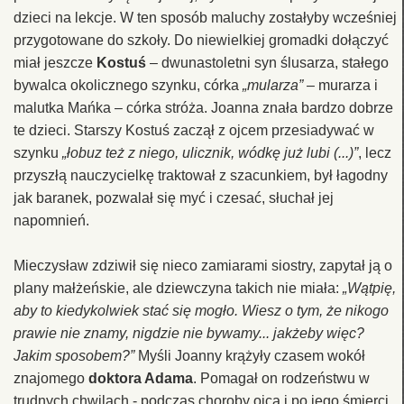
dzieci na lekcje. W ten sposób maluchy zostałyby wcześniej
przygotowane do szkoły. Do niewielkiej gromadki dołączyć
miał jeszcze
Kostuś
– dwunastoletni syn ślusarza, stałego
bywalca okolicznego szynku, córka
„mularza”
– murarza i
malutka Mańka – córka stróża. Joanna znała bardzo dobrze
te dzieci. Starszy Kostuś zaczął z ojcem przesiadywać w
szynku
„łobuz też z niego, ulicznik, wódkę już lubi (...)”
, lecz
przyszłą nauczycielkę traktował z szacunkiem, był łagodny
jak baranek, pozwalał się myć i czesać, słuchał jej
napomnień.
Mieczysław zdziwił się nieco zamiarami siostry, zapytał ją o
plany małżeńskie, ale dziewczyna takich nie miała:
„Wątpię,
aby to kiedykolwiek stać się mogło. Wiesz o tym, że nikogo
prawie nie znamy, nigdzie nie bywamy... jakżeby więc?
Jakim sposobem?”
Myśli Joanny krążyły czasem wokół
znajomego
doktora Adama
. Pomagał on rodzeństwu w
trudnych chwilach - podczas choroby ojca i po jego śmierci.