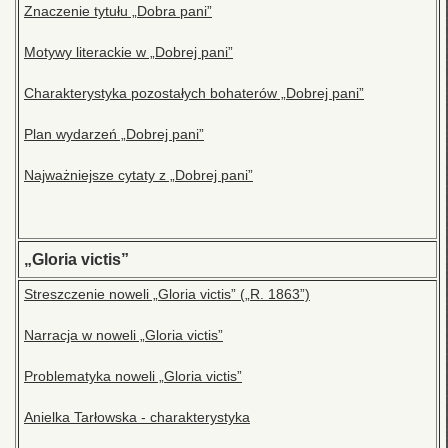
Znaczenie tytułu „Dobra pani”
Motywy literackie w „Dobrej pani”
Charakterystyka pozostałych bohaterów „Dobrej pani”
Plan wydarzeń „Dobrej pani”
Najważniejsze cytaty z „Dobrej pani”
„Gloria victis”
Streszczenie noweli „Gloria victis” („R. 1863”)
Narracja w noweli „Gloria victis”
Problematyka noweli „Gloria victis”
Anielka Tarłowska - charakterystyka