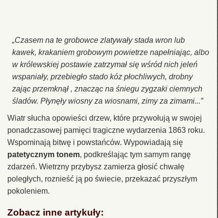
„Czasem na te grobowce zlatywały stada wron lub
kawek, krakaniem grobowym powietrze napełniając, albo
w królewskiej postawie zatrzymał się wśród nich jeleń
wspaniały, przebiegło stado kóz płochliwych, drobny
zając przemknął , znacząc na śniegu zygzaki ciemnych
śladów. Płynęły wiosny za wiosnami, zimy za zimami...”
Wiatr słucha opowieści drzew, które przywołują w swojej
ponadczasowej pamięci tragiczne wydarzenia 1863 roku.
Wspominają bitwę i powstańców. Wypowiadają się
patetycznym tonem
, podkreślając tym samym rangę
zdarzeń. Wietrzny przybysz zamierza głosić chwałę
poległych, roznieść ją po świecie, przekazać przyszłym
pokoleniem.
Zobacz inne artykuły: