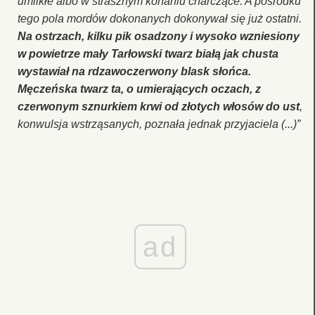
umilkłe albo w strasznym konaniu charczące. A pośrodku
tego pola mordów dokonanych dokonywał się już ostatni.
Na ostrzach, kilku pik osadzony i wysoko wzniesiony
w powietrze mały Tarłowski twarz białą jak chusta
wystawiał na rdzawoczerwony blask słońca.
Męczeńska twarz ta, o umierających oczach, z
czerwonym sznurkiem krwi od złotych włosów do ust
,
konwulsja wstrząsanych, poznała jednak przyjaciela (...)”
ad