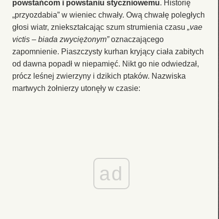
powstańcom i powstaniu styczniowemu
. Historię
„przyozdabia” w wieniec chwały. Ową chwałę poległych
głosi wiatr, zniekształcając szum strumienia czasu
„vae
victis – biada zwyciężonym”
oznaczającego
zapomnienie. Piaszczysty kurhan kryjący ciała zabitych
od dawna popadł w niepamięć. Nikt go nie odwiedzał,
prócz leśnej zwierzyny i dzikich ptaków. Nazwiska
martwych żołnierzy utonęły w czasie:
ad