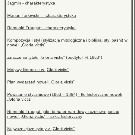
Jagmin - charakterystyka
Marian Tarłowski - - charakterystyka
Romuald Traugutt - charakterystyka
Kompozycja i styl (stylizacja mitologiczna i biblijna, styl baśni) w
noweli „Gloria victis”
Znaczenie tytułu „Gloria victis” (podtytuł „R.1863”)
Motywy literackie w „Glorii victis”
Plan wydarzeń noweli „Gloria victis”
Powstanie styczniowe (1863 – 1864) - tło historyczne noweli
„Gloria victis”
Romuald Traugutt jako bohater narodowy i czołowa postać
noweli „Gloria victis” – szkic historyczny
Najważniejsze cytaty z „Glorii victis”