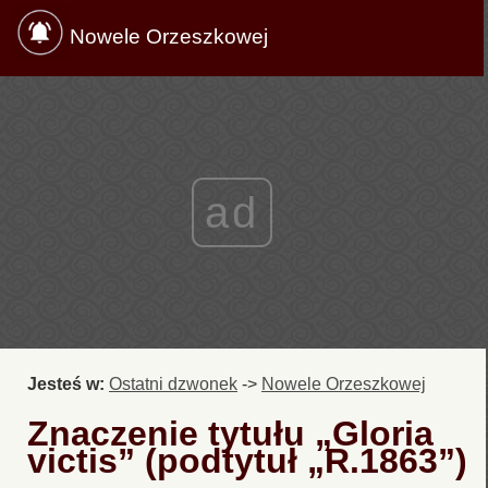
Nowele Orzeszkowej
ad
Jesteś w:
Ostatni dzwonek
->
Nowele Orzeszkowej
Znaczenie tytułu „Gloria
victis” (podtytuł „R.1863”)