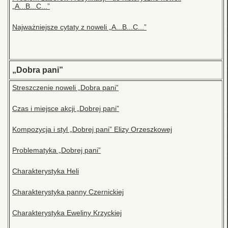
„A...B...C...”
Najważniejsze cytaty z noweli „A...B...C...”
„Dobra pani”
Streszczenie noweli „Dobra pani”
Czas i miejsce akcji „Dobrej pani”
Kompozycja i styl „Dobrej pani” Elizy Orzeszkowej
Problematyka „Dobrej pani”
Charakterystyka Heli
Charakterystyka panny Czernickiej
Charakterystyka Eweliny Krzyckiej