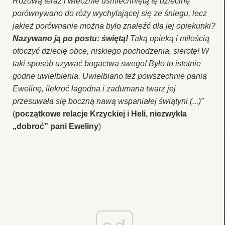
Różową teraz i wiecznie uśmiechniętą tę dziecinę
porównywano do róży wychylającej się ze śniegu, lecz
jakież porównanie można było znaleźć dla jej opiekunki?
Nazywano ją po postu: świętą!
Taką opieką i miłością
otoczyć dziecię obce, niskiego pochodzenia, sierotę! W
taki sposób używać bogactwa swego! Było to istotnie
godne uwielbienia. Uwielbiano też powszechnie panią
Ewelinę, ilekroć łagodna i zadumana twarz jej
przesuwała się boczną nawą wspaniałej świątyni (...)”
(
początkowe relacje Krzyckiej i Heli, niezwykła
„dobroć” pani Eweliny
)