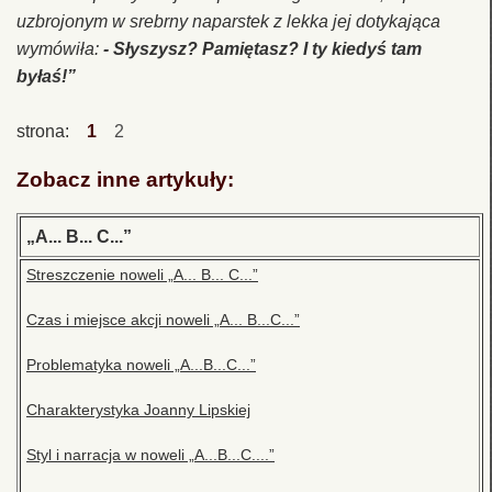
uzbrojonym w srebrny naparstek z lekka jej dotykająca
wymówiła:
- Słyszysz? Pamiętasz? I ty kiedyś tam
byłaś!”
strona:
1
2
Zobacz inne artykuły:
„A... B... C...”
Streszczenie noweli „A... B... C...”
Czas i miejsce akcji noweli „A... B...C...”
Problematyka noweli „A...B...C...”
Charakterystyka Joanny Lipskiej
Styl i narracja w noweli „A...B...C....”