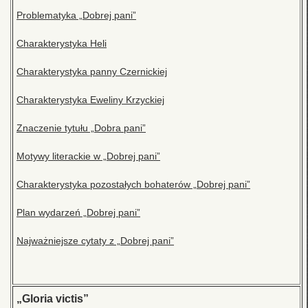
Problematyka „Dobrej pani”
Charakterystyka Heli
Charakterystyka panny Czernickiej
Charakterystyka Eweliny Krzyckiej
Znaczenie tytułu „Dobra pani”
Motywy literackie w „Dobrej pani”
Charakterystyka pozostałych bohaterów „Dobrej pani”
Plan wydarzeń „Dobrej pani”
Najważniejsze cytaty z „Dobrej pani”
„Gloria victis”