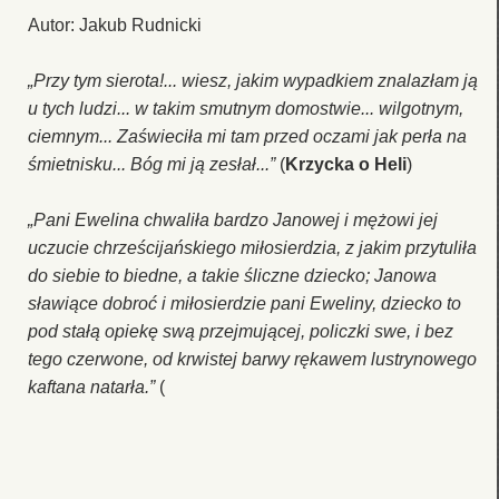
Autor: Jakub Rudnicki
„Przy tym sierota!... wiesz, jakim wypadkiem znalazłam ją
u tych ludzi... w takim smutnym domostwie... wilgotnym,
ciemnym... Zaświeciła mi tam przed oczami jak perła na
śmietnisku... Bóg mi ją zesłał...”
(
Krzycka o Heli
)
„Pani Ewelina chwaliła bardzo Janowej i mężowi jej
uczucie chrześcijańskiego miłosierdzia, z jakim przytuliła
do siebie to biedne, a takie śliczne dziecko; Janowa
sławiące dobroć i miłosierdzie pani Eweliny, dziecko to
pod stałą opiekę swą przejmującej, policzki swe, i bez
tego czerwone, od krwistej barwy rękawem lustrynowego
kaftana natarła.”
(