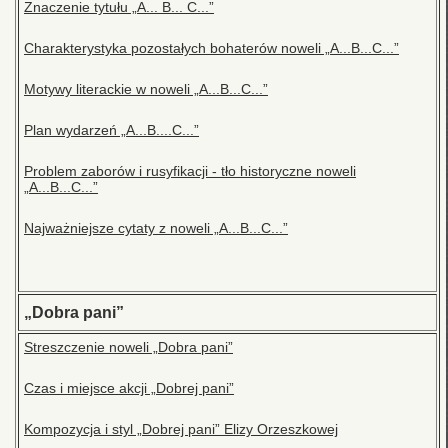
Znaczenie tytułu „A... B... C...”
Charakterystyka pozostałych bohaterów noweli „A...B...C...”
Motywy literackie w noweli „A...B...C...”
Plan wydarzeń „A...B....C...”
Problem zaborów i rusyfikacji - tło historyczne noweli
„A...B...C...”
Najważniejsze cytaty z noweli „A...B...C...”
„Dobra pani”
Streszczenie noweli „Dobra pani”
Czas i miejsce akcji „Dobrej pani”
Kompozycja i styl „Dobrej pani” Elizy Orzeszkowej