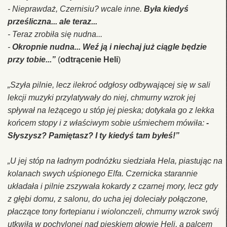
- Nieprawdaż, Czernisiu? wcale inne.
Była kiedyś
prześliczna... ale teraz...
- Teraz zrobiła się nudna...
-
Okropnie nudna... Weź ją i niechaj już ciągle będzie
przy tobie...”
(
odtrącenie Heli
)
„Szyła pilnie, lecz ilekroć odgłosy odbywającej się w sali
lekcji muzyki przylatywały do niej, chmurny wzrok jej
spływał na leżącego u stóp jej pieska; dotykała go z lekka
końcem stopy i z właściwym sobie uśmiechem mówiła:
-
Słyszysz? Pamiętasz? I ty kiedyś tam byłeś!”
„U jej stóp na ładnym podnóżku siedziała Hela, piastując na
kolanach swych uśpionego Elfa. Czernicka starannie
układała i pilnie zszywała kokardy z czarnej mory, lecz gdy
z głębi domu, z salonu, do ucha jej doleciały połączone,
płaczące tony fortepianu i wiolonczeli, chmurny wzrok swój
utkwiła w pochylonej nad pieskiem głowie Heli, a palcem