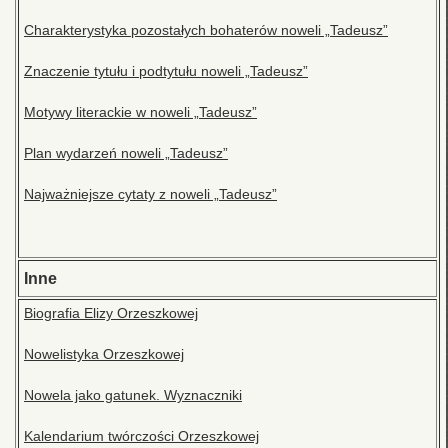
Charakterystyka pozostałych bohaterów noweli „Tadeusz”
Znaczenie tytułu i podtytułu noweli „Tadeusz”
Motywy literackie w noweli „Tadeusz”
Plan wydarzeń noweli „Tadeusz”
Najważniejsze cytaty z noweli „Tadeusz”
Inne
Biografia Elizy Orzeszkowej
Nowelistyka Orzeszkowej
Nowela jako gatunek. Wyznaczniki
Kalendarium twórczości Orzeszkowej