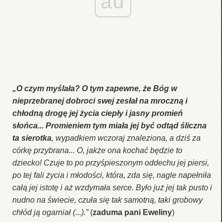
ad
„O czym myślała? O tym zapewne, że Bóg w
nieprzebranej dobroci swej zesłał na mroczną i
chłodną drogę jej życia ciepły i jasny promień
słońca... Promieniem tym miała jej być odtąd śliczna
ta sierotka
, wypadkiem wczoraj znaleziona, a dziś za
córkę przybrana... O, jakże ona kochać będzie to
dziecko! Czuje to po przyśpieszonym oddechu jej piersi,
po tej fali życia i młodości, która, zda się, nagle napełniła
całą jej istotę i aż wzdymała serce. Było już jej tak pusto i
nudno na świecie, czuła się tak samotną, taki grobowy
chłód ją ogarniał (...).”
(
zaduma pani Eweliny
)