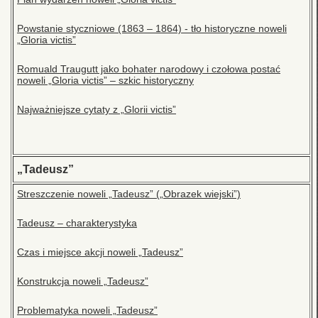
Powstanie styczniowe (1863 – 1864) - tło historyczne noweli
„Gloria victis”
Romuald Traugutt jako bohater narodowy i czołowa postać
noweli „Gloria victis” – szkic historyczny
Najważniejsze cytaty z „Glorii victis”
„Tadeusz”
Streszczenie noweli „Tadeusz” („Obrazek wiejski”)
Tadeusz – charakterystyka
Czas i miejsce akcji noweli „Tadeusz”
Konstrukcja noweli „Tadeusz”
Problematyka noweli „Tadeusz”