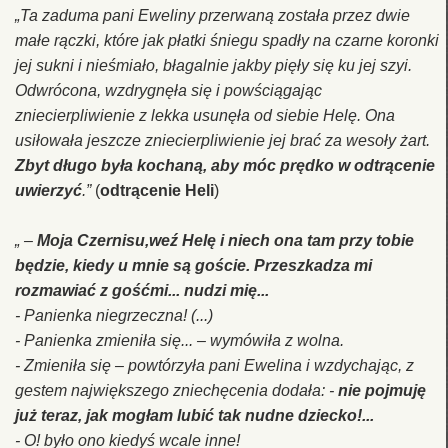
„Ta zaduma pani Eweliny przerwaną została przez dwie
małe rączki, które jak płatki śniegu spadły na czarne koronki
jej sukni i nieśmiało, błagalnie jakby pięły się ku jej szyi.
Odwrócona, wzdrygnęła się i powściągając
zniecierpliwienie z lekka usunęła od siebie Helę. Ona
usiłowała jeszcze zniecierpliwienie jej brać za wesoły żart.
Zbyt długo była kochaną, aby móc prędko w odtrącenie
uwierzyć
.”
(
odtrącenie Heli
)
„ –
Moja Czernisu,weź Helę i niech ona tam przy tobie
będzie, kiedy u mnie są goście. Przeszkadza mi
rozmawiać z gośćmi... nudzi mię...
- Panienka niegrzeczna! (...)
- Panienka zmieniła się... – wymówiła z wolna.
- Zmieniła się – powtórzyła pani Ewelina i wzdychając, z
gestem największego zniechęcenia dodała: -
nie pojmuję
już teraz, jak mogłam lubić tak nudne dziecko!...
- O! było ono kiedyś wcale inne!