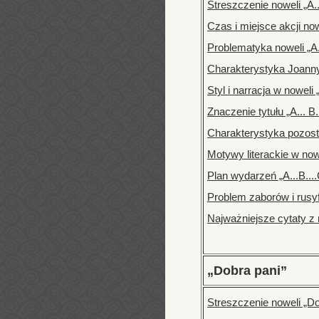
Streszczenie noweli „A...
Czas i miejsce akcji nowe
Problematyka noweli „A..
Charakterystyka Joanny
Styl i narracja w noweli „
Znaczenie tytułu „A... B..
Charakterystyka pozosta
Motywy literackie w nowel
Plan wydarzeń „A...B....C
Problem zaborów i rusyfik
Najważniejsze cytaty z n
„Dobra pani”
Streszczenie noweli „Do