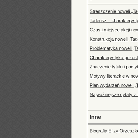
Streszczenie noweli „Ta
Tadeusz – charakteryst
Czas i miejsce akcji no
Konstrukcja noweli „Ta
Problematyka noweli „T
Charakterystyka pozost
Znaczenie tytułu i podty
Motywy literackie w now
Plan wydarzeń noweli „
Najważniejsze cytaty z 
Inne
Biografia Elizy Orzeszk