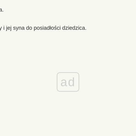
a.
 jej syna do posiadłości dziedzica.
ad