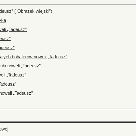
deusz” („Obrazek wiejski”)
yka
weli „Tadeusz”
deusz”
adeusz”
ałych bohaterów noweli „Tadeusz”
tułu noweli „Tadeusz”
eli „Tadeusz”
Tadeusz”
noweli „Tadeusz”
owej