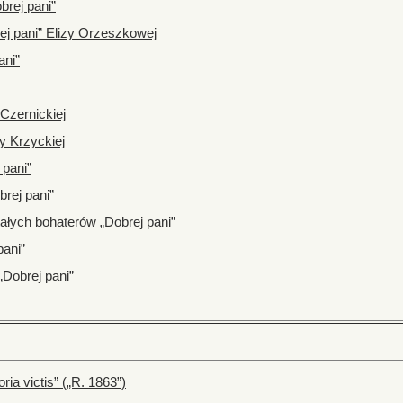
brej pani”
ej pani” Elizy Orzeszkowej
ani”
Czernickiej
y Krzyckiej
 pani”
brej pani”
ałych bohaterów „Dobrej pani”
pani”
„Dobrej pani”
ria victis” („R. 1863”)