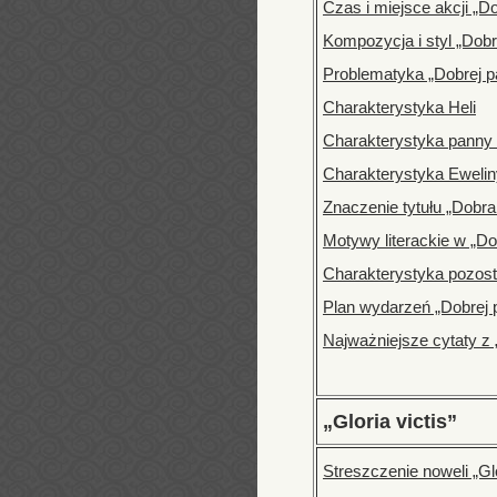
Czas i miejsce akcji „Do
Kompozycja i styl „Dobr
Problematyka „Dobrej p
Charakterystyka Heli
Charakterystyka panny 
Charakterystyka Ewelin
Znaczenie tytułu „Dobra
Motywy literackie w „Do
Charakterystyka pozost
Plan wydarzeń „Dobrej 
Najważniejsze cytaty z 
„Gloria victis”
Streszczenie noweli „Glo