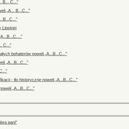
 B... C...”
li „A... B...C...”
.B...C...”
 Lipskiej
A...B...C....”
. C...”
łych bohaterów noweli „A...B...C...”
i „A...B...C...”
...”
acji - tło historyczne noweli „A...B...C...”
oweli „A...B...C...”
bra pani”