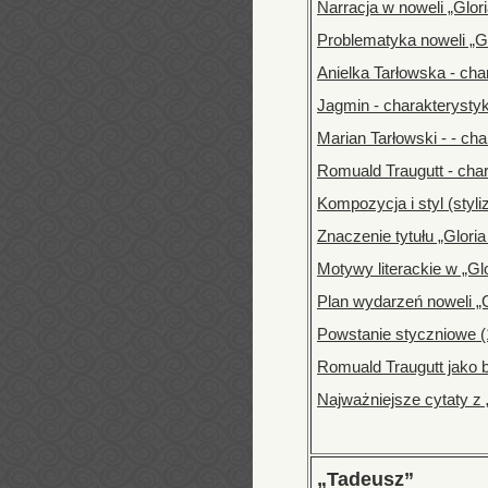
Narracja w noweli „Gloria
Problematyka noweli „Glo
Anielka Tarłowska - cha
Jagmin - charakterysty
Marian Tarłowski - - ch
Romuald Traugutt - cha
Kompozycja i styl (styliz
Znaczenie tytułu „Gloria 
Motywy literackie w „Glor
Plan wydarzeń noweli „Gl
Powstanie styczniowe (18
Romuald Traugutt jako b
Najważniejsze cytaty z „G
„Tadeusz”