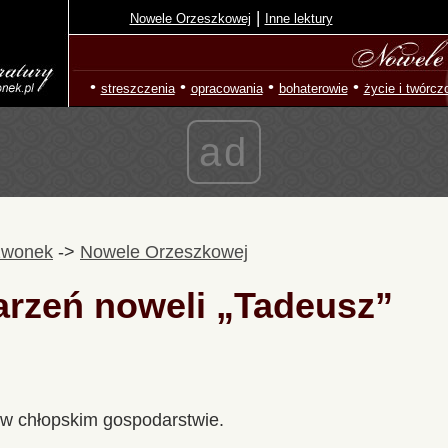
|
Nowele Orzeszkowej
Inne lektury
•
•
•
•
streszczenia
opracowania
bohaterowie
życie i twórcz
ad
zwonek
->
Nowele Orzeszkowej
arzeń noweli „Tadeusz”
 w chłopskim gospodarstwie.