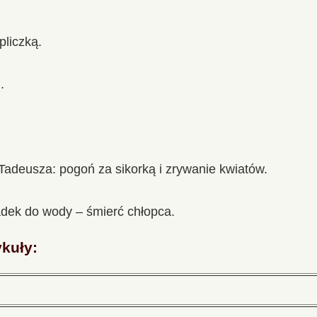
pliczką.
.
adeusza: pogoń za sikorką i zrywanie kwiatów.
adek do wody – śmierć chłopca.
ykuły: