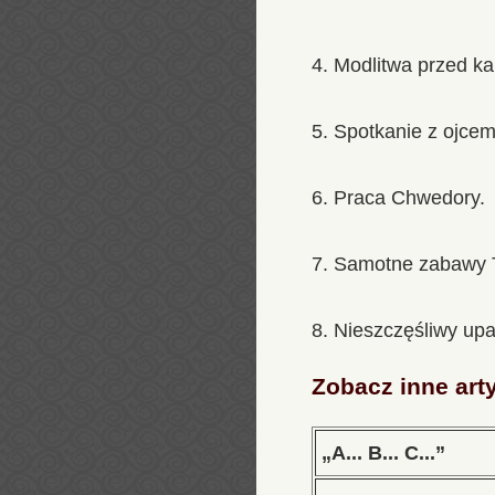
4. Modlitwa przed ka
5. Spotkanie z ojcem
6. Praca Chwedory.
7. Samotne zabawy T
8. Nieszczęśliwy up
Zobacz inne art
„A... B... C...”