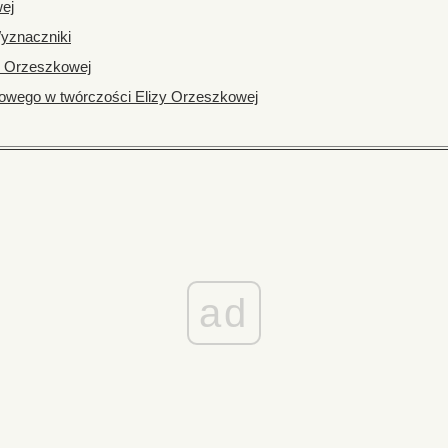
ej
yznaczniki
i Orzeszkowej
iowego w twórczości Elizy Orzeszkowej
ad