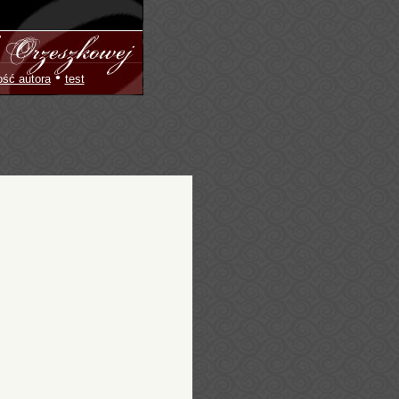
•
ość autora
test