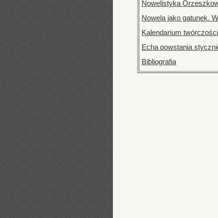
Nowelistyka Orzeszkow
Nowela jako gatunek. W
Kalendarium twórczośc
Echa powstania styczn
Bibliografia