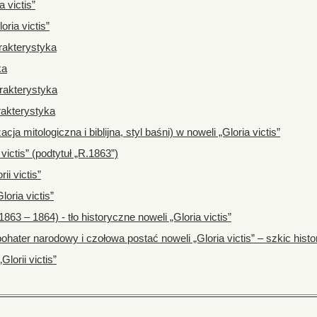
 victis”
ria victis”
rakterystyka
ka
arakterystyka
rakterystyka
acja mitologiczna i biblijna, styl baśni) w noweli „Gloria victis”
victis” (podtytuł „R.1863”)
ii victis”
oria victis”
63 – 1864) - tło historyczne noweli „Gloria victis”
ohater narodowy i czołowa postać noweli „Gloria victis” – szkic hist
lorii victis”