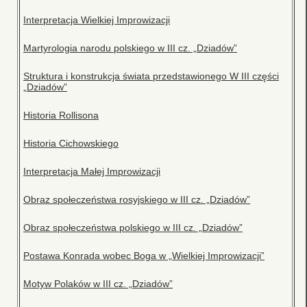
Interpretacja Wielkiej Improwizacji
Martyrologia narodu polskiego w III cz. „Dziadów”
Struktura i konstrukcja świata przedstawionego W III części
„Dziadów”
Historia Rollisona
Historia Cichowskiego
Interpretacja Małej Improwizacji
Obraz społeczeństwa rosyjskiego w III cz. „Dziadów”
Obraz społeczeństwa polskiego w III cz. „Dziadów”
Postawa Konrada wobec Boga w „Wielkiej Improwizacji”
Motyw Polaków w III cz. „Dziadów”