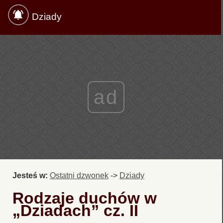
Dziady
ad
Jesteś w:
Ostatni dzwonek
->
Dziady
Rodzaje duchów w
„Dziadach” cz. II