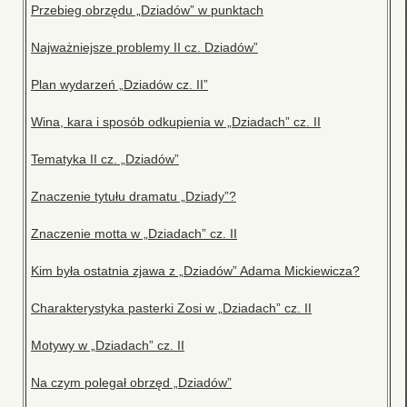
Przebieg obrzędu „Dziadów” w punktach
Najważniejsze problemy II cz. Dziadów”
Plan wydarzeń „Dziadów cz. II”
Wina, kara i sposób odkupienia w „Dziadach” cz. II
Tematyka II cz. „Dziadów”
Znaczenie tytułu dramatu „Dziady”?
Znaczenie motta w „Dziadach” cz. II
Kim była ostatnia zjawa z „Dziadów” Adama Mickiewicza?
Charakterystyka pasterki Zosi w „Dziadach” cz. II
Motywy w „Dziadach” cz. II
Na czym polegał obrzęd „Dziadów”