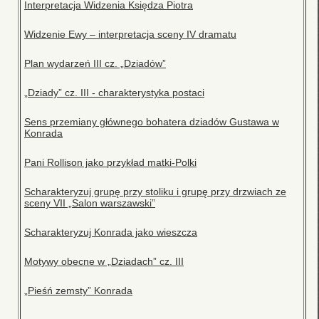
Interpretacja Widzenia Księdza Piotra
Widzenie Ewy – interpretacja sceny IV dramatu
Plan wydarzeń III cz. „Dziadów”
„Dziady” cz. III - charakterystyka postaci
Sens przemiany głównego bohatera dziadów Gustawa w
Konrada
Pani Rollison jako przykład matki-Polki
Scharakteryzuj grupę przy stoliku i grupę przy drzwiach ze
sceny VII „Salon warszawski”
Scharakteryzuj Konrada jako wieszcza
Motywy obecne w „Dziadach” cz. III
„Pieśń zemsty” Konrada