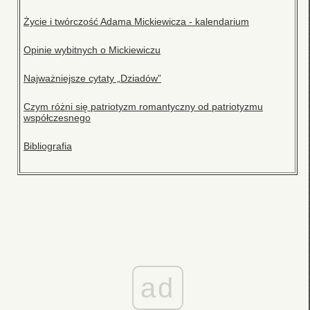
Życie i twórczość Adama Mickiewicza - kalendarium
Opinie wybitnych o Mickiewiczu
Najważniejsze cytaty „Dziadów”
Czym różni się patriotyzm romantyczny od patriotyzmu
współczesnego
Bibliografia
ad