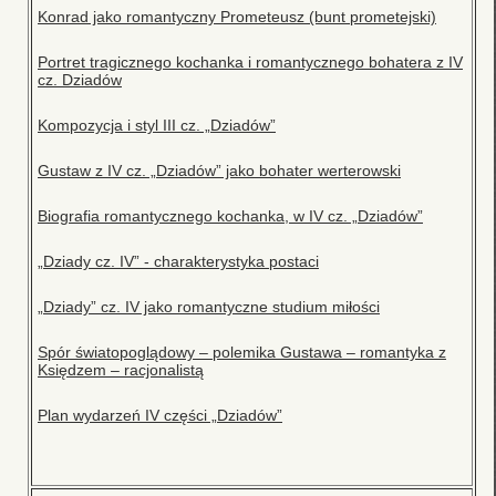
Konrad jako romantyczny Prometeusz (bunt prometejski)
Portret tragicznego kochanka i romantycznego bohatera z IV
cz. Dziadów
Kompozycja i styl III cz. „Dziadów”
Gustaw z IV cz. „Dziadów” jako bohater werterowski
Biografia romantycznego kochanka, w IV cz. „Dziadów”
„Dziady cz. IV” - charakterystyka postaci
„Dziady” cz. IV jako romantyczne studium miłości
Spór światopoglądowy – polemika Gustawa – romantyka z
Księdzem – racjonalistą
Plan wydarzeń IV części „Dziadów”