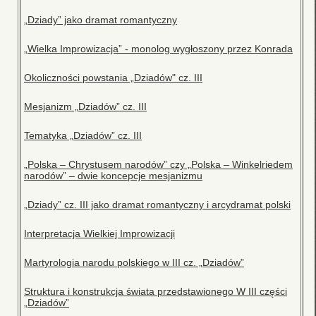
„Dziady” jako dramat romantyczny
„Wielka Improwizacja” - monolog wygłoszony przez Konrada
Okoliczności powstania „Dziadów" cz. III
Mesjanizm „Dziadów” cz. III
Tematyka „Dziadów” cz. III
„Polska – Chrystusem narodów” czy „Polska – Winkelriedem
narodów” – dwie koncepcje mesjanizmu
„Dziady” cz. III jako dramat romantyczny i arcydramat polski
Interpretacja Wielkiej Improwizacji
Martyrologia narodu polskiego w III cz. „Dziadów”
Struktura i konstrukcja świata przedstawionego W III części
„Dziadów”