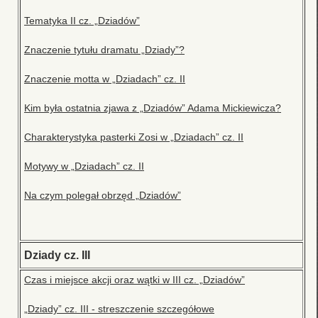
Tematyka II cz. „Dziadów”
Znaczenie tytułu dramatu „Dziady”?
Znaczenie motta w „Dziadach” cz. II
Kim była ostatnia zjawa z „Dziadów” Adama Mickiewicza?
Charakterystyka pasterki Zosi w „Dziadach” cz. II
Motywy w „Dziadach” cz. II
Na czym polegał obrzęd „Dziadów”
Dziady cz. III
Czas i miejsce akcji oraz wątki w III cz. „Dziadów”
„Dziady” cz. III - streszczenie szczegółowe