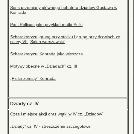
Sens przemiany głównego bohatera dziadów Gustawa w
Konrada
Pani Rollison jako przykład matki-Polki
Scharakteryzuj grupę przy stoliku i grupę przy drzwiach ze
sceny VII „Salon warszawski”
Scharakteryzuj Konrada jako wieszcza
Motywy obecne w „Dziadach” cz. III
„Pieśń zemsty” Konrada
Dziady cz. IV
Czas i miejsce akcji oraz wątki w IV cz. „Dziadów”
„Dziady” cz. IV - streszczenie szczegółowe