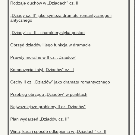
Rodzaje duchów w „Dziadach” cz. II
„Dziady cz. II” jako synteza dramatu romantycznego i
antycznego
„Dziady” cz. II - charakterystyka postaci
Obrzęd dziadów i jego funkcja w dramacie
Prawdy moralne w II cz. „Dziadów”
Kompozycja i styl „Dziadów” cz. II
Cechy II cz. „Dziadów” jako dramatu romantycznego
Przebieg obrzędu „Dziadów” w punktach
Najważniejsze problemy II cz. Dziadów”
Plan wydarzeń „Dziadów cz. II”
Wina, kara i sposób odkupienia w „Dziadach” cz. II