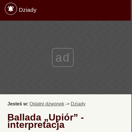
Dziady
ad
Jesteś w:
Ostatni dzwonek
->
Dziady
Ballada „Upiór” -
interpretacja