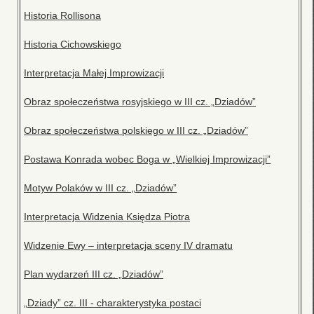
Historia Rollisona
Historia Cichowskiego
Interpretacja Małej Improwizacji
Obraz społeczeństwa rosyjskiego w III cz. „Dziadów”
Obraz społeczeństwa polskiego w III cz. „Dziadów”
Postawa Konrada wobec Boga w „Wielkiej Improwizacji”
Motyw Polaków w III cz. „Dziadów”
Interpretacja Widzenia Księdza Piotra
Widzenie Ewy – interpretacja sceny IV dramatu
Plan wydarzeń III cz. „Dziadów”
„Dziady” cz. III - charakterystyka postaci