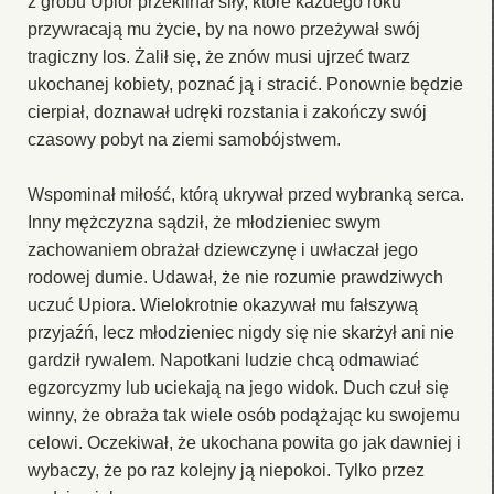
z grobu Upiór przeklinał siły, które każdego roku
przywracają mu życie, by na nowo przeżywał swój
tragiczny los. Żalił się, że znów musi ujrzeć twarz
ukochanej kobiety, poznać ją i stracić. Ponownie będzie
cierpiał, doznawał udręki rozstania i zakończy swój
czasowy pobyt na ziemi samobójstwem.
Wspominał miłość, którą ukrywał przed wybranką serca.
Inny mężczyzna sądził, że młodzieniec swym
zachowaniem obrażał dziewczynę i uwłaczał jego
rodowej dumie. Udawał, że nie rozumie prawdziwych
uczuć Upiora. Wielokrotnie okazywał mu fałszywą
przyjaźń, lecz młodzieniec nigdy się nie skarżył ani nie
gardził rywalem. Napotkani ludzie chcą odmawiać
egzorcyzmy lub uciekają na jego widok. Duch czuł się
winny, że obraża tak wiele osób podążając ku swojemu
celowi. Oczekiwał, że ukochana powita go jak dawniej i
wybaczy, że po raz kolejny ją niepokoi. Tylko przez