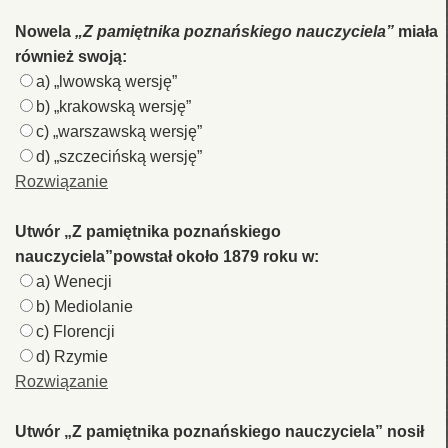
Nowela
„Z pamiętnika poznańskiego nauczyciela”
miała
również swoją:
a) „lwowską wersję”
b) „krakowską wersję”
c) „warszawską wersję”
d) „szczecińską wersję”
Rozwiązanie
Utwór „Z pamiętnika poznańskiego
nauczyciela”powstał około 1879 roku w:
a) Wenecji
b) Mediolanie
c) Florencji
d) Rzymie
Rozwiązanie
Utwór „Z pamiętnika poznańskiego nauczyciela” nosił