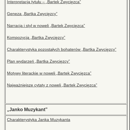
Interpretacja tytułu – „Bartek Zwycięzca”
Geneza „Bartka Zwycięzcy”
Narracja i styl w noweli „Bartek Zwycięzca”
Kompozycja „Bartka Zwycięzcy”
Charakterystyka pozostałych bohaterów „Bartka Zwycięzcy”
Plan wydarzeń „Bartka Zwycięzcy”
Motywy literackie w noweli „Bartek Zwycięzca”
Najważniejsze cytaty z noweli „Bartek Zwycięzca”
„Janko Muzykant”
Charakterystyka Janka Muzykanta