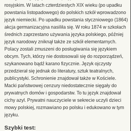
rosyjskim. W latach czterdziestych XIX wieku (po upadku
powstania listopadowego) do polskich szkół wprowadzono
język niemiecki. Po upadku powstania styczniowego (1864)
akcja germanizacyjna nasiliła się. W roku 1874 w szkołach
średnich zaprzestano używania języka polskiego, później
język narodowy zniknął także ze szkół elementarnych.
Polacy zostali zmuszeni do posługiwania się językiem
obcym. Tych, którzy nie dostosowali się do rozporządzeń,
szykanowano bądź karano fizycznie. Język ojczysty
przedzierał się jednak do literatury, sztuk teatralnych,
publicystyki. Schronienie znajdował także w Kościele.
Macki państwowej cenzury niedostatecznie sięgały do
prywatnych domów i gospodarstw. To tu język znajdował
cichy azyl. Prywatni nauczyciele w sekrecie uczyli dzieci
mowy polskiej, rozmawiano po polsku i edukowano w tym
języku.
Szybki test: