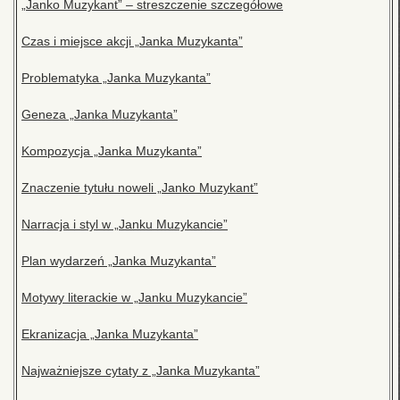
„Janko Muzykant” – streszczenie szczegółowe
Czas i miejsce akcji „Janka Muzykanta”
Problematyka „Janka Muzykanta”
Geneza „Janka Muzykanta”
Kompozycja „Janka Muzykanta”
Znaczenie tytułu noweli „Janko Muzykant”
Narracja i styl w „Janku Muzykancie”
Plan wydarzeń „Janka Muzykanta”
Motywy literackie w „Janku Muzykancie”
Ekranizacja „Janka Muzykanta”
Najważniejsze cytaty z „Janka Muzykanta”