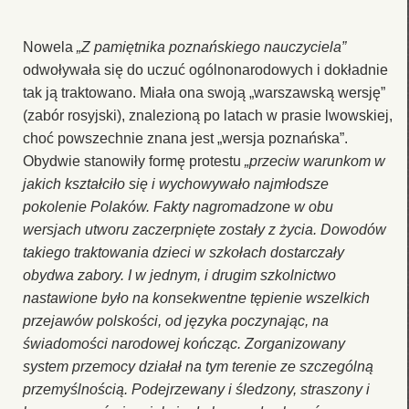
Nowela
„Z pamiętnika poznańskiego nauczyciela”
odwoływała się do uczuć ogólnonarodowych i dokładnie
tak ją traktowano. Miała ona swoją „warszawską wersję”
(zabór rosyjski), znalezioną po latach w prasie lwowskiej,
choć powszechnie znana jest „wersja poznańska”.
Obydwie stanowiły formę protestu
„przeciw warunkom w
jakich kształciło się i wychowywało najmłodsze
pokolenie Polaków. Fakty nagromadzone w obu
wersjach utworu zaczerpnięte zostały z życia. Dowodów
takiego traktowania dzieci w szkołach dostarczały
obydwa zabory. I w jednym, i drugim szkolnictwo
nastawione było na konsekwentne tępienie wszelkich
przejawów polskości, od języka poczynając, na
świadomości narodowej kończąc. Zorganizowany
system przemocy działał na tym terenie ze szczególną
przemyślnością. Podejrzewany i śledzony, straszony i