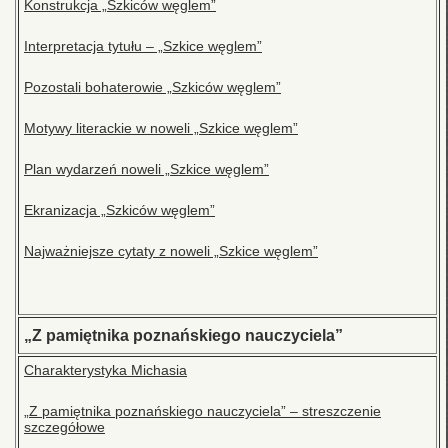
Konstrukcja „Szkiców węglem”
Interpretacja tytułu – „Szkice węglem”
Pozostali bohaterowie „Szkiców węglem”
Motywy literackie w noweli „Szkice węglem”
Plan wydarzeń noweli „Szkice węglem”
Ekranizacja „Szkiców węglem”
Najważniejsze cytaty z noweli „Szkice węglem”
„Z pamiętnika poznańskiego nauczyciela”
Charakterystyka Michasia
„Z pamiętnika poznańskiego nauczyciela” – streszczenie
szczegółowe