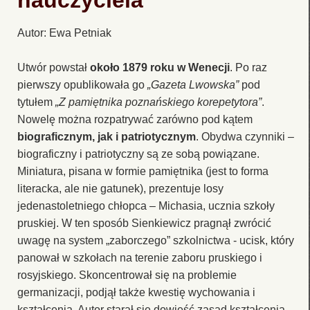
nauczyciela”
Autor: Ewa Petniak
Utwór powstał
około 1879 roku w Wenecji
. Po raz
pierwszy opublikowała go
„Gazeta Lwowska”
pod
tytułem
„Z pamiętnika poznańskiego korepetytora”
.
Nowelę można rozpatrywać zarówno pod kątem
biograficznym, jak i patriotycznym
. Obydwa czynniki –
biograficzny i patriotyczny są ze sobą powiązane.
Miniatura, pisana w formie pamiętnika (jest to forma
literacka, ale nie gatunek), prezentuje losy
jedenastoletniego chłopca – Michasia, ucznia szkoły
pruskiej. W ten sposób Sienkiewicz pragnął zwrócić
uwagę na system „zaborczego” szkolnictwa - ucisk, który
panował w szkołach na terenie zaboru pruskiego i
rosyjskiego. Skoncentrował się na problemie
germanizacji, podjął także kwestię wychowania i
kształcenia. Autor starał się dowieść zasad kształcenia,