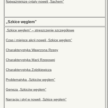
Najważniejsze cytaty noweli „Sachem”
„Szkice węglem”
„Szkice węglem” – streszczenie szczegółowe
Czas i miejsce akcji noweli „Szkice węglem”
Charakterystyka Wawrzona Rzepy
Charakterystyka Marii Rzepowej
Charakterystyka Zołzikiewicza
Problematyka „Szkiców węglem”
Geneza „Szkiców węglem”
Narracja i styl w noweli „Szkice węglem”