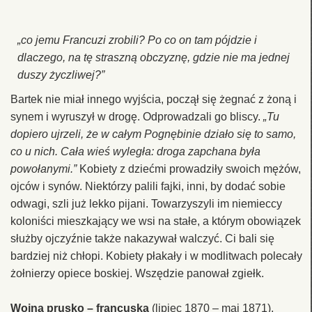
„co jemu Francuzi zrobili? Po co on tam pójdzie i
dlaczego, na tę straszną obczyznę, gdzie nie ma jednej
duszy życzliwej?”
Bartek nie miał innego wyjścia, począł się żegnać z żoną i
synem i wyruszył w drogę. Odprowadzali go bliscy.
„Tu
dopiero ujrzeli, że w całym Pognębinie działo się to samo,
co u nich. Cała wieś wyległa: droga zapchana była
powołanymi.”
Kobiety z dziećmi prowadziły swoich mężów,
ojców i synów. Niektórzy palili fajki, inni, by dodać sobie
odwagi, szli już lekko pijani. Towarzyszyli im niemieccy
koloniści mieszkający we wsi na stałe, a którym obowiązek
służby ojczyźnie także nakazywał walczyć. Ci bali się
bardziej niż chłopi. Kobiety płakały i w modlitwach polecały
żołnierzy opiece boskiej. Wszędzie panował zgiełk.
Wojna prusko – francuska
(lipiec 1870 – maj 1871),