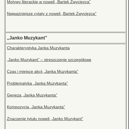
Motywy literackie w noweli „Bartek Zwycięzca”
Najważniejsze cytaty z noweli „Bartek Zwycięzca”
„Janko Muzykant”
Charakterystyka Janka Muzykanta
„Janko Muzykant” – streszczenie szczegółowe
Czas i miejsce akcji „Janka Muzykanta”
Problematyka „Janka Muzykanta”
Geneza „Janka Muzykanta”
Kompozycja „Janka Muzykanta”
Znaczenie tytułu noweli „Janko Muzykant”