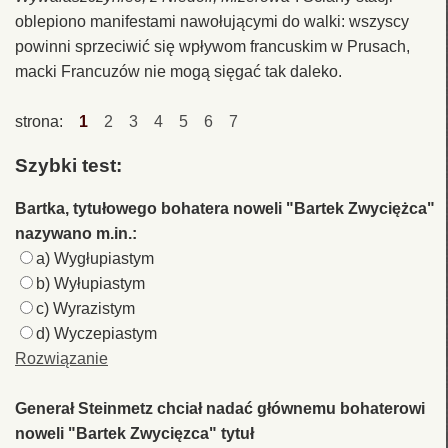
oblepiono manifestami nawołującymi do walki: wszyscy
powinni sprzeciwić się wpływom francuskim w Prusach,
macki Francuzów nie mogą sięgać tak daleko.
strona:
1
2
3
4
5
6
7
Szybki test:
Bartka, tytułowego bohatera noweli "Bartek Zwyciężca"
nazywano m.in.:
a) Wygłupiastym
b) Wyłupiastym
c) Wyrazistym
d) Wyczepiastym
Rozwiązanie
Generał Steinmetz chciał nadać głównemu bohaterowi
noweli "Bartek Zwycięzca" tytuł