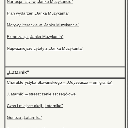
Narracja i styl w „Janku Muzykancie”
Plan wydarzeń „Janka Muzykanta”
Motywy literackie w „Janku Muzykancie”
Ekranizacja „Janka Muzykanta”
Najważniejsze cytaty z „Janka Muzykanta”
„Latarnik”
Charakterystyka Skawińskiego – „Odyseusza – emigranta”
„Latarnik” – streszczenie szczegółowe
Czas i miejsce akcji „Latarnika”
Geneza „Latarnika”