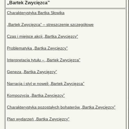
„Bartek Zwycięzca”
Charakterystyka Bartka Słowika
„Bartek Zwycięzca” – streszczenie szczegółowe
Czas i miejsce akcji „Bartka Zwycięzcy”
Problematyka „Bartka Zwycięzcy”
Interpretacja tytułu – „Bartek Zwycięzca”
Geneza „Bartka Zwycięzcy”
Narracja i styl w noweli „Bartek Zwycięzca”
Kompozycja „Bartka Zwycięzcy”
Charakterystyka pozostałych bohaterów „Bartka Zwycięzcy”
Plan wydarzeń „Bartka Zwycięzcy”