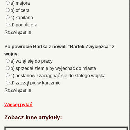
a) majora
b) oficera
c) kapitana
d) podoficera
Rozwiązanie
Po powrocie Bartka z noweli "Bartek Zwycięzca" z
wojny:
a) wziął się do pracy
b) sprzedał ziemię by wyjechać do miasta
c) postanowił zaciągnąć się do stałego wojska
d) zaczął pić w karczmie
Rozwiązanie
Więcej pytań
Zobacz inne artykuły: