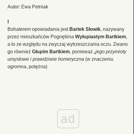
Autor: Ewa Petniak
I
Bohaterem opowiadania jest
Bartek Słowik
, nazywany
przez mieszkańców Pognębina
Wyłupiastym Bartkiem
,
a to ze względu na zwyczaj wytrzeszczania oczu. Zwano
go również
Głupim Bartkiem
, ponieważ
„jego przymioty
umysłowe i prawdziwie homeryczna
(w znaczeniu
ogromna, potężna)
ad