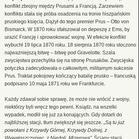
konflikt zbrojny między Prusami a Francją. Zarzewiem
konfliktu stała się próba osadzenia na tronie hiszpańskim
pruskiego księcia. Dążył do tego premier Prus – Otto von
Bismarck. W 1870 roku sfałszował on depeszę z Ems, by
urazić Francję i sprowokować wojnę. W efekcie konflikt
wybuchł 19 lipca 1870 roku. 18 sierpnia 1870 roku stoczono
najważniejszą bitwę – bitwę pod Gravelotte. Szala
zwycięstwa przechyliła się na stronę Prusaków. Zwycięska
potyczka zadecydowała o całkowitym, militarnym sukcesie
Prus. Traktat pokojowy kończący batalię prusko – francuską
podpisano 10 maja 1871 roku we Frankfurcie.
Każdy zdawał sobie sprawę, że może nie wrócić z wojny,
niektórzy byli wręcz tego pewni. Ksiądz, na wszelki
wypadek, modlił się już za konających. Gdy dotarli do
najbliższej stacji, tłum zwiększył się jeszcze.
„Są tu już
powołani z Krzywdy Górnej, Krzywdy Dolnej, z
Wywałaszczyniec, z Niedoli, Mizerowa”
. Ściany stacji