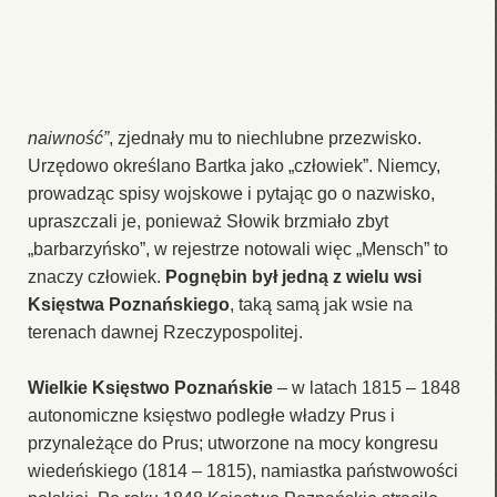
naiwność”
, zjednały mu to niechlubne przezwisko.
Urzędowo określano Bartka jako „człowiek”. Niemcy,
prowadząc spisy wojskowe i pytając go o nazwisko,
upraszczali je, ponieważ Słowik brzmiało zbyt
„barbarzyńsko”, w rejestrze notowali więc „Mensch” to
znaczy człowiek.
Pognębin był jedną z wielu wsi
Księstwa Poznańskiego
, taką samą jak wsie na
terenach dawnej Rzeczypospolitej.
Wielkie Księstwo Poznańskie
– w latach 1815 – 1848
autonomiczne księstwo podległe władzy Prus i
przynależące do Prus; utworzone na mocy kongresu
wiedeńskiego (1814 – 1815), namiastka państwowości