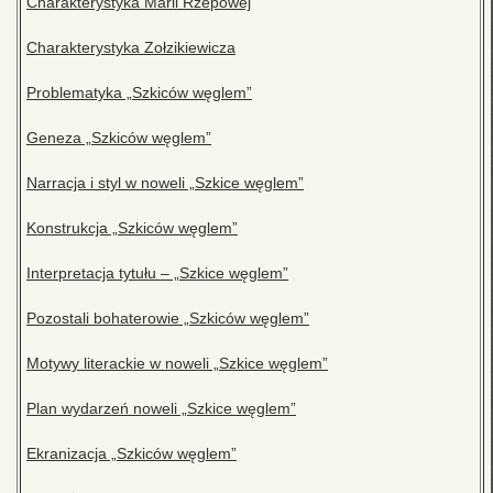
Charakterystyka Marii Rzepowej
Charakterystyka Zołzikiewicza
Problematyka „Szkiców węglem”
Geneza „Szkiców węglem”
Narracja i styl w noweli „Szkice węglem”
Konstrukcja „Szkiców węglem”
Interpretacja tytułu – „Szkice węglem”
Pozostali bohaterowie „Szkiców węglem”
Motywy literackie w noweli „Szkice węglem”
Plan wydarzeń noweli „Szkice węglem”
Ekranizacja „Szkiców węglem”