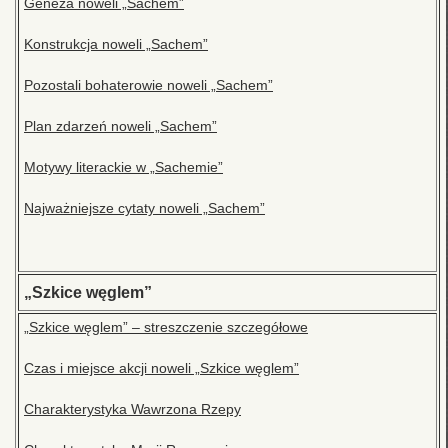
Geneza noweli „Sachem”
Konstrukcja noweli „Sachem”
Pozostali bohaterowie noweli „Sachem”
Plan zdarzeń noweli „Sachem”
Motywy literackie w „Sachemie”
Najważniejsze cytaty noweli „Sachem”
„Szkice węglem”
„Szkice węglem” – streszczenie szczegółowe
Czas i miejsce akcji noweli „Szkice węglem”
Charakterystyka Wawrzona Rzepy