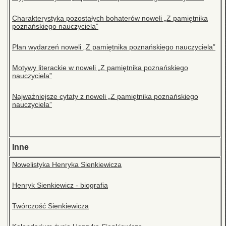
Charakterystyka pozostałych bohaterów noweli „Z pamiętnika
poznańskiego nauczyciela”
Plan wydarzeń noweli „Z pamiętnika poznańskiego nauczyciela”
Motywy literackie w noweli „Z pamiętnika poznańskiego
nauczyciela”
Najważniejsze cytaty z noweli „Z pamiętnika poznańskiego
nauczyciela”
Inne
Nowelistyka Henryka Sienkiewicza
Henryk Sienkiewicz - biografia
Twórczość Sienkiewicza