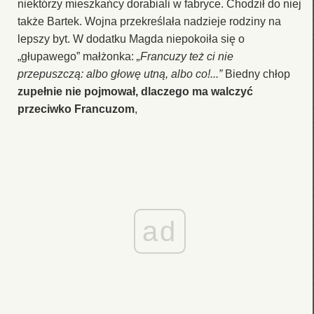
niektórzy mieszkańcy dorabiali w fabryce. Chodził do niej
także Bartek. Wojna przekreślała nadzieje rodziny na
lepszy byt. W dodatku Magda niepokoiła się o
„głupawego” małżonka:
„Francuzy też ci nie
przepuszczą: albo głowę utną, albo co!...”
Biedny chłop
zupełnie nie pojmował, dlaczego ma walczyć
przeciwko Francuzom
,
ad