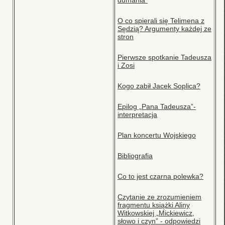
dumania”
O co spierali się Telimena z
Sędzią? Argumenty każdej ze
stron
Pierwsze spotkanie Tadeusza
i Zosi
Kogo zabił Jacek Soplica?
Epilog „Pana Tadeusza”-
interpretacja
Plan koncertu Wojskiego
Bibliografia
Co to jest czarna polewka?
Czytanie ze zrozumieniem
fragmentu książki Aliny
Witkowskiej „Mickiewicz,
słowo i czyn” - odpowiedzi