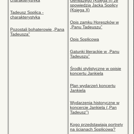
charakterystyka
Gerwazego (Księga II) ze
spowiedzią Jacka Soplicy
(Księga X)
Tadeusz Soplica -
charakterystyka
Opis zamku Horeszków w
„Panu Tadeuszu”
Pozostali bohaterowie „Pana
Tadeusza”
Opis Soplicowa
Gatunki literackie w „Panu
Tadeuszu”
Środki stylistyczne w opisie
koncertu Jankiela
Plan wydarzeń koncertu
Jankiela
Wydarzenia historyczne w
koncercie Jankiela („Pan
Tadeusz”)
Kogo przedstawiają portrety
na ścianach Soplicowa?