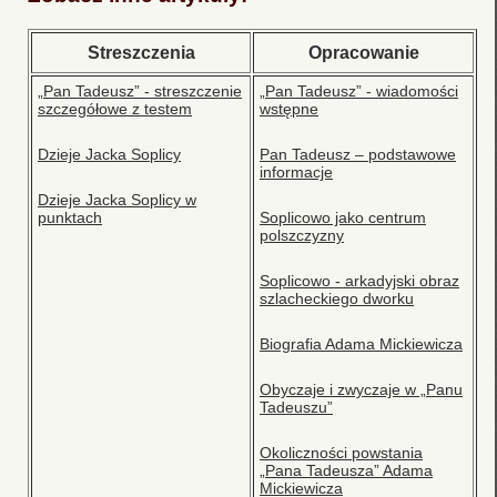
Streszczenia
Opracowanie
„Pan Tadeusz” - streszczenie
„Pan Tadeusz” - wiadomości
szczegółowe z testem
wstępne
Dzieje Jacka Soplicy
Pan Tadeusz – podstawowe
informacje
Dzieje Jacka Soplicy w
punktach
Soplicowo jako centrum
polszczyzny
Soplicowo - arkadyjski obraz
szlacheckiego dworku
Biografia Adama Mickiewicza
Obyczaje i zwyczaje w „Panu
Tadeuszu”
Okoliczności powstania
„Pana Tadeusza” Adama
Mickiewicza