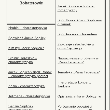
Bohaterowie
Jacek Soplica – bohater
romantyczny
Spór Horeszków z Soplicami
o zamek
Hrabia – charakterystyka
Spór Asesora z Rejentem
Spowiedź Jacka Soplicy
Zwyczaje szlacheckie w
Kim był Jacek Soplica?
domu Sędziego
Stolnik Horeszko –
Najważniejsze problemy w
charakterystyka
„Panu Tadeuszu”
Jacek Soplica/ksiądz Robak
Tematyka „Pana Tadeusza”
– charakterystyka postaci
Interpretacja koncertu
Zosia - charakterystyka
Jankiela
Telimena - charakterystyka
Opis zaścianka w Dobrzyniu
Sędzia Soplica -
Porównanie opowieści