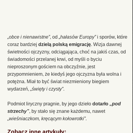
„obce i nienawistne”
, od
„hałasów Europy”
i sporów, które
coraz bardziej
dzielą polską emigrację
. Wizja dawnej
świetności ojczyzny, odciągająca, choć na jakiś czas, od
świadomości przelanej krwi, od myśli o byciu
nieproszonym gościem na obczyźnie, jest
przypomnieniem, że kiedyś jego ojczyzna była wolna i
potężna. Miał to być świat niezmieniony biegiem
wydarzeń,
„święty i czysty”
.
Podmiot liryczny pragnie, by jego dzieło
dotarło
„pod
strzechy”
, by stało się znane każdemu, nawet
„wieśniaczkom, kręcącym kołowrotki”
.
Zobacz inne artykuły: