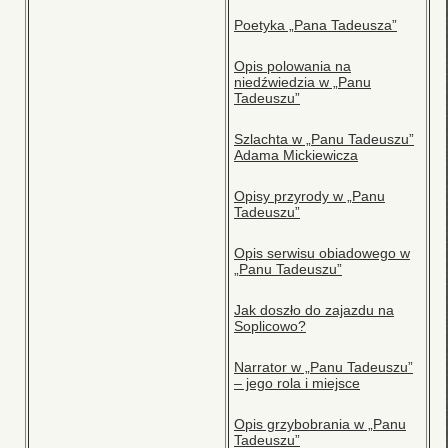
Poetyka „Pana Tadeusza”
Opis polowania na
niedźwiedzia w „Panu
Tadeuszu”
Szlachta w „Panu Tadeuszu”
Adama Mickiewicza
Opisy przyrody w „Panu
Tadeuszu”
Opis serwisu obiadowego w
„Panu Tadeuszu”
Jak doszło do zajazdu na
Soplicowo?
Narrator w „Panu Tadeuszu”
– jego rola i miejsce
Opis grzybobrania w „Panu
Tadeuszu”