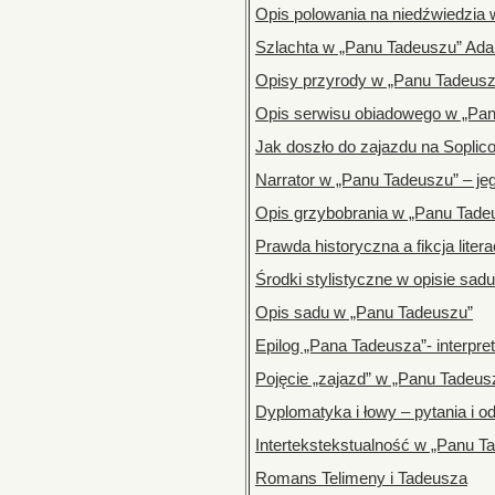
Opis polowania na niedźwiedzia
Szlachta w „Panu Tadeuszu” Ad
Opisy przyrody w „Panu Tadeusz
Opis serwisu obiadowego w „Pa
Jak doszło do zajazdu na Soplic
Narrator w „Panu Tadeuszu” – jeg
Opis grzybobrania w „Panu Tade
Prawda historyczna a fikcja lite
Środki stylistyczne w opisie sa
Opis sadu w „Panu Tadeuszu”
Epilog „Pana Tadeusza”- interpre
Pojęcie „zajazd” w „Panu Tadeus
Dyplomatyka i łowy – pytania i o
Intertekstekstualność w „Panu T
Romans Telimeny i Tadeusza