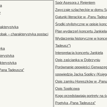
Spór Asesora z Rejentem
ka
Zwyczaje szlacheckie w domu S
y
Gatunki literackie w „Panu Tadeu
Środki stylistyczne w opisie konc
rakterystyka
Plan wydarzeń koncertu Jankiela
obak – charakterystyka postaci
Wydarzenia historyczne w koncer
Tadeusz”)
yka
Interpretacja koncertu Jankiela
terystyka
Opis zaścianka w Dobrzyniu
akterystyka
Porównanie opowieści Gerwazego
„Pana Tadeusza”
spowiedzią Jacka Soplicy (Księg
Opis zamku Horeszków w „Panu
Opis Soplicowa
Kogo przedstawiają portrety na 
Poetyka „Pana Tadeusza”