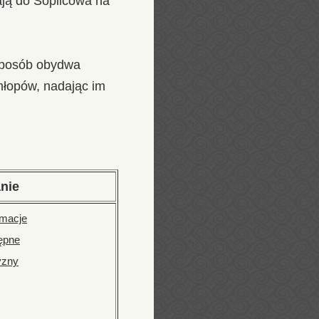
ją do Soplicowa na
 sposób obydwa
hłopów, nadając im
nie
rmacje
ępne
yzny