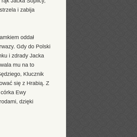
rąk Jacka Soplicy,
rzela i zabija
 zamkiem oddał
erwazy. Gdy do Polski
ku i zdrady Jacka
zwala mu na to
ędziego, Klucznik
ować się z Hrabią. Z
– córka Ewy
odami, dzięki