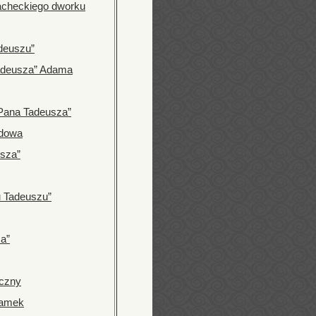
lacheckiego dworku
deuszu”
Tadeusza” Adama
„Pana Tadeusza”
odowa
usza”
u Tadeuszu”
a”
yczny
zamek