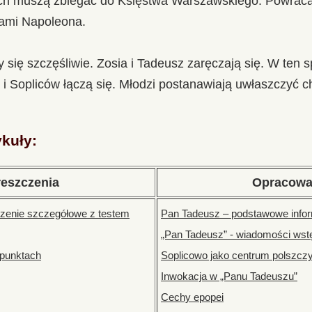
ach muszą zbiegać do Księstwa Warszawskiego. Powraca
kami Napoleona.
 się szczęśliwie. Zosia i Tadeusz zaręczają się. W ten
i Sopliców łączą się. Młodzi postanawiają uwłaszczyć c
ykuły:
reszczenia
Opracowa
czenie szczegółowe z testem
Pan Tadeusz – podstawowe info
„Pan Tadeusz” - wiadomości wst
 punktach
Soplicowo jako centrum polszcz
Inwokacja w „Panu Tadeuszu”
Cechy epopei