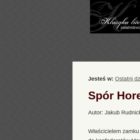
Jesteś w:
Ostatni d
Spór Hor
Autor: Jakub Rudnic
Właścicielem zamku b