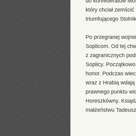
do konfederatów Mos
który chciał zemści
triumfującego Stolni
Po przegranej wojni
Soplicom. Od tej chw
z zagranicznych pod
Soplicy. Początkowo 
honor. Podczas wiec
wraz z Hrabią wdają 
prawnego punktu wid
Horeszkówny. Ksiądz
małżeństwu Tadeusza