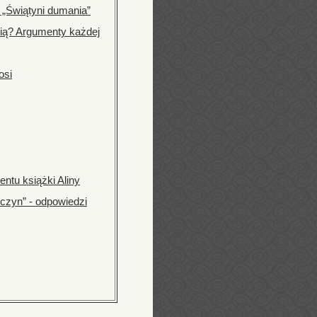
 „Świątyni dumania”
zią? Argumenty każdej
osi
ntu książki Aliny
 czyn” - odpowiedzi