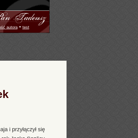
•
ość autora
test
ek
ja i przyłączył się