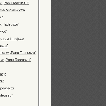
 w „Panu Tadeuszu”
ama Mickiewicza
u”
nu Tadeuszu”
owo?
o rola i miejsce
uszu”
racka w „Panu Tadeuszu”
du w „Panu Tadeuszu”
tacja
zu”
dpowiedzi
adeuszu”