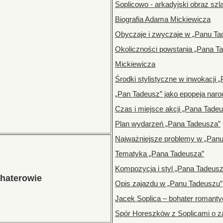
Soplicowo - arkadyjski obraz sz
Biografia Adama Mickiewicza
Obyczaje i zwyczaje w „Panu Ta
Okoliczności powstania „Pana 
Mickiewicza
Środki stylistyczne w inwokacji 
„Pan Tadeusz” jako epopeja nar
Czas i miejsce akcji „Pana Tade
Plan wydarzeń „Pana Tadeusza”
Najważniejsze problemy w „Pan
Tematyka „Pana Tadeusza”
Kompozycja i styl „Pana Tadeusz
haterowie
Opis zajazdu w „Panu Tadeuszu”
Jacek Soplica – bohater romant
Spór Horeszków z Soplicami o 