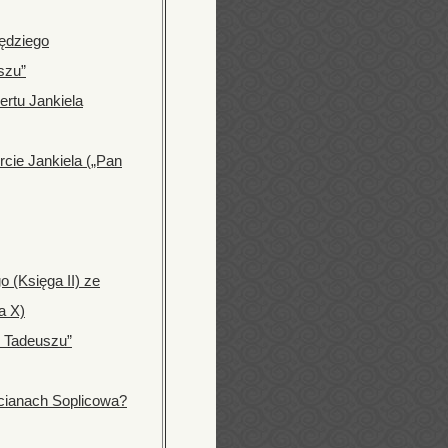
ędziego
szu”
ertu Jankiela
cie Jankiela („Pan
 (Księga II) ze
a X)
 Tadeuszu”
ścianach Soplicowa?