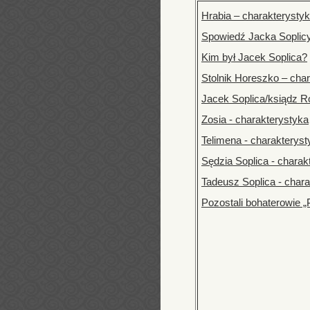
Hrabia – charakterysty
Spowiedź Jacka Soplic
Kim był Jacek Soplica?
Stolnik Horeszko – cha
Jacek Soplica/ksiądz R
Zosia - charakterystyka
Telimena - charakteryst
Sędzia Soplica - charak
Tadeusz Soplica - char
Pozostali bohaterowie 