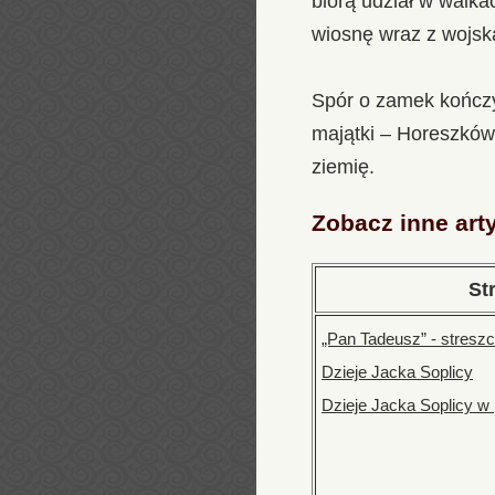
biorą udział w walk
wiosnę wraz z wojs
Spór o zamek kończy
majątki – Horeszków 
ziemię.
Zobacz inne art
St
„Pan Tadeusz” - stresz
Dzieje Jacka Soplicy
Dzieje Jacka Soplicy w