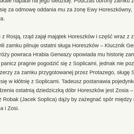
kale napadli na jego siedzibę. Podczas obrony zamku z 
ć się za odmowę oddania mu za żonę Ewy Horeszkówny, st
ka.
e z Rosją, rząd zajął majątek Horeszków i część wraz z
ili zamku pilnuje ostatni sługa Horeszków – Klucznik G
róży powraca Hrabia Gerwazy opowiada mu historię zam
panicz pragnie pogodzić się z Soplicami, jednak nie po
zerzy za zamku przygotowanej przez Protazego, sługę S
się w kłótnię z Soplicami. Tadeusz postanawia pojedynk
zenia ostatnią dziedziczką dóbr Horeszków jest Zosia 
 Robak (Jacek Soplica) dąży by zażegnać spór między r
 i Zosi.