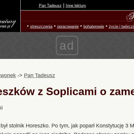
|
Pan Tadeusz
Inne lektury
•
•
•
•
streszczenia
opracowanie
bohaterowie
życie i twórcz
ad
zwonek
->
Pan Tadeusz
eszków z Soplicami o zam
ki
ył stolnik Horeszko. Po tym, jak poparł Konstytucję 3 Ma