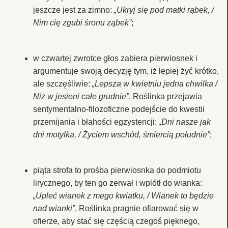
jeszcze jest za zimno:
„Ukryj się pod matki rąbek, /
Nim cię zgubi śronu ząbek”
;
w czwartej zwrotce głos zabiera pierwiosnek i
argumentuje swoją decyzję tym, iż lepiej żyć krótko,
ale szczęśliwie:
„Lepsza w kwietniu jedna chwilka /
Niż w jesieni całe grudnie”
. Roślinka przejawia
sentymentalno-filozoficzne podejście do kwestii
przemijania i błahości egzystencji:
„Dni nasze jak
dni motylka, / Życiem wschód, śmiercią południe”
;
piąta strofa to prośba pierwiosnka do podmiotu
lirycznego, by ten go zerwał i wplótł do wianka:
„Upleć wianek z mego kwiatku, / Wianek to będzie
nad wianki”
. Roślinka pragnie ofiarować się w
ofierze, aby stać się częścią czegoś pięknego,