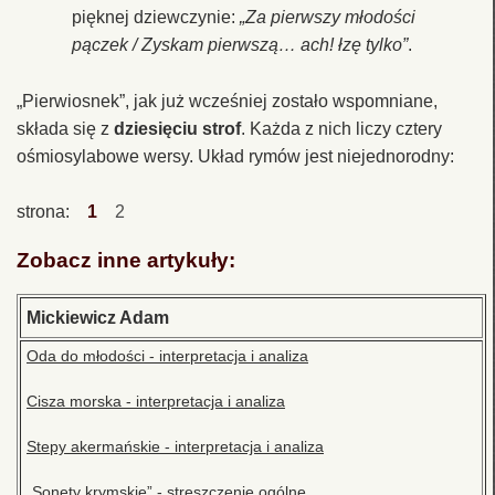
pięknej dziewczynie:
„Za pierwszy młodości
pączek / Zyskam pierwszą… ach! łzę tylko”
.
„Pierwiosnek”, jak już wcześniej zostało wspomniane,
składa się z
dziesięciu strof
. Każda z nich liczy cztery
ośmiosylabowe wersy. Układ rymów jest niejednorodny:
strona:
1
2
Zobacz inne artykuły:
Mickiewicz Adam
Oda do młodości - interpretacja i analiza
Cisza morska - interpretacja i analiza
Stepy akermańskie - interpretacja i analiza
„Sonety krymskie” - streszczenie ogólne