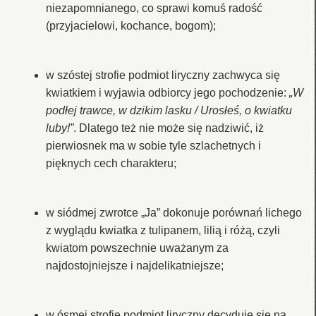
niezapomnianego, co sprawi komuś radość
(przyjacielowi, kochance, bogom);
w szóstej strofie podmiot liryczny zachwyca się
kwiatkiem i wyjawia odbiorcy jego pochodzenie:
„W
podłej trawce, w dzikim lasku / Urosłeś, o kwiatku
luby!”
. Dlatego też nie może się nadziwić, iż
pierwiosnek ma w sobie tyle szlachetnych i
pięknych cech charakteru;
w siódmej zwrotce „Ja” dokonuje porównań lichego
z wyglądu kwiatka z tulipanem, lilią i różą, czyli
kwiatom powszechnie uważanym za
najdostojniejsze i najdelikatniejsze;
w ósmej strofie podmiot liryczny decyduje się na