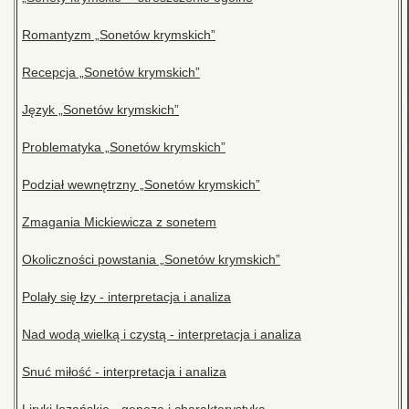
Romantyzm „Sonetów krymskich”
Recepcja „Sonetów krymskich”
Język „Sonetów krymskich”
Problematyka „Sonetów krymskich”
Podział wewnętrzny „Sonetów krymskich”
Zmagania Mickiewicza z sonetem
Okoliczności powstania „Sonetów krymskich”
Polały się łzy - interpretacja i analiza
Nad wodą wielką i czystą - interpretacja i analiza
Snuć miłość - interpretacja i analiza