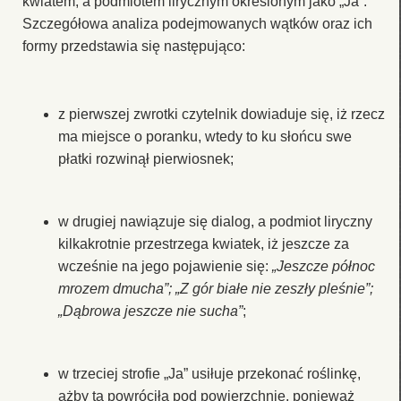
kwiatem, a podmiotem lirycznym określonym jako „Ja”.
Szczegółowa analiza podejmowanych wątków oraz ich
formy przedstawia się następująco:
z pierwszej zwrotki czytelnik dowiaduje się, iż rzecz
ma miejsce o poranku, wtedy to ku słońcu swe
płatki rozwinął pierwiosnek;
w drugiej nawiązuje się dialog, a podmiot liryczny
kilkakrotnie przestrzega kwiatek, iż jeszcze za
wcześnie na jego pojawienie się:
„Jeszcze północ
mrozem dmucha”; „Z gór białe nie zeszły pleśnie”;
„Dąbrowa jeszcze nie sucha”
;
w trzeciej strofie „Ja” usiłuje przekonać roślinkę,
ażby ta powróciła pod powierzchnię, ponieważ