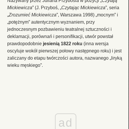
Nazywany przez Juliana Przybosia w pozycji „
Czytają
Mickiewicza
” (J. Przyboś, „
Czytając Mickiewicza
”, seria
„
Zrozumieć Mickiewicza
”, Warszawa 1998) „mocnym” i
„potężnym” autentycznym wyznaniem, przy
jednoczesnym pozbawieniu teatralnej sztuczności i
deklamacji, porównań i personifikacji, utwór powstał
prawdopodobnie
jesienią 1822 roku
(inna wersja
oscyluje wokół pierwszej połowy następnego roku) i jest
zaliczany do etapu twórczości autora, nazwanego „liryką
wieku męskiego”.
ad