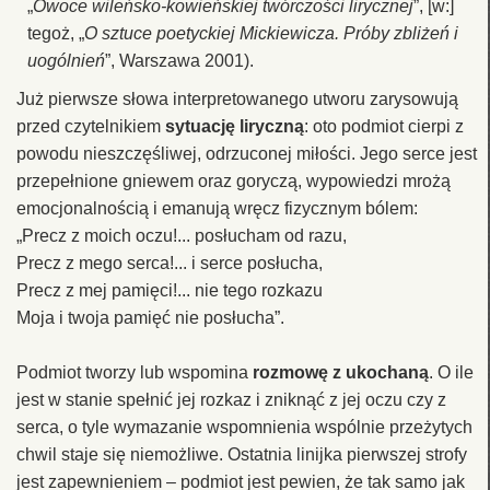
„
Owoce wileńsko-kowieńskiej twórczości lirycznej
”, [w:]
tegoż, „
O sztuce poetyckiej Mickiewicza. Próby zbliżeń i
uogólnień
”, Warszawa 2001).
Już pierwsze słowa interpretowanego utworu zarysowują
przed czytelnikiem
sytuację liryczną
: oto podmiot cierpi z
powodu nieszczęśliwej, odrzuconej miłości. Jego serce jest
przepełnione gniewem oraz goryczą, wypowiedzi mrożą
emocjonalnością i emanują wręcz fizycznym bólem:
„Precz z moich oczu!... posłucham od razu,
Precz z mego serca!... i serce posłucha,
Precz z mej pamięci!... nie tego rozkazu
Moja i twoja pamięć nie posłucha”.
Podmiot tworzy lub wspomina
rozmowę z ukochaną
. O ile
jest w stanie spełnić jej rozkaz i zniknąć z jej oczu czy z
serca, o tyle wymazanie wspomnienia wspólnie przeżytych
chwil staje się niemożliwe. Ostatnia linijka pierwszej strofy
jest zapewnieniem – podmiot jest pewien, że tak samo jak