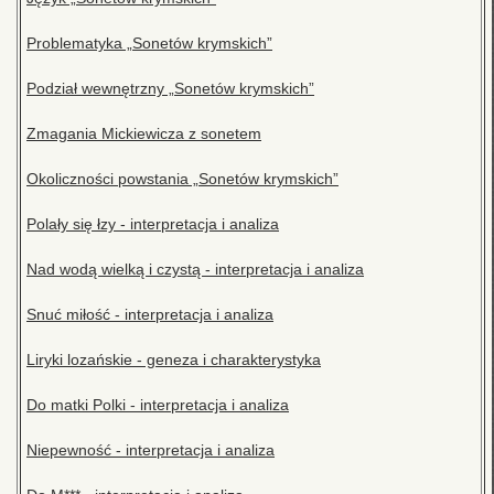
Problematyka „Sonetów krymskich”
Podział wewnętrzny „Sonetów krymskich”
Zmagania Mickiewicza z sonetem
Okoliczności powstania „Sonetów krymskich”
Polały się łzy - interpretacja i analiza
Nad wodą wielką i czystą - interpretacja i analiza
Snuć miłość - interpretacja i analiza
Liryki lozańskie - geneza i charakterystyka
Do matki Polki - interpretacja i analiza
Niepewność - interpretacja i analiza