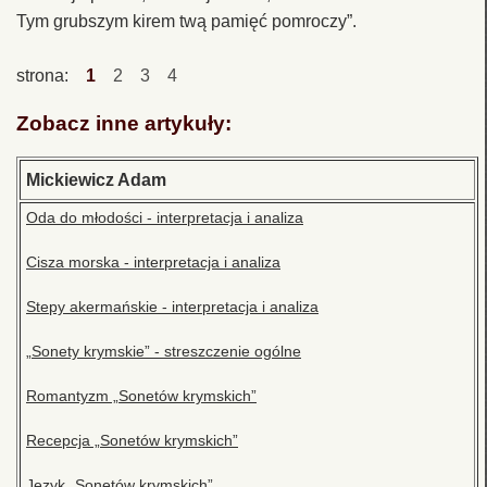
Tym grubszym kirem twą pamięć pomroczy”.
strona:
1
2
3
4
Zobacz inne artykuły:
Mickiewicz Adam
Oda do młodości - interpretacja i analiza
Cisza morska - interpretacja i analiza
Stepy akermańskie - interpretacja i analiza
„Sonety krymskie” - streszczenie ogólne
Romantyzm „Sonetów krymskich”
Recepcja „Sonetów krymskich”
Język „Sonetów krymskich”