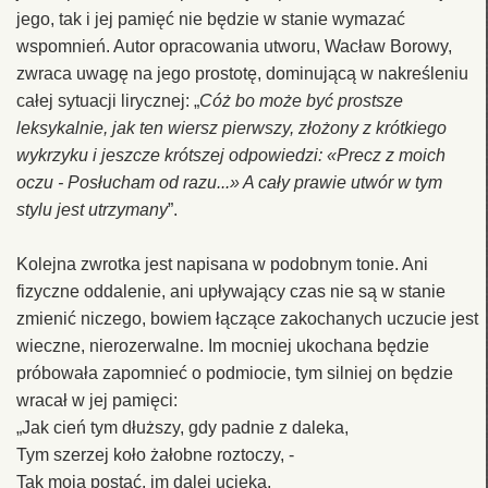
jego, tak i jej pamięć nie będzie w stanie wymazać
wspomnień. Autor opracowania utworu, Wacław Borowy,
zwraca uwagę na jego prostotę, dominującą w nakreśleniu
całej sytuacji lirycznej: „
Cóż bo może być prostsze
leksykalnie, jak ten wiersz pierwszy, złożony z krótkiego
wykrzyku i jeszcze krótszej odpowiedzi: «Precz z moich
oczu - Posłucham od razu...» A cały prawie utwór w tym
stylu jest utrzymany
”.
Kolejna zwrotka jest napisana w podobnym tonie. Ani
fizyczne oddalenie, ani upływający czas nie są w stanie
zmienić niczego, bowiem łączące zakochanych uczucie jest
wieczne, nierozerwalne. Im mocniej ukochana będzie
próbowała zapomnieć o podmiocie, tym silniej on będzie
wracał w jej pamięci:
„Jak cień tym dłuższy, gdy padnie z daleka,
Tym szerzej koło żałobne roztoczy, -
Tak moja postać, im dalej ucieka,