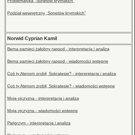
Problematyka „Sonetów krymskich”
Podział wewnętrzny „Sonetów krymskich”
Norwid Cyprian Kamil
Bema pamięci żałobny rapsod - interpretacja i analiza
Bema pamięci żałobny rapsod - wiadomości wstępne
Coś ty Atenom zrobił, Sokratesie? - interpretacja i analiza
Coś ty Atenom zrobił, Sokratesie? - wiadomości wstępne
Moja ojczyzna - interpretacja i analiza
Moja ojczyzna - wiadomości wstepne
Pielgrzym - interpretacja i analiza