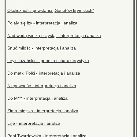
Okoliczności powstania „Sonetów krymskich”
Polały się łzy - interpretacja i analiza
Nad wodą wielką i czystą - interpretacja i analiza
Snuć miłość - interpretacja i analiza
Liryki lozańskie - geneza i charakterystyka
Do matki Polki - interpretacja i analiza
Niepewność - interpretacja i analiza
Do M*** - interpretacja i analiza
Zima miejska - interpretacja i analiza
Lilje - interpretacja i analiza
Pani Twardowska - interpretacja i analiza