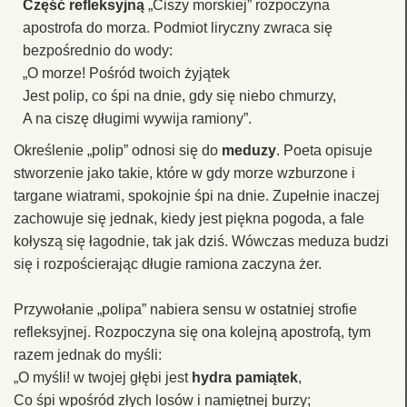
Część refleksyjną
„Ciszy morskiej” rozpoczyna
apostrofa do morza. Podmiot liryczny zwraca się
bezpośrednio do wody:
„O morze! Pośród twoich żyjątek
Jest polip, co śpi na dnie, gdy się niebo chmurzy,
A na ciszę długimi wywija ramiony”.
Określenie „polip” odnosi się do
meduzy
. Poeta opisuje
stworzenie jako takie, które w gdy morze wzburzone i
targane wiatrami, spokojnie śpi na dnie. Zupełnie inaczej
zachowuje się jednak, kiedy jest piękna pogoda, a fale
kołyszą się łagodnie, tak jak dziś. Wówczas meduza budzi
się i rozpościerając długie ramiona zaczyna żer.
Przywołanie „polipa” nabiera sensu w ostatniej strofie
refleksyjnej. Rozpoczyna się ona kolejną apostrofą, tym
razem jednak do myśli:
„O myśli! w twojej głębi jest
hydra pamiątek
,
Co śpi wpośród złych losów i namiętnej burzy;