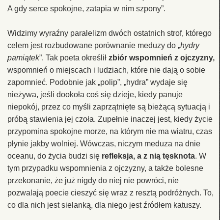
A gdy serce spokojne, zatapia w nim szpony”.
Widzimy wyraźny paralelizm dwóch ostatnich strof, którego
celem jest rozbudowane porównanie meduzy do „
hydry
pamiątek
”. Tak poeta określił
zbiór wspomnień z ojczyzny,
wspomnień o miejscach i ludziach, które nie dają o sobie
zapomnieć. Podobnie jak „polip”, „hydra” wydaje się
nieżywa, jeśli dookoła coś się dzieje, kiedy panuje
niepokój, przez co myśli zaprzątnięte są bieżącą sytuacją i
próbą stawienia jej czoła. Zupełnie inaczej jest, kiedy życie
przypomina spokojne morze, na którym nie ma wiatru, czas
płynie jakby wolniej. Wówczas, niczym meduza na dnie
oceanu, do życia budzi się
refleksja, a z nią tęsknota
. W
tym przypadku wspomnienia z ojczyzny, a także bolesne
przekonanie, że już nigdy do niej nie powróci, nie
pozwalają poecie cieszyć się wraz z resztą podróżnych. To,
co dla nich jest sielanką, dla niego jest źródłem katuszy.