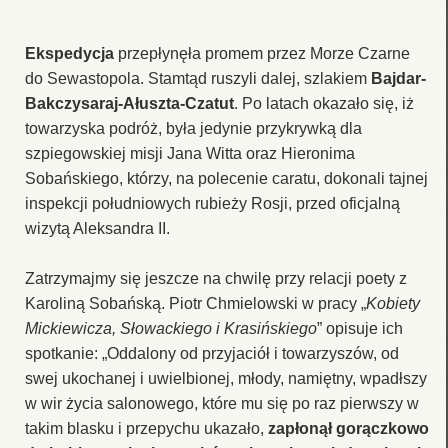
Ekspedycja
przepłynęła promem przez Morze Czarne
do Sewastopola. Stamtąd ruszyli dalej, szlakiem
Bajdar-
Bakczysaraj-Ałuszta-Czatut
. Po latach okazało się, iż
towarzyska podróż, była jedynie przykrywką dla
szpiegowskiej misji Jana Witta oraz Hieronima
Sobańskiego, którzy, na polecenie caratu, dokonali tajnej
inspekcji południowych rubieży Rosji, przed oficjalną
wizytą Aleksandra II.
Zatrzymajmy się jeszcze na chwilę przy relacji poety z
Karoliną Sobańską. Piotr Chmielowski w pracy „
Kobiety
Mickiewicza, Słowackiego i Krasińskiego
” opisuje ich
spotkanie: „Oddalony od przyjaciół i towarzyszów, od
swej ukochanej i uwielbionej, młody, namiętny, wpadłszy
w wir życia salonowego, które mu się po raz pierwszy w
takim blasku i przepychu ukazało,
zapłonął gorączkowo