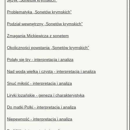
Język „Sonetów krymskich”
Problematyka „Sonetów krymskich”
Podział wewnętrzny „Sonetów krymskich”
Zmagania Mickiewicza z sonetem
Okoliczności powstania „Sonetów krymskich”
Polały się łzy - interpretacja i analiza
Nad wodą wielką i czystą - interpretacja i analiza
Snuć miłość - interpretacja i analiza
Liryki lozańskie - geneza i charakterystyka
Do matki Polki - interpretacja i analiza
Niepewność - interpretacja i analiza