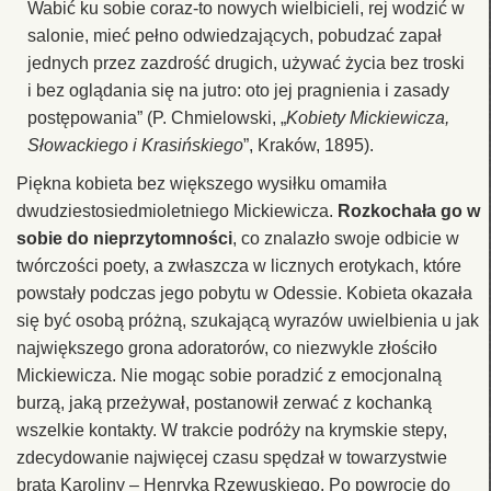
Wabić ku sobie coraz-to nowych wielbicieli, rej wodzić w
salonie, mieć pełno odwiedzających, pobudzać zapał
jednych przez zazdrość drugich, używać życia bez troski
i bez oglądania się na jutro: oto jej pragnienia i zasady
postępowania” (P. Chmielowski, „
Kobiety Mickiewicza,
Słowackiego i Krasińskiego
”, Kraków, 1895).
Piękna kobieta bez większego wysiłku omamiła
dwudziestosiedmioletniego Mickiewicza.
Rozkochała go w
sobie do nieprzytomności
, co znalazło swoje odbicie w
twórczości poety, a zwłaszcza w licznych erotykach, które
powstały podczas jego pobytu w Odessie. Kobieta okazała
się być osobą próżną, szukającą wyrazów uwielbienia u jak
największego grona adoratorów, co niezwykle złościło
Mickiewicza. Nie mogąc sobie poradzić z emocjonalną
burzą, jaką przeżywał, postanowił zerwać z kochanką
wszelkie kontakty. W trakcie podróży na krymskie stepy,
zdecydowanie najwięcej czasu spędzał w towarzystwie
brata Karoliny – Henryka Rzewuskiego. Po powrocie do