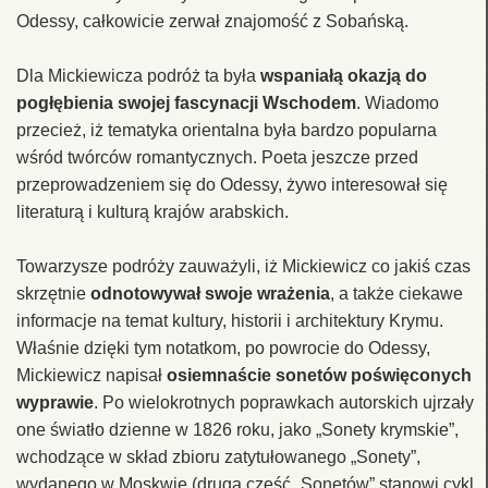
Odessy, całkowicie zerwał znajomość z Sobańską.
Dla Mickiewicza podróż ta była
wspaniałą okazją do
pogłębienia swojej fascynacji Wschodem
. Wiadomo
przecież, iż tematyka orientalna była bardzo popularna
wśród twórców romantycznych. Poeta jeszcze przed
przeprowadzeniem się do Odessy, żywo interesował się
literaturą i kulturą krajów arabskich.
Towarzysze podróży zauważyli, iż Mickiewicz co jakiś czas
skrzętnie
odnotowywał swoje wrażenia
, a także ciekawe
informacje na temat kultury, historii i architektury Krymu.
Właśnie dzięki tym notatkom, po powrocie do Odessy,
Mickiewicz napisał
osiemnaście sonetów poświęconych
wyprawie
. Po wielokrotnych poprawkach autorskich ujrzały
one światło dzienne w 1826 roku, jako „Sonety krymskie”,
wchodzące w skład zbioru zatytułowanego „Sonety”,
wydanego w Moskwie (drugą cześć „Sonetów” stanowi cykl