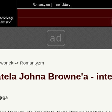
|
Romantyzm
Inne lektury
ad
zwonek
->
Romantyzm
ela Johna Browne'a - inte
l�ga