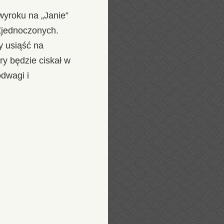
wyroku na „Janie”
Zjednoczonych.
y usiąść na
ry będzie ciskał w
odwagi i