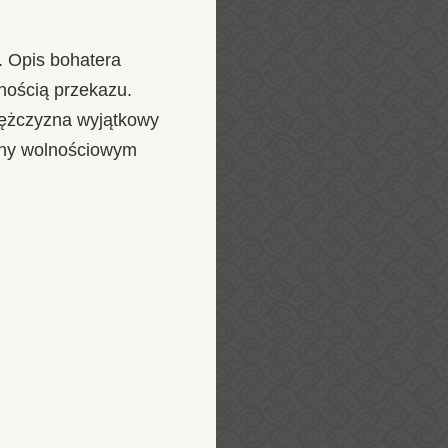
. Opis bohatera
nością przekazu.
mężczyzna wyjątkowy
ierny wolnościowym