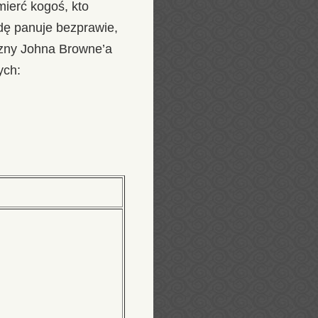
ierć kogoś, kto
dę panuje bezprawie,
yzny Johna Browne’a
ych: