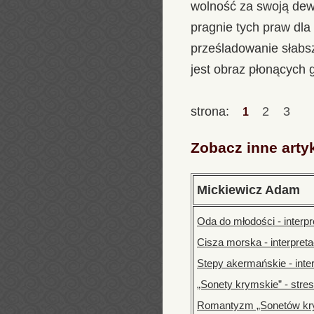
wolność za swoją dew
pragnie tych praw dl
prześladowanie słabs
jest obraz płonących 
strona:
2
3
1
Zobacz inne arty
Mickiewicz Adam
Oda do młodości - interpre
Cisza morska - interpretac
Stepy akermańskie - inter
„Sonety krymskie” - stre
Romantyzm „Sonetów kr