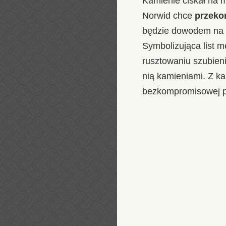
Kamienie ciskał na 
Norwid chce
przeko
będzie dowodem na 
Symbolizująca list m
rusztowaniu szubieni
nią kamieniami. Z ka
bezkompromisowej p