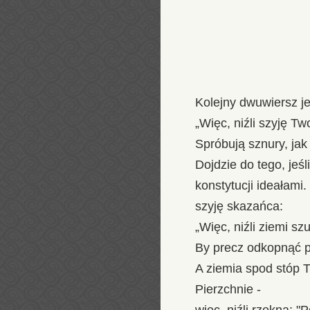
Kolejny dwuwiersz j
„Więc, niźli szyję T
Spróbują sznury, jak 
Dojdzie do tego, je
konstytucji ideałami
szyję skazańca:
„Więc, niźli ziemi sz
By precz odkopnąć p
A ziemia spod stóp T
Pierzchnie -