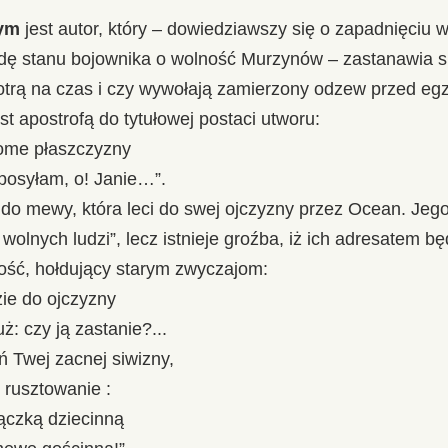
nym
jest autor, który – dowiedziawszy się o zapadnięciu 
ę stanu bojownika o wolność Murzynów – zastanawia si
otrą na czas i czy wywołają zamierzony odzew przed eg
st apostrofą do tytułowej postaci utworu:
ome płaszczyzny
posyłam, o! Janie…”.
 do mewy, która leci do swej ojczyzny przez Ocean. Jeg
wolnych ludzi”, lecz istnieje groźba, iż ich adresatem bę
łość, hołdujący starym zwyczajom:
zie do ojczyzny
ż: czy ją zastanie?...
eń Twej zacnej siwizny,
i rusztowanie :
ączką dziecinną