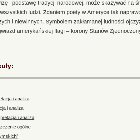
izę i podstawę tradycji narodowej, może skazywać na śm
a wszystkich ludzi. Zdaniem poety w Ameryce tak napraw
zych i niewinnych. Symbolem zakłamanej ludności ojcz
gwiazd amerykańskiej flagi – korony Stanów Zjednoczon
kuły:
tacja i analiza
ja i analiza
pretacja i analiza
szczenie ogólne
ymskich”