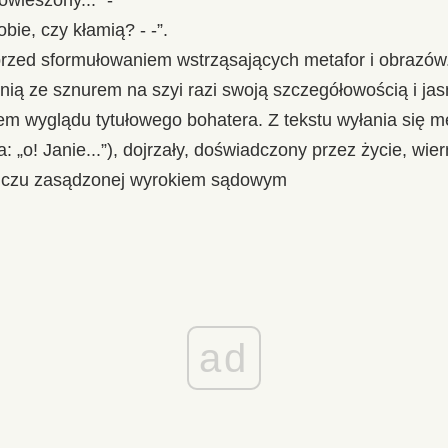
owieszony..." -
bie, czy kłamią? - -”.
 przed sformułowaniem wstrząsających metafor i obrazów
ią ze sznurem na szyi razi swoją szczegółowością i jas
sem wyglądu tytułowego bohatera. Z tekstu wyłania się 
a: „o! Janie...”), dojrzały, doświadczony przez życie, w
liczu zasądzonej wyrokiem sądowym
ad