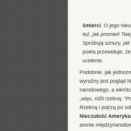
śmierci
. O jego nie
też, jak promień Twe
Spróbują sznury, jak 
poeta przewiduje, że 
ucieknie.
Podobnie, jak jednoz
wyraźny jest pogląd 
narodowego, a wkrótc
„więc, niźli rzekną: "P
Rzekną i pojrzą po sob
Nieczułość Ameryk
arenie międzynarodowe