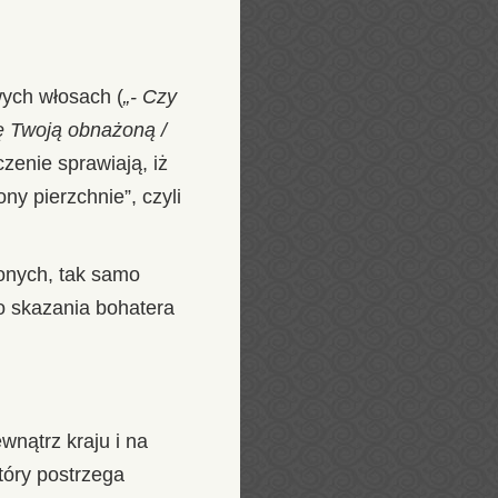
wych włosach (
„- Czy
ję Twoją obnażoną /
zenie sprawiają, iż
ny pierzchnie”, czyli
onych, tak samo
o skazania bohatera
nątrz kraju i na
tóry postrzega