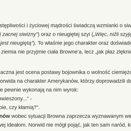
ustępliwości i życiowej mądrości świadczą wzmianki o si
j zacnej siwizny”
) oraz o nieugiętej szyi (
„Więc, niźli szy
jest nieugiętą”
). To właśnie jego charakter oraz doświadc
ziemia nie przyjmie ciała Browne’a, lecz „jak płaz zlęknio
naczna jest ocena postawy bojownika o wolność ciemięż
Norwida na charakter Amerykanów, którzy doprowadzili d
e pewnie wykonają na nim wyrok:
owieszony..." -
ie, czy kłamią?”.
anów
wobec sytuacji Browna zaprzecza wyznawanym wew
j ideałom. Norwid nie mógł pojąć, jak ten sam naród, k