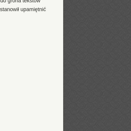
ę do grona tekstów
tanowił upamiętnić