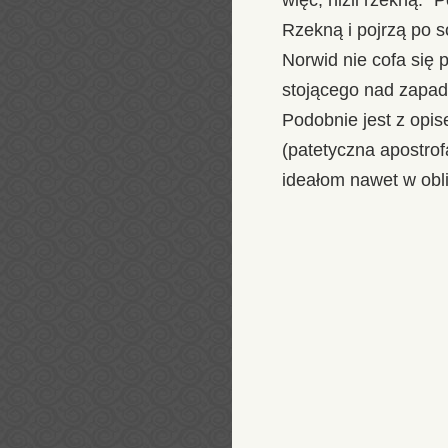
więc, niźli rzekną: "P
Rzekną i pojrzą po so
Norwid nie cofa się
stojącego nad zapadn
Podobnie jest z opi
(patetyczna apostrof
ideałom nawet w ob