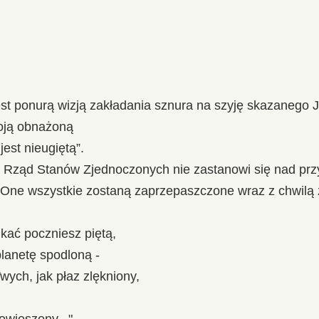
est ponurą wizją zakładania sznura na szyję skazanego 
woją obnażoną
jest nieugiętą”.
śli Rząd Stanów Zjednoczonych nie zastanowi się nad p
. One wszystkie zostaną zaprzepaszczone wraz z chwilą 
ukać poczniesz piętą,
lanetę spodloną -
wych, jak płaz zlękniony,