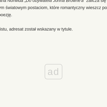
ana Norwida „
Do obywatela Johna Browne'a
” zalicza si
m światowym postaciom, które romantyczny wieszcz pos
oezję.
istu, adresat został wskazany w tytule.
ad