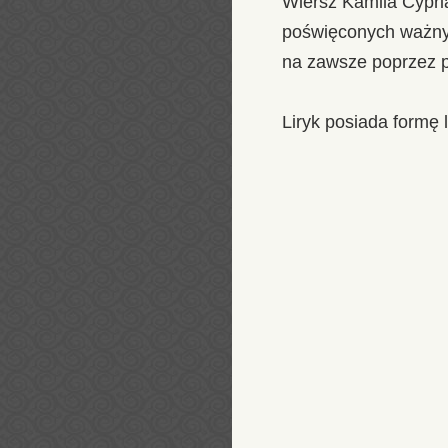
Wiersz Kamila Cypri
poświęconych ważny
na zawsze poprzez p
Liryk posiada formę l