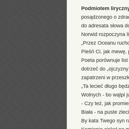
Podmiotem lirycz
posądzonego o zdrad
do adresata słowa d
Norwid rozpoczyna li
„Przez Oceanu ruch
Pieśń Ci, jak mewę, 
Poeta porównuje list
dotrzeć do „ojczyzny 
zapatrzeni w przesz
„Ta lecieć długo będ
Wolnych - bo wątpi ju
- Czy też, jak promi
Biała - na puste zlec
By kata Twego syn r