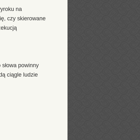
wyroku na
ę, czy skierowane
zekucją
o słowa powinny
dą ciągle ludzie