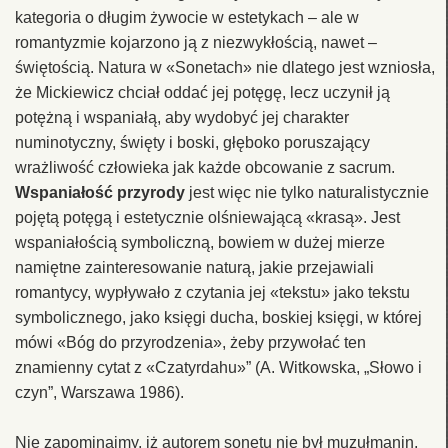
kategoria o długim żywocie w estetykach – ale w
romantyzmie kojarzono ją z niezwykłością, nawet –
świętością. Natura w «Sonetach» nie dlatego jest wzniosła,
że Mickiewicz chciał oddać jej potęgę, lecz uczynił ją
potężną i wspaniałą, aby wydobyć jej charakter
numinotyczny, święty i boski, głęboko poruszający
wrażliwość człowieka jak każde obcowanie z sacrum.
Wspaniałość przyrody
jest więc nie tylko naturalistycznie
pojętą potęgą i estetycznie olśniewającą «krasą». Jest
wspaniałością symboliczną, bowiem w dużej mierze
namiętne zainteresowanie naturą, jakie przejawiali
romantycy, wypływało z czytania jej «tekstu» jako tekstu
symbolicznego, jako księgi ducha, boskiej księgi, w której
mówi «Bóg do przyrodzenia», żeby przywołać ten
znamienny cytat z «Czatyrdahu»” (A. Witkowska, „Słowo i
czyn”, Warszawa 1986).
Nie zapominajmy, iż autorem sonetu nie był muzułmanin,