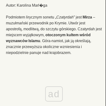
Autor: Karolina Marl�ga
Podmiotem lirycznym sonetu „
Czatyrdah
” jest
Mirza
–
muzułmański przewodnik po Krymie. Utwór jest
apostrofą, modlitwą, do szczytu górskiego. Czatyrdah jest
miejscem wyjątkowym,
otoczonym kultem wśród
wyznawców Islamu
. Góra-namiot, jak ją określają,
znacznie przewyższa okoliczne wzniesienia i
niepodzielnie panuje nad krajobrazem.
ad