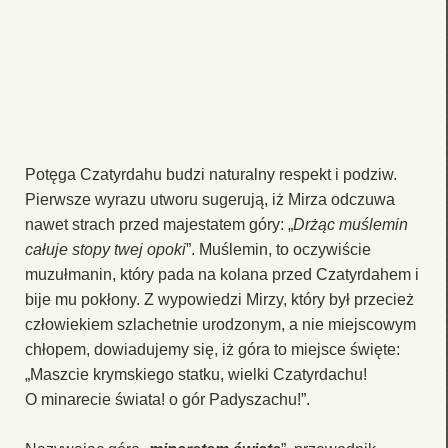
Potęga Czatyrdahu budzi naturalny respekt i podziw.
Pierwsze wyrazu utworu sugerują, iż Mirza odczuwa
nawet strach przed majestatem góry: „
Drżąc muślemin
całuje stopy twej opoki
”. Muślemin, to oczywiście
muzułmanin, który pada na kolana przed Czatyrdahem i
bije mu pokłony. Z wypowiedzi Mirzy, który był przecież
człowiekiem szlachetnie urodzonym, a nie miejscowym
chłopem, dowiadujemy się, iż góra to miejsce święte:
„Maszcie krymskiego statku, wielki Czatyrdachu!
O minarecie świata! o gór Padyszachu!”.