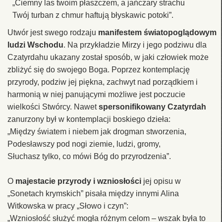
„Ciemny las twoim płaszczem, a jańczary strachu
Twój turban z chmur haftują błyskawic potoki”.
Utwór jest swego rodzaju
manifestem światopoglądowym
ludzi Wschodu
. Na przykładzie Mirzy i jego podziwu dla
Czatyrdahu ukazany został sposób, w jaki człowiek może
zbliżyć się do swojego Boga. Poprzez kontemplację
przyrody, podziw jej piękna, zachwyt nad porządkiem i
harmonią w niej panującymi możliwe jest poczucie
wielkości Stwórcy. Nawet
spersonifikowany Czatyrdah
zanurzony był w kontemplacji boskiego dzieła:
„Między światem i niebem jak drogman stworzenia,
Podesławszy pod nogi ziemie, ludzi, gromy,
Słuchasz tylko, co mówi Bóg do przyrodzenia”.
O
majestacie przyrody i wzniosłości
jej opisu w
„Sonetach krymskich” pisała między innymi Alina
Witkowska w pracy „Słowo i czyn”:
„Wzniosłość służyć mogła różnym celom – wszak była to