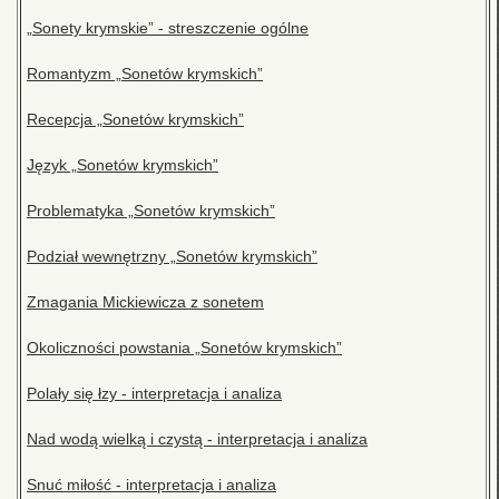
„Sonety krymskie” - streszczenie ogólne
Romantyzm „Sonetów krymskich”
Recepcja „Sonetów krymskich”
Język „Sonetów krymskich”
Problematyka „Sonetów krymskich”
Podział wewnętrzny „Sonetów krymskich”
Zmagania Mickiewicza z sonetem
Okoliczności powstania „Sonetów krymskich”
Polały się łzy - interpretacja i analiza
Nad wodą wielką i czystą - interpretacja i analiza
Snuć miłość - interpretacja i analiza