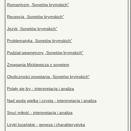
Romantyzm „Sonetów krymskich”
Recepcja „Sonetów krymskich”
Język „Sonetów krymskich”
Problematyka „Sonetów krymskich”
Podział wewnętrzny „Sonetów krymskich”
Zmagania Mickiewicza z sonetem
Okoliczności powstania „Sonetów krymskich”
Polały się łzy - interpretacja i analiza
Nad wodą wielką i czystą - interpretacja i analiza
Snuć miłość - interpretacja i analiza
Liryki lozańskie - geneza i charakterystyka