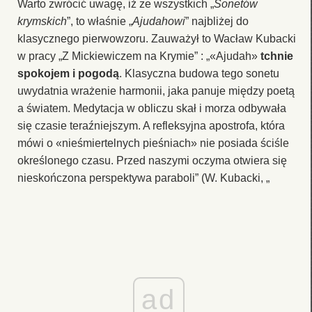
Warto zwrócić uwagę, iż ze wszystkich „
Sonetów
krymskich
”, to właśnie „
Ajudahowi
” najbliżej do
klasycznego pierwowzoru. Zauważył to Wacław Kubacki
w pracy „Z Mickiewiczem na Krymie” : „«Ajudah»
tchnie
spokojem i pogodą
. Klasyczna budowa tego sonetu
uwydatnia wrażenie harmonii, jaka panuje między poetą
a światem. Medytacja w obliczu skał i morza odbywała
się czasie teraźniejszym. A refleksyjna apostrofa, która
mówi o «nieśmiertelnych pieśniach» nie posiada ściśle
określonego czasu. Przed naszymi oczyma otwiera się
nieskończona perspektywa paraboli” (W. Kubacki, „
ad