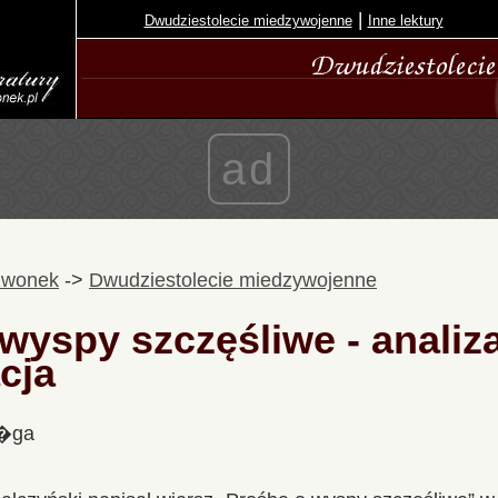
|
Dwudziestolecie miedzywojenne
Inne lektury
ad
zwonek
->
Dwudziestolecie miedzywojenne
wyspy szczęśliwe - analiza
acja
l�ga