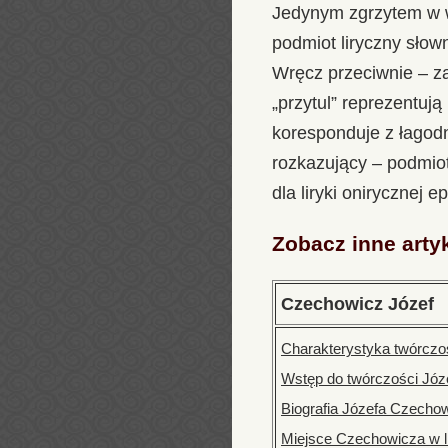
Jedynym zgrzytem w wa
podmiot liryczny słow
Wręcz przeciwnie – zas
„przytul” reprezentują
koresponduje z łagodn
rozkazujący – podmio
dla liryki onirycznej 
Zobacz inne arty
Czechowicz Józef
Charakterystyka twórczo
Wstęp do twórczości Jó
Biografia Józefa Czecho
Miejsce Czechowicza w li