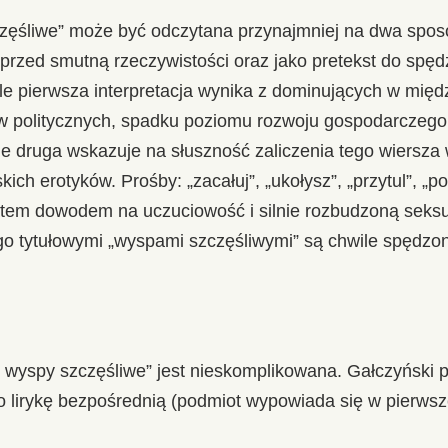
zęśliwe” może być odczytana przynajmniej na dwa sposo
przed smutną rzeczywistości oraz jako pretekst do spęd
le pierwsza interpretacja wynika z dominujących w międ
ów politycznych, spadku poziomu rozwoju gospodarczego 
le druga wskazuje na słuszność zaliczenia tego wiersza
kich erotyków. Prośby: „zacałuj”, „ukołysz”, „przytul”, „po
zatem dowodem na uczuciowość i silnie rozbudzoną seks
rego tytułowymi „wyspami szczęśliwymi” są chwile spędz
 wyspy szczęśliwe” jest nieskomplikowana. Gałczyński po
 po lirykę bezpośrednią (podmiot wypowiada się w pierwsz