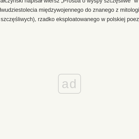
ałczyński napisał wiersz „Prośba o wyspy szczęśliwe” w 
wudziestolecia międzywojennego do znanego z mitologi
p szczęśliwych), rzadko eksploatowanego w polskiej poezj
ad