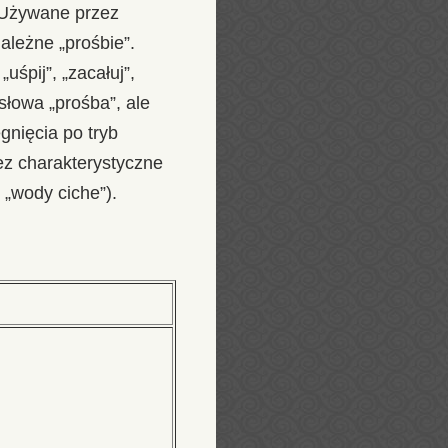
. Używane przez
ależne „prośbie”.
uśpij”, „zacałuj”,
 słowa „prośba”, ale
gnięcia po tryb
ez charakterystyczne
 „wody ciche”).