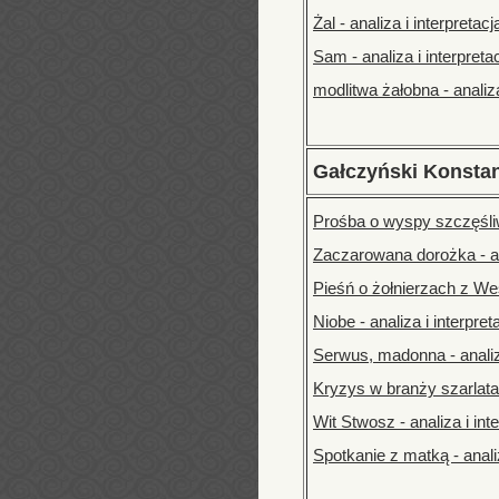
Żal - analiza i interpretacj
Sam - analiza i interpreta
modlitwa żałobna - analiza
Gałczyński Konstan
Prośba o wyspy szczęśliwe
Zaczarowana dorożka - ana
Pieśń o żołnierzach z West
Niobe - analiza i interpret
Serwus, madonna - analiza
Kryzys w branży szarlatan
Wit Stwosz - analiza i int
Spotkanie z matką - analiz