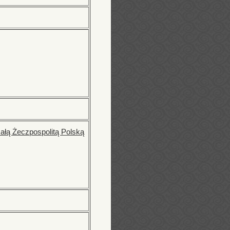
ą Żeczpospolitą Polską