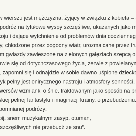
 wierszu jest mężczyzna, żyjący w związku z kobieta – 
podróż na tytułowe wyspy szczęśliwe, ukazanych jako mi
koju i dające wytchnienie od problemów dnia codzienne
y, chłodzone przez pogodny wiatr, urozmaicane przez f
am gwiazdy zawieszone na zielonych gałęziach szepcą o 
rwie się od dotychczasowego życia, zerwie z powielany
, zapomni się i odnajdzie w sobie dawno uśpione dzieck
iryk pełny jest onirycznego nastroju i atmosfery sennośc
 wersów wzmianki o śnie, traktowanym jako sposób na pr
skiej pełnej fantastyki i imaginacji krainy, o przebudze
pomnianej podróży:
uśpij, snem muzykalnym zasyp, otumań,
szczęśliwych nie przebudź ze snu”.