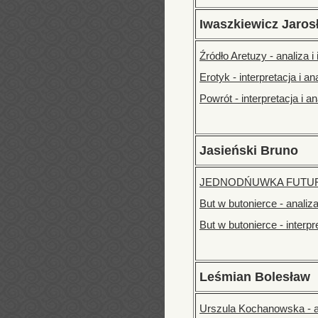
Iwaszkiewicz Jaros
Źródło Aretuzy - analiza i 
Erotyk - interpretacja i an
Powrót - interpretacja i an
Jasieński Bruno
JEDNODŃUWKA FUTURYSTU
But w butonierce - analiz
But w butonierce - interpr
Leśmian Bolesław
Urszula Kochanowska - a