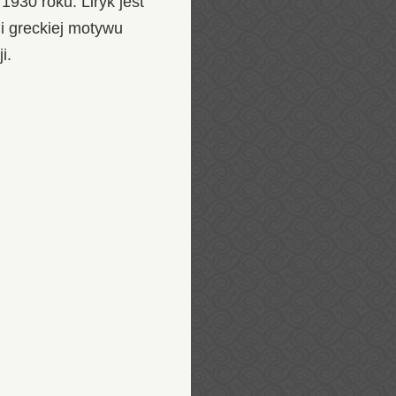
1930 roku. Liryk jest
i greckiej motywu
i.