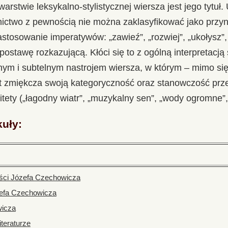
rstwie leksykalno-stylistycznej wiersza jest jego tytuł
nictwo z pewnością nie można zaklasyfikować jako przyn
tosowanie imperatywów: „zawieź”, „rozwiej”, „ukołysz”, „
 postawę rozkazującą. Kłóci się to z ogólną interpretacją
ym i subtelnym nastrojem wiersza, w którym – mimo się
t zmiękcza swoją kategoryczność oraz stanowczość prz
epitety („łagodny wiatr”, „muzykalny sen”, „wody ogromne”,
kuły:
ści Józefa Czechowicza
zefa Czechowicza
wicza
teraturze