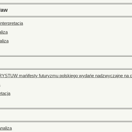
ław
interpretacja
aliza
aliza
W mańifesty futuryzmu polskiego wydańe nadzwyczajne na cał
a
etacja
naliza