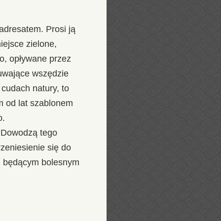
adresatem. Prosi ją
ejsce zielone,
go, opływane przez
ruwające wszędzie
cudach natury, to
m od lat szablonem
o.
i. Dowodzą tego
zeniesienie się do
niu, będącym bolesnym