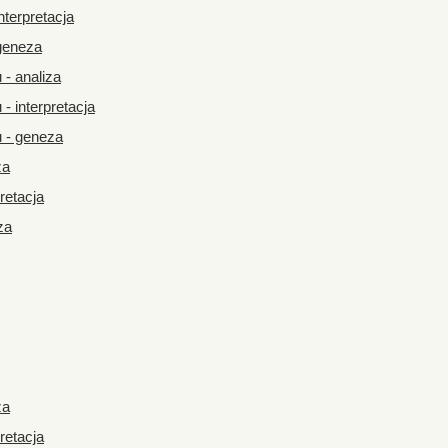
terpretacja
geneza
- analiza
 interpretacja
 - geneza
za
retacja
za
za
retacja