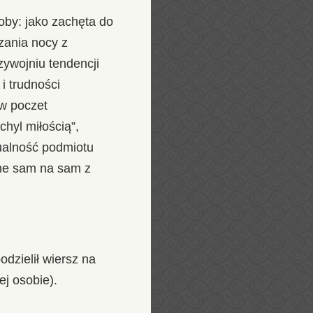
by: jako zachęta do
zania nocy z
zywojniu tendencji
i trudności
 w poczet
chyl miłością”,
ualność podmiotu
one sam na sam z
dzielił wiersz na
ej osobie).