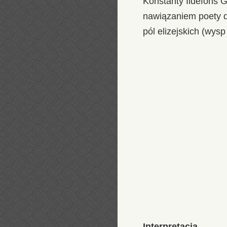
Konstanty Ildefons G
nawiązaniem poety d
pól elizejskich (wys
Interpretacja