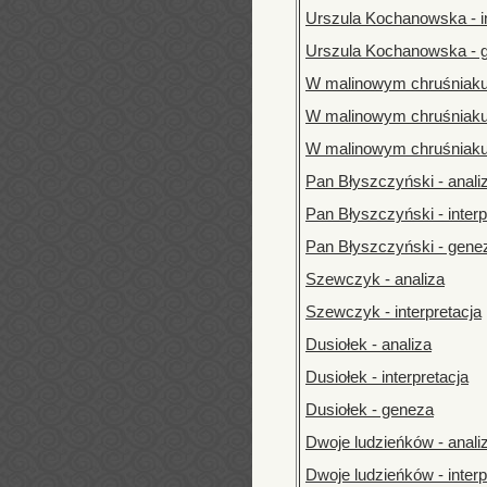
Urszula Kochanowska - in
Urszula Kochanowska - 
W malinowym chruśniaku 
W malinowym chruśniaku -
W malinowym chruśniaku
Pan Błyszczyński - anali
Pan Błyszczyński - interp
Pan Błyszczyński - gene
Szewczyk - analiza
Szewczyk - interpretacja
Dusiołek - analiza
Dusiołek - interpretacja
Dusiołek - geneza
Dwoje ludzieńków - anali
Dwoje ludzieńków - interp