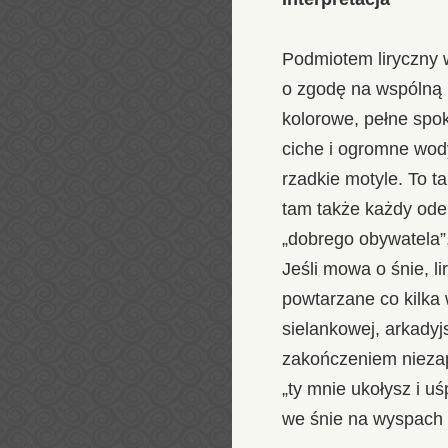
Podmiotem liryczny w
o zgodę na wspólną 
kolorowe, pełne spo
ciche i ogromne wod
rzadkie motyle. To t
tam także każdy ode
„dobrego obywatela”
Jeśli mowa o śnie, l
powtarzane co kilka
sielankowej, arkadyj
zakończeniem nieza
„ty mnie ukołysz i 
we śnie na wyspach 