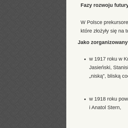
Fazy rozwoju futur
W Polsce prekursor
które złożyły się na
Jako zorganizowany 
w 1917 roku w Kr
Jasieński, Stani
„niską”, bliską 
w 1918 roku pows
i Anatol Stern,