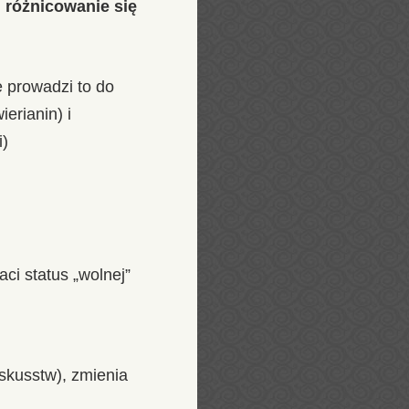
u, różnicowanie się
 prowadzi to do
erianin) i
i)
ci status „wolnej”
Iskusstw), zmienia