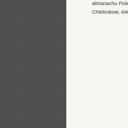
almanachu
Pol
Chlebnikow, Al