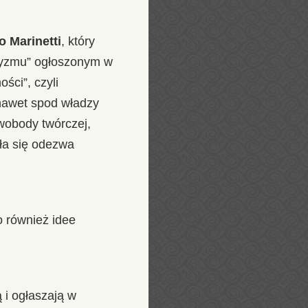
 Marinetti
, który
uryzmu” ogłoszonym w
ści”, czyli
 nawet spod władzy
wobody twórczej,
ała się odezwa
 również idee
 i ogłaszają w