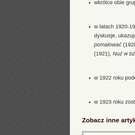
wkrótce obie grup
w latach 1920-19
dyskusje, ukazują
pomalować
(1920
(1921),
Nuż w b
w 1922 roku pode
w 1923 roku zost
Zobacz inne arty