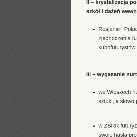
II – krystalizacja 
szkół i dążeń wewn
Rosjanie i Pol
zjednoczenia fut
kubofuturystów
III – wygasanie nur
we Włoszech nur
sztuki, a słowo
w ZSRR futuryzm
swoje hasła p