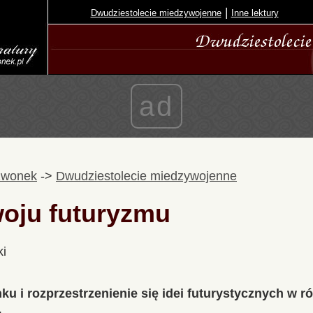
|
Dwudziestolecie miedzywojenne
Inne lektury
ad
zwonek
->
Dwudziestolecie miedzywojenne
woju futuryzmu
ki
nku i rozprzestrzenienie się idei futurystycznych w 