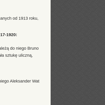
zanych od 1913 roku,
917-1920:
ależą do niego Bruno
a sztukę uliczną,
niego Aleksander Wat