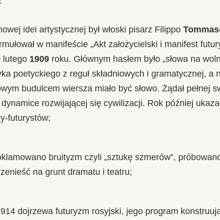
:
owej idei artystycznej był włoski pisarz Filippo
Tommaso
rmułował w manifeście „Akt założycielski i manifest fut
0 lutego
1909
roku. Głównym hasłem było „słowa na wolno
ka poetyckiego z reguł składniowych i gramatycznej, a
wowym budulcem wiersza miało być słowo. Żądał pełnej s
dynamice rozwijającej się cywilizacji. Rok później ukaz
y-futurystów;
oklamowano bruityzm czyli „sztukę szmerów”, próbowano
rzenieść na grunt dramatu i teatru;
914 dojrzewa futuryzm rosyjski, jego program konstruują