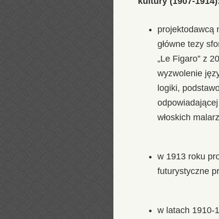
kultury (1907-1914)
projektodawcą n
główne tezy sfo
„Le Figaro” z 2
wyzwolenie języ
logiki, podsta
odpowiadającej 
włoskich malarz
w 1913 roku pr
futurystyczne p
w latach 1910-1