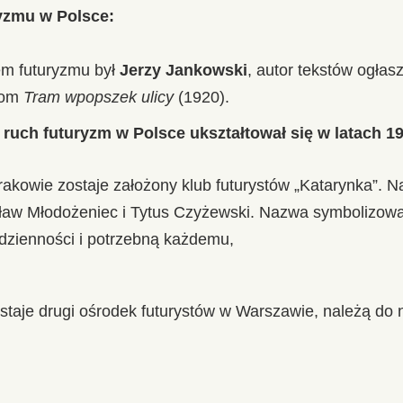
yzmu w Polsce:
em futuryzmu był
Jerzy Jankowski
, autor tekstów ogłas
 tom
Tram wpopszek ulicy
(1920).
ruch futuryzm w Polsce ukształtował się w latach 1
akowie zostaje założony klub futurystów „Katarynka”. N
sław Młodożeniec i Tytus Czyżewski. Nazwa symbolizował
codzienności i potrzebną każdemu,
taje drugi ośrodek futurystów w Warszawie, należą do 