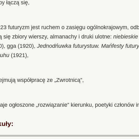
y łączą się,
23 futuryzm jest ruchem o zasięgu ogólnokrajowym, odb
 się zbiory wierszy, almanachy i druki ulotne:
niebieskie
), gga (1920),
Jednodńuwka futurystuw. Mańfesty futur
żuhu
(1921),
jmują współpracę ze „Zwrotnicą”,
aje ogłoszone „rozwiązanie” kierunku, poetyki członów in
kuły: