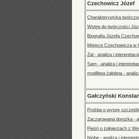
Czechowicz Józef
Charakterystyka twórczo
Wstęp do twórczości Jó
Biografia Józefa Czecho
Miejsce Czechowicza w li
Żal - analiza i interpretacj
Sam - analiza i interpreta
modlitwa żałobna - analiza
Gałczyński Konstan
Prośba o wyspy szczęśliwe
Zaczarowana dorożka - ana
Pieśń o żołnierzach z West
Niobe - analiza i interpret