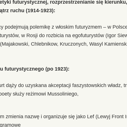
poetyki futurystycznej, rozprzestrzenianie się kierunk
ątrz ruchu (1914-1923):
acy podejmują polemikę z włoskim futuryzmem – w Polsce
urystów, w Rosji do rozbicia na egofuturystów (Igor Siewi
 (Majakowski, Chlebnikow, Kruczonych, Wasyl Kamiensk
tu futurystycznego (po 1923):
t dąży do uzyskana akceptacji faszystowskich władz, tra
 poety służy reżimowi Mussoliniego,
 zmienia nazwę i organizuje się jako Lef (Lewyj Front 
rogramowe