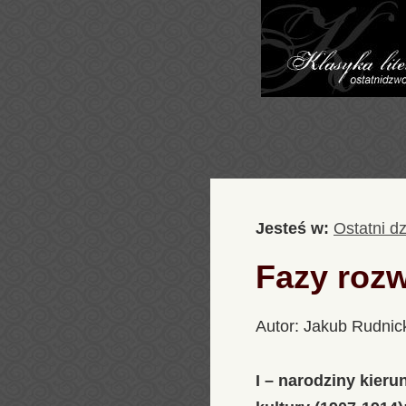
Jesteś w:
Ostatni d
Fazy roz
Autor: Jakub Rudnic
I – narodziny kieru