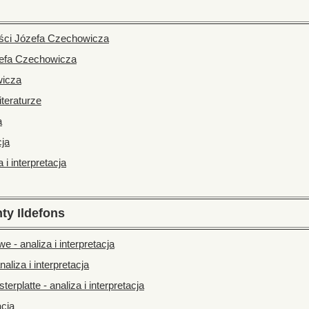
ści Józefa Czechowicza
zefa Czechowicza
wicza
teraturze
a
cja
 i interpretacja
ty Ildefons
 - analiza i interpretacja
liza i interpretacja
erplatte - analiza i interpretacja
acja