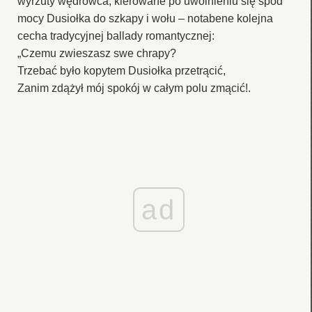
wyrzuty wędrowca, kierowane po uwolnieniu się spod
mocy Dusiołka do szkapy i wołu – notabene kolejna
cecha tradycyjnej ballady romantycznej:
„Czemu zwieszasz swe chrapy?
Trzebać było kopytem Dusiołka przetrącić,
Zanim zdążył mój spokój w całym polu zmącić!.
ad