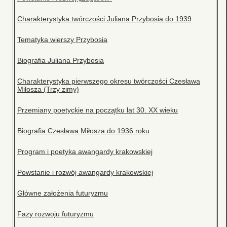
Charakterystyka twórczości Juliana Przybosia do 1939
Tematyka wierszy Przybosia
Biografia Juliana Przybosia
Charakterystyka pierwszego okresu twórczości Czesława
Miłosza (Trzy zimy)
Przemiany poetyckie na początku lat 30. XX wieku
Biografia Czesława Miłosza do 1936 roku
Program i poetyka awangardy krakowskiej
Powstanie i rozwój awangardy krakowskiej
Główne założenia futuryzmu
Fazy rozwoju futuryzmu