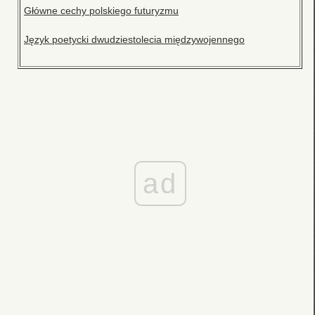
Główne cechy polskiego futuryzmu
Język poetycki dwudziestolecia międzywojennego
ad