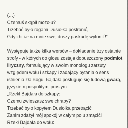
(…)
Czemuś skąpił mozołu?
Trzebać było rogami Dusiołka postronić,
Gdy chciał na mnie swej duszy paskudę wyłonić!”.
Występuje także kilka wersów – dokładanie trzy ostatnie
strofy - w których do głosu zostaje dopuszczony
podmiot
liryczny
, formułujący w swoim monologu zarzuty
względem wołu i szkapy i zadający pytania o sens
istnienia zła Bogu. Bajdała posługuje się ludową
gwarą
,
językiem pospolitym, prostym:
„Rzekł Bajdała do szkapy:
Czemu zwieszasz swe chrapy?
Trzebać było kopytem Dusiołka przetrącić,
Zanim zdążył mój spokój w całym polu zmącić!
Rzekł Bajdała do wołu: