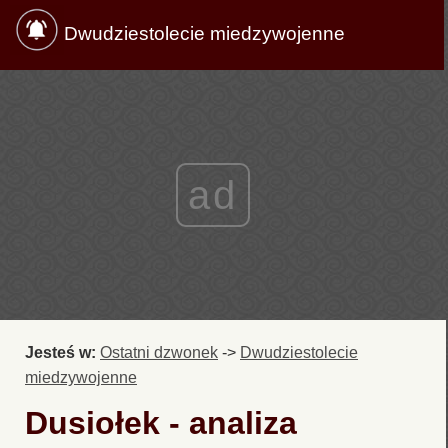
Dwudziestolecie miedzywojenne
ad
Jesteś w:
Ostatni dzwonek
->
Dwudziestolecie
miedzywojenne
Dusiołek - analiza