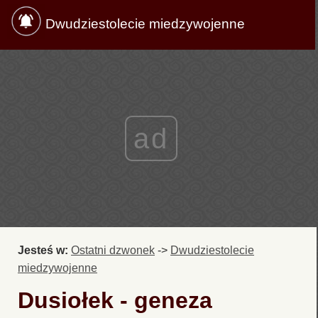
Dwudziestolecie miedzywojenne
ad
Jesteś w:
Ostatni dzwonek
->
Dwudziestolecie
miedzywojenne
Dusiołek - geneza