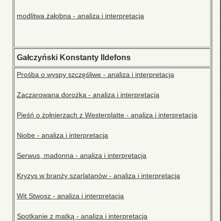
modlitwa żałobna - analiza i interpretacja
Gałczyński Konstanty Ildefons
Prośba o wyspy szczęśliwe - analiza i interpretacja
Zaczarowana dorożka - analiza i interpretacja
Pieśń o żołnierzach z Westerplatte - analiza i interpretacja
Niobe - analiza i interpretacja
Serwus, madonna - analiza i interpretacja
Kryzys w branży szarlatanów - analiza i interpretacja
Wit Stwosz - analiza i interpretacja
Spotkanie z matką - analiza i interpretacja