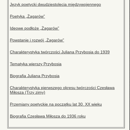
Język poetycki dwudziestolecia międzywojennego
Poetyka „Żagarów”
Ideowe podłoże „Żagarów”
Powstanie i rozwój „Żagarów”
Charakterystyka twórczości Juliana Przybosia do 1939
Tematyka wierszy Przybosia
Biografia Juliana Przybosia
Charakterystyka pierwszego okresu twórczości Czesława
Miłosza (Trzy zimy)
Przemiany poetyckie na początku lat 30. XX wieku
Biografia Czesława Miłosza do 1936 roku