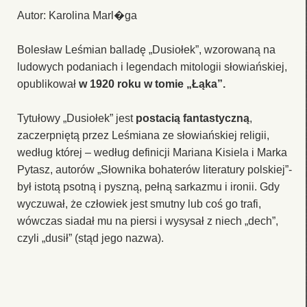
Autor: Karolina Marl�ga
Bolesław Leśmian balladę „Dusiołek”, wzorowaną na
ludowych podaniach i legendach mitologii słowiańskiej,
opublikował
w 1920 roku w tomie „Łąka”.
Tytułowy „Dusiołek” jest
postacią fantastyczną
,
zaczerpniętą przez Leśmiana ze słowiańskiej religii,
według której – według definicji Mariana Kisiela i Marka
Pytasz, autorów „Słownika bohaterów literatury polskiej”-
był istotą psotną i pyszną, pełną sarkazmu i ironii. Gdy
wyczuwał, że człowiek jest smutny lub coś go trafi,
wówczas siadał mu na piersi i wysysał z niech „dech”,
czyli „dusił” (stąd jego nazwa).