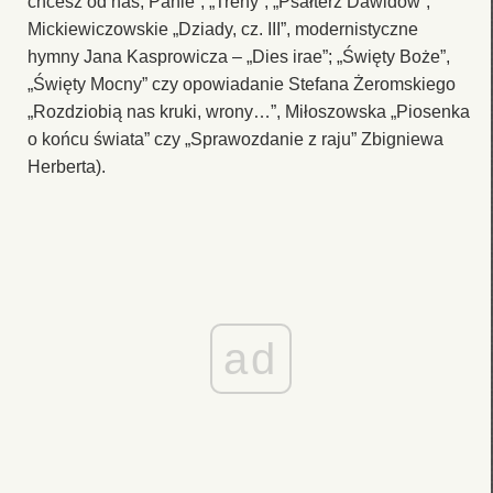
chcesz od nas, Panie”; „Treny”; „Psałterz Dawidów”,
Mickiewiczowskie „Dziady, cz. III”, modernistyczne
hymny Jana Kasprowicza – „Dies irae”; „Święty Boże”,
„Święty Mocny” czy opowiadanie Stefana Żeromskiego
„Rozdziobią nas kruki, wrony…”, Miłoszowska „Piosenka
o końcu świata” czy „Sprawozdanie z raju” Zbigniewa
Herberta).
ad