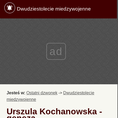
Dwudziestolecie miedzywojenne
ad
Jesteś w:
Ostatni dzwonek
->
Dwudziestolecie
miedzywojenne
Urszula Kochanowska -