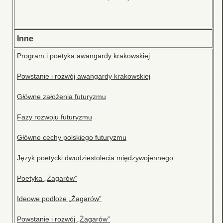
Inne
Program i poetyka awangardy krakowskiej
Powstanie i rozwój awangardy krakowskiej
Główne założenia futuryzmu
Fazy rozwoju futuryzmu
Główne cechy polskiego futuryzmu
Język poetycki dwudziestolecia międzywojennego
Poetyka „Żagarów”
Ideowe podłoże „Żagarów”
Powstanie i rozwój „Żagarów”