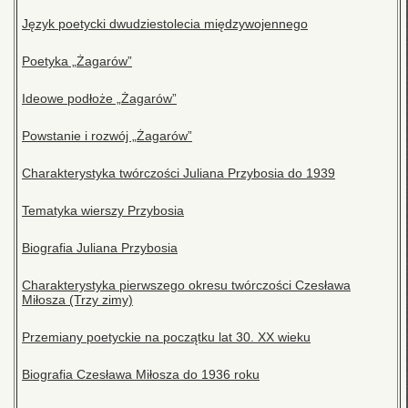
Język poetycki dwudziestolecia międzywojennego
Poetyka „Żagarów”
Ideowe podłoże „Żagarów”
Powstanie i rozwój „Żagarów”
Charakterystyka twórczości Juliana Przybosia do 1939
Tematyka wierszy Przybosia
Biografia Juliana Przybosia
Charakterystyka pierwszego okresu twórczości Czesława
Miłosza (Trzy zimy)
Przemiany poetyckie na początku lat 30. XX wieku
Biografia Czesława Miłosza do 1936 roku