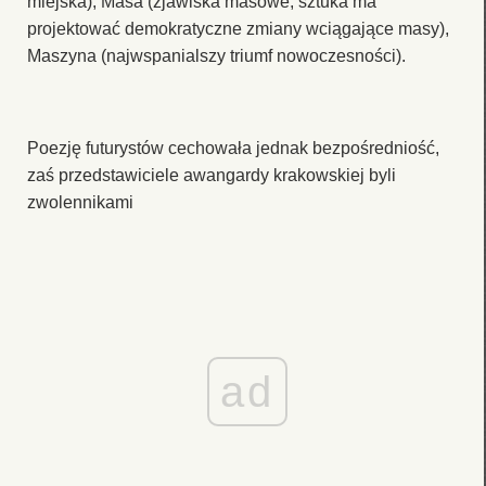
miejska), Masa (zjawiska masowe, sztuka ma
projektować demokratyczne zmiany wciągające masy),
Maszyna (najwspanialszy triumf nowoczesności).
Poezję futurystów cechowała jednak bezpośredniość,
zaś przedstawiciele awangardy krakowskiej byli
zwolennikami
ad