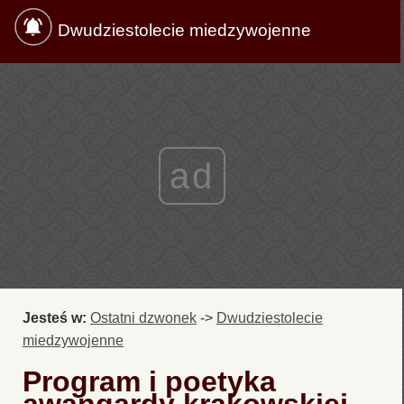
Dwudziestolecie miedzywojenne
ad
Jesteś w:
Ostatni dzwonek
->
Dwudziestolecie
miedzywojenne
Program i poetyka