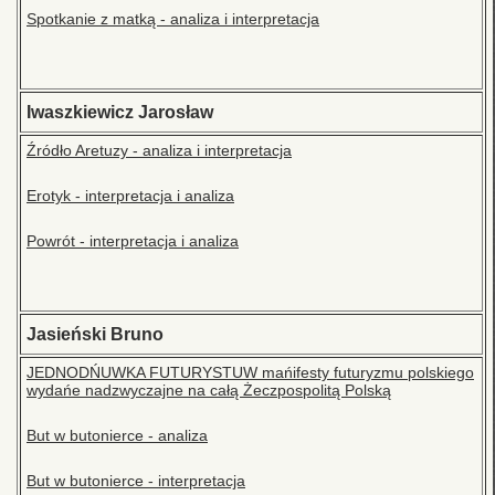
Spotkanie z matką - analiza i interpretacja
Iwaszkiewicz Jarosław
Źródło Aretuzy - analiza i interpretacja
Erotyk - interpretacja i analiza
Powrót - interpretacja i analiza
Jasieński Bruno
JEDNODŃUWKA FUTURYSTUW mańifesty futuryzmu polskiego
wydańe nadzwyczajne na całą Żeczpospolitą Polską
But w butonierce - analiza
But w butonierce - interpretacja