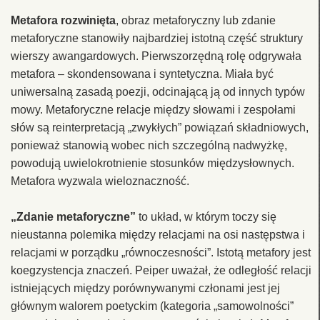
Metafora rozwinięta
, obraz metaforyczny lub zdanie
metaforyczne stanowiły najbardziej istotną część struktury
wierszy awangardowych. Pierwszorzędną rolę odgrywała
metafora – skondensowana i syntetyczna. Miała być
uniwersalną zasadą poezji, odcinającą ją od innych typów
mowy. Metaforyczne relacje między słowami i zespołami
słów są reinterpretacją „zwykłych” powiązań składniowych,
ponieważ stanowią wobec nich szczególną nadwyżkę,
powodują uwielokrotnienie stosunków międzysłownych.
Metafora wyzwala wieloznaczność.
„Zdanie metaforyczne”
to układ, w którym toczy się
nieustanna polemika między relacjami na osi następstwa i
relacjami w porządku „równoczesności”. Istotą metafory jest
koegzystencja znaczeń. Peiper uważał, że odległość relacji
istniejących między porównywanymi członami jest jej
głównym walorem poetyckim (kategoria „samowolności”