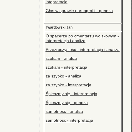
intepretacja
Głos w sprawie pornografii - geneza
Twardowski Jan
O spacerze po cmentarzu wojskowym -
interpretacja i analiza
Przezroczystość - interpretacja i analiza
szukam - analiza
szukam - interpretacja
za szybko - analiza
za szybko - interpretacja
Śpieszmy się - interpretacja
Śpieszmy się - geneza
samotność - analiza
samotność - interpretacja