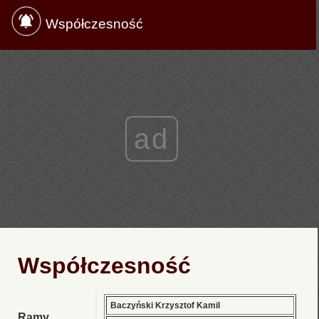
Współczesność
ad
Współczesność
Baczyński Krzysztof Kamil
Ramy