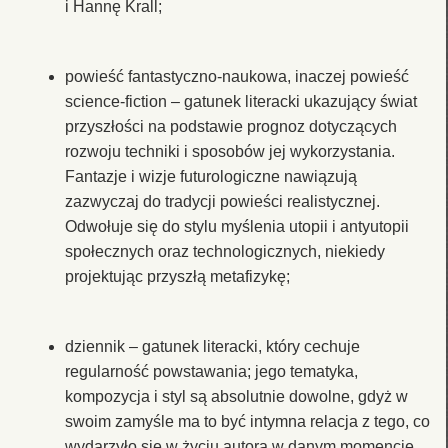
i Hannę Krall;
powieść fantastyczno-naukowa, inaczej powieść
science-fiction – gatunek literacki ukazujący świat
przyszłości na podstawie prognoz dotyczących
rozwoju techniki i sposobów jej wykorzystania.
Fantazje i wizje futurologiczne nawiązują
zazwyczaj do tradycji powieści realistycznej.
Odwołuje się do stylu myślenia utopii i antyutopii
społecznych oraz technologicznych, niekiedy
projektując przyszłą metafizykę;
dziennik – gatunek literacki, który cechuje
regularność powstawania; jego tematyka,
kompozycja i styl są absolutnie dowolne, gdyż w
swoim zamyśle ma to być intymna relacja z tego, co
wydarzyło się w życiu autora w danym momencie.