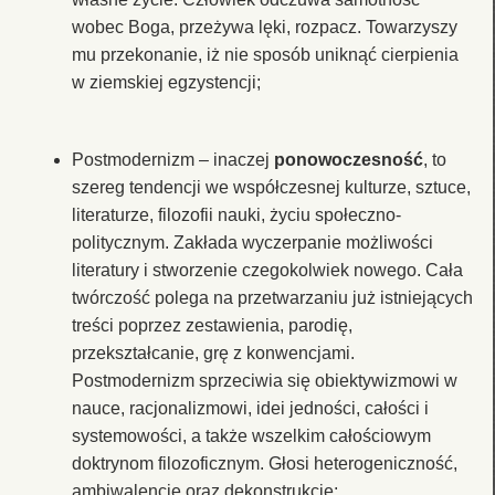
wobec Boga, przeżywa lęki, rozpacz. Towarzyszy
mu przekonanie, iż nie sposób uniknąć cierpienia
w ziemskiej egzystencji;
Postmodernizm – inaczej
ponowoczesność
, to
szereg tendencji we współczesnej kulturze, sztuce,
literaturze, filozofii nauki, życiu społeczno-
politycznym. Zakłada wyczerpanie możliwości
literatury i stworzenie czegokolwiek nowego. Cała
twórczość polega na przetwarzaniu już istniejących
treści poprzez zestawienia, parodię,
przekształcanie, grę z konwencjami.
Postmodernizm sprzeciwia się obiektywizmowi w
nauce, racjonalizmowi, idei jedności, całości i
systemowości, a także wszelkim całościowym
doktrynom filozoficznym. Głosi heterogeniczność,
ambiwalencję oraz dekonstrukcję;