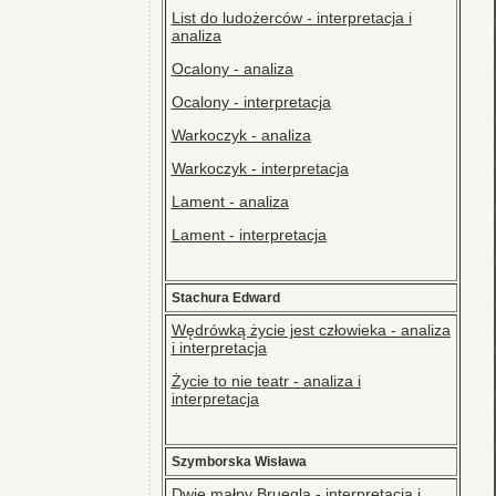
List do ludożerców - interpretacja i
analiza
Ocalony - analiza
Ocalony - interpretacja
Warkoczyk - analiza
Warkoczyk - interpretacja
Lament - analiza
Lament - interpretacja
Stachura Edward
Wędrówką życie jest człowieka - analiza
i interpretacja
Życie to nie teatr - analiza i
interpretacja
Szymborska Wisława
Dwie małpy Bruegla - interpretacja i