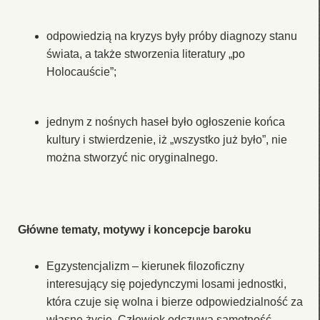
odpowiedzią na kryzys były próby diagnozy stanu
świata, a także stworzenia literatury „po
Holocauście”;
jednym z nośnych haseł było ogłoszenie końca
kultury i stwierdzenie, iż „wszystko już było”, nie
można stworzyć nic oryginalnego.
Główne tematy, motywy i koncepcje baroku
Egzystencjalizm – kierunek filozoficzny
interesujący się pojedynczymi losami jednostki,
która czuje się wolna i bierze odpowiedzialność za
własne życie. Człowiek odczuwa samotność