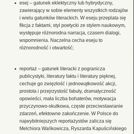
esej – gatunek eklektyczny lub hybrydyczny,
zawierający w sobie elementy wszystkich rodzajów
i wielu gatunków literackich. W eseju przeplata się
fikcja z faktami, styl poetycki ze stylem naukowym,
występuje różnorodna narracja, czasem dialogi,
wspomnienia. Naczelna cecha eseju to
różnorodność i otwartość;
reportaż – gatunek literacki z pogranicza
publicystyki, literatury faktu i literatury pięknej,
cechuje go zwięzłość i jednowątkowość akcji,
prostota i przejrzystość fabuły, dramatyczność
opowieści, mała liczba bohaterów, motywacja
przyczynowo-skutkowa, częste przeciwstawianie
zdarzeń, efektowne zakończenie. W Polsce do
najwybitniejszych reportażystów zalicza się
Melchiora Wańkowicza, Ryszarda Kapuścińskiego