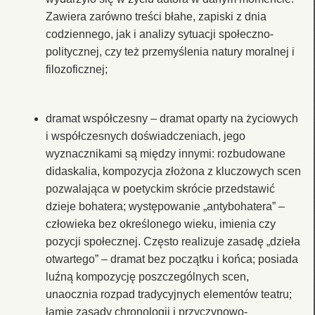
Zawiera zarówno treści błahe, zapiski z dnia
codziennego, jak i analizy sytuacji społeczno-
politycznej, czy też przemyślenia natury moralnej i
filozoficznej;
dramat współczesny – dramat oparty na życiowych
i współczesnych doświadczeniach, jego
wyznacznikami są między innymi: rozbudowane
didaskalia, kompozycja złożona z kluczowych scen
pozwalająca w poetyckim skrócie przedstawić
dzieje bohatera; występowanie „antybohatera” –
człowieka bez określonego wieku, imienia czy
pozycji społecznej. Często realizuje zasadę „dzieła
otwartego” – dramat bez początku i końca; posiada
luźną kompozycję poszczególnych scen,
unaocznia rozpad tradycyjnych elementów teatru;
łamie zasady chronologii i przyczynowo-