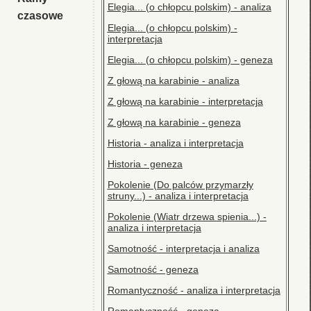
Elegia... (o chłopcu polskim) - analiza
czasowe
Elegia... (o chłopcu polskim) -
interpretacja
Elegia... (o chłopcu polskim) - geneza
Z głową na karabinie - analiza
Z głową na karabinie - interpretacja
Z głową na karabinie - geneza
Historia - analiza i interpretacja
Historia - geneza
Pokolenie (Do palców przymarzły
struny...) - analiza i interpretacja
Pokolenie (Wiatr drzewa spienia...) -
analiza i interpretacja
Samotność - interpretacja i analiza
Samotność - geneza
Romantyczność - analiza i interpretacja
Romantyczność - geneza