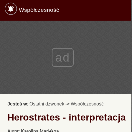
Współczesność
ad
Jesteś w:
Ostatni dzwonek
->
Współczesność
Herostrates - interpretacja
Autor: Karolina Marl�ga