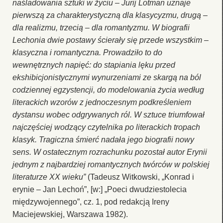
naśladowania sztuki w życiu – Jurij Lotman uznaje
pierwszą za charakterystyczną dla klasycyzmu, drugą –
dla realizmu, trzecią – dla romantyzmu. W biografii
Lechonia dwie postawy ścierały się przede wszystkim –
klasyczna i romantyczna. Prowadziło to do
wewnętrznych napięć: do stapiania lęku przed
ekshibicjonistycznymi wynurzeniami ze skargą na ból
codziennej egzystencji, do modelowania życia według
literackich wzorów z jednoczesnym podkreśleniem
dystansu wobec odgrywanych ról. W sztuce triumfował
najczęściej wodzący czytelnika po literackich tropach
klasyk. Tragiczna śmierć nadała jego biografii nowy
sens. W ostatecznym rozrachunku pozostał autor Erynii
jednym z najbardziej romantycznych twórców w polskiej
literaturze XX wieku”
(Tadeusz Witkowski, „Konrad i
erynie – Jan Lechoń”, [w:] „Poeci dwudziestolecia
międzywojennego”, cz. 1, pod redakcją Ireny
Maciejewskiej, Warszawa 1982).