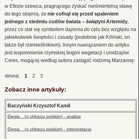
w Efezie szewca, pragnącego zyskać nieśmiertelną sławę
do tego stopnia, że
nie cofnął się przed spaleniem
jednego z siedmiu cudów świata – świątyni Artemidy
,
przez co stał się symbolem dążenia do celu bez względu na
jakiekolwiek świętości i zasady (podobnie jak Kiliński, on
także był rzemieślnikiem). Innym nawiązaniem do antyku
jest wspomnienie rzymskiej bogini wegetacji i urodzajów
Ceres, mogącej według autora zastąpić rodzimą Marzannę:
strona:
1
2
3
Zobacz inne artykuły:
Baczyński Krzysztof Kamil
Elegia... (o chłopcu polskim) - analiza
Elegia... (o chłopcu polskim) - interpretacja