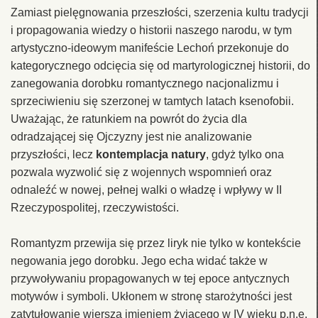
Zamiast pielęgnowania przeszłości, szerzenia kultu tradycji
i propagowania wiedzy o historii naszego narodu, w tym
artystyczno-ideowym manifeście Lechoń przekonuje do
kategorycznego odcięcia się od martyrologicznej historii, do
zanegowania dorobku romantycznego nacjonalizmu i
sprzeciwieniu się szerzonej w tamtych latach ksenofobii.
Uważając, że ratunkiem na powrót do życia dla
odradzającej się Ojczyzny jest nie analizowanie
przyszłości, lecz
kontemplacja natury
, gdyż tylko ona
pozwala wyzwolić się z wojennych wspomnień oraz
odnaleźć w nowej, pełnej walki o władzę i wpływy w II
Rzeczypospolitej, rzeczywistości.
Romantyzm przewija się przez liryk nie tylko w kontekście
negowania jego dorobku. Jego echa widać także w
przywoływaniu propagowanych w tej epoce antycznych
motywów i symboli. Ukłonem w stronę starożytności jest
zatytułowanie wiersza imieniem żyjącego w IV wieku p.n.e.