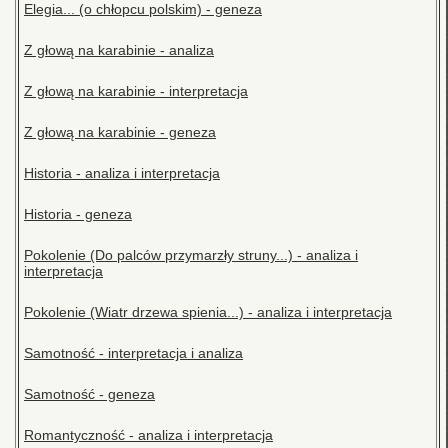
Elegia... (o chłopcu polskim) - geneza
Z głową na karabinie - analiza
Z głową na karabinie - interpretacja
Z głową na karabinie - geneza
Historia - analiza i interpretacja
Historia - geneza
Pokolenie (Do palców przymarzły struny...) - analiza i
interpretacja
Pokolenie (Wiatr drzewa spienia...) - analiza i interpretacja
Samotność - interpretacja i analiza
Samotność - geneza
Romantyczność - analiza i interpretacja