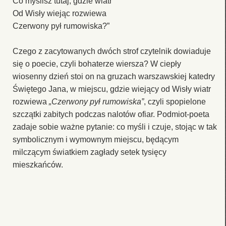
Co myślisz tutaj, gdzie wiatr
Od Wisły wiejąc rozwiewa
Czerwony pył rumowiska?”
Czego z zacytowanych dwóch strof czytelnik dowiaduje
się o poecie, czyli bohaterze wiersza? W ciepły
wiosenny dzień stoi on na gruzach warszawskiej katedry
Świętego Jana, w miejscu, gdzie wiejący od Wisły wiatr
rozwiewa
„Czerwony pył rumowiska”
, czyli spopielone
szczątki zabitych podczas nalotów ofiar. Podmiot-poeta
zadaje sobie ważne pytanie: co myśli i czuje, stojąc w tak
symbolicznym i wymownym miejscu, będącym
milczącym światkiem zagłady setek tysięcy
mieszkańców.