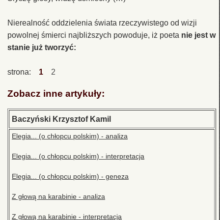
Nierealność oddzielenia świata rzeczywistego od wizji
powolnej śmierci najbliższych powoduje, iż poeta
nie jest w
stanie już tworzyć:
strona:
1
2
Zobacz inne artykuły:
Baczyński Krzysztof Kamil
Elegia... (o chłopcu polskim) - analiza
Elegia... (o chłopcu polskim) - interpretacja
Elegia... (o chłopcu polskim) - geneza
Z głową na karabinie - analiza
Z głową na karabinie - interpretacja