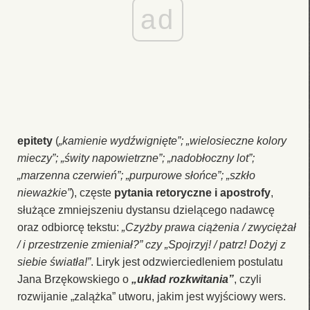
ad
epitety
(
„kamienie wydźwignięte”; „wielosieczne kolory
mieczy”; „świty napowietrzne”; „nadobłoczny lot”;
„marzenna czerwień”; „purpurowe słońce”; „szkło
nieważkie”
), częste
pytania retoryczne i apostrofy
,
służące zmniejszeniu dystansu dzielącego nadawcę
oraz odbiorcę tekstu:
„Czyżby prawa ciążenia / zwyciężał
/ i przestrzenie zmieniał?” czy „Spojrzyj! / patrz! Dożyj z
siebie światła!”
. Liryk jest odzwierciedleniem postulatu
Jana Brzękowskiego o
„układ rozkwitania”
, czyli
rozwijanie „zalążka” utworu, jakim jest wyjściowy wers.