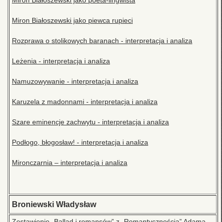
Miron Białoszewski jako poeta-lingwista
Miron Białoszewski jako piewca rupieci
Rozprawa o stolikowych baranach - interpretacja i analiza
Leżenia - interpretacja i analiza
Namuzowywanie - interpretacja i analiza
Karuzela z madonnami - interpretacja i analiza
Szare eminencje zachwytu - interpretacja i analiza
Podłogo, błogosław! - interpretacja i analiza
Mironczarnia – interpretacja i analiza
Broniewski Władysław
Zestawienie „Ballad i romansów” z „Romantycznością” Adama