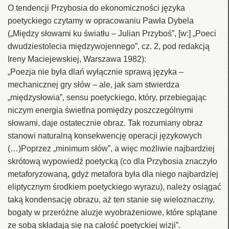
O tendencji Przybosia do ekonomiczności języka
poetyckiego czytamy w opracowaniu Pawła Dybela
(„Między słowami ku światłu – Julian Przyboś”, [w:] „Poeci
dwudziestolecia międzywojennego”, cz. 2, pod redakcją
Ireny Maciejewskiej, Warszawa 1982):
„Poezja nie była dlań wyłącznie sprawą języka –
mechanicznej gry słów – ale, jak sam stwierdza
„międzysłowia”, sensu poetyckiego, który, przebiegając
niczym energia świetlna pomiędzy poszczególnymi
słowami, daje ostatecznie obraz. Tak rozumiany obraz
stanowi naturalną konsekwencję operacji językowych
(…)Poprzez „minimum słów”, a więc możliwie najbardziej
skrótową wypowiedź poetycką (co dla Przybosia znaczyło
metaforyzowaną, gdyż metafora była dla niego najbardziej
eliptycznym środkiem poetyckiego wyrazu), należy osiągać
taką kondensację obrazu, aż ten stanie się wieloznaczny,
bogaty w przeróżne aluzje wyobrażeniowe, które splątane
ze sobą składają się na całość poetyckiej wizji”.