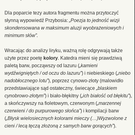
Dla poparcie tezy autora fragmentu można przytoczyć
słynną wypowiedź Przybosia:
„Poezja to jedność wizji
skondensowana w maksimum aluzji wyobrażeniowych i
minimum słów”.
Wracając do analizy liryku, ważną rolę odgrywają także
użyte przez poetę
kolory
. Katedra mieni się prawdziwą
paletą barw, począwszy od lazuru (
„kamieni
wydźwigniętych / od oczu do lazuru”
) i niebieskiego (
„niebo
nadobłocznego lotu”
), poprzez cynowo-złoty (malowidło
przedstawiające sąd ostateczny, świecące
„blaskiem
cynobrowo-złotym”
) i biało-błękitny (
„ich białość od błękitu”
),
a skończywszy na fioletowym, czerwonym (
„marzennej
czerwieni / do purpurowego słońca”
) i kompilacji barw
(
„Błysk wielosiecznych kolorami mieczy (…)Wyzwolone z
cieni / lecą tęczą złożoną z samych barw gorących”
).