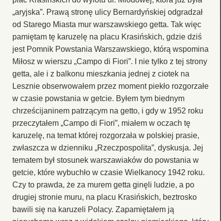
„aryjska”. Prawą stronę ulicy Bernardyńskiej odgradzał
od Starego Miasta mur warszawskiego getta. Tak więc
pamiętam tę karuzelę na placu Krasińskich, gdzie dziś
jest Pomnik Powstania Warszawskiego, którą wspomina
Miłosz w wierszu „Campo di Fiori”. I nie tylko z tej strony
getta, ale i z balkonu mieszkania jednej z ciotek na
Lesznie obserwowałem przez moment piekło rozgorzałe
w czasie powstania w getcie. Byłem tym biednym
chrześcijaninem patrzącym na getto, i gdy w 1952 roku
przeczytałem „Campo di Fiori”, miałem w oczach tę
karuzelę, na temat której rozgorzała w polskiej prasie,
zwłaszcza w dzienniku „Rzeczpospolita”, dyskusja. Jej
tematem był stosunek warszawiaków do powstania w
getcie, które wybuchło w czasie Wielkanocy 1942 roku.
Czy to prawda, że za murem getta ginęli ludzie, a po
drugiej stronie muru, na placu Krasińskich, beztrosko
bawili się na karuzeli Polacy. Zapamiętałem ją