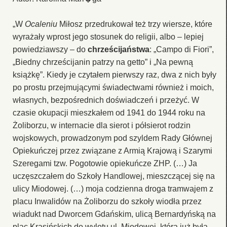
„W
Ocaleniu
Miłosz przedrukował też trzy wiersze, które
wyrażały wprost jego stosunek do religii, albo – lepiej
powiedziawszy – do
chrześcijaństwa
: „Campo di Fiori”,
„Biedny chrześcijanin patrzy na getto” i „Na pewną
książkę”. Kiedy je czytałem pierwszy raz, dwa z nich były
po prostu przejmującymi świadectwami również i moich,
własnych, bezpośrednich doświadczeń i przeżyć. W
czasie okupacji mieszkałem od 1941 do 1944 roku na
Żoliborzu, w internacie dla sierot i półsierot rodzin
wojskowych, prowadzonym pod szyldem Rady Głównej
Opiekuńczej przez związane z Armią Krajową i Szarymi
Szeregami tzw. Pogotowie opiekuńcze ZHP. (…) Ja
uczęszczałem do Szkoły Handlowej, mieszczącej się na
ulicy Miodowej. (…) moja codzienna droga tramwajem z
placu Inwalidów na Żoliborzu do szkoły wiodła przez
wiadukt nad Dworcem Gdańskim, ulicą Bernardyńską na
plac Krasińskich do wylotu ul. Miodowej, która już była