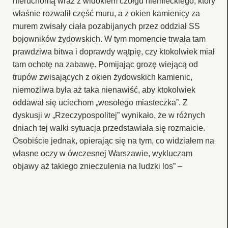
nieruchomą wraz z widokiem czołgu niemieckiego, który
właśnie rozwalił część muru, a z okien kamienicy za
murem zwisały ciała pozabijanych przez oddział SS
bojowników żydowskich. W tym momencie trwała tam
prawdziwa bitwa i doprawdy wątpię, czy ktokolwiek miał
tam ochotę na zabawę. Pomijając grozę wiejącą od
trupów zwisających z okien żydowskich kamienic,
niemożliwa była aż taka nienawiść, aby ktokolwiek
oddawał się uciechom „wesołego miasteczka”. Z
dyskusji w „Rzeczypospolitej” wynikało, że w różnych
dniach tej walki sytuacja przedstawiała się rozmaicie.
Osobiście jednak, opierając się na tym, co widziałem na
własne oczy w ówczesnej Warszawie, wykluczam
objawy aż takiego znieczulenia na ludzki los” –