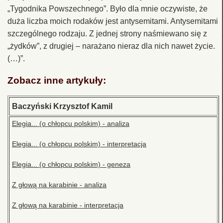
„Tygodnika Powszechnego”. Było dla mnie oczywiste, że
duża liczba moich rodaków jest antysemitami. Antysemitami
szczególnego rodzaju. Z jednej strony naśmiewano się z
„żydków”, z drugiej – narażano nieraz dla nich nawet życie.
(…)”.
Zobacz inne artykuły:
Baczyński Krzysztof Kamil
Elegia... (o chłopcu polskim) - analiza
Elegia... (o chłopcu polskim) - interpretacja
Elegia... (o chłopcu polskim) - geneza
Z głową na karabinie - analiza
Z głową na karabinie - interpretacja