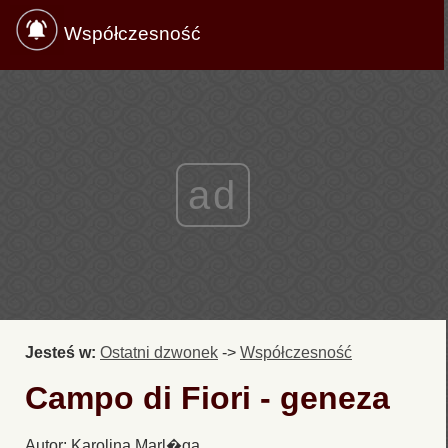
Współczesność
ad
Jesteś w:
Ostatni dzwonek
->
Współczesność
Campo di Fiori - geneza
Autor: Karolina Marl�ga