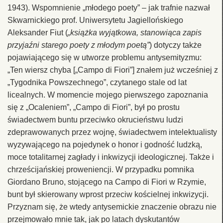
1943). Wspomnienie „młodego poety” – jak trafnie nazwał
Skwarnickiego prof. Uniwersytetu Jagiellońskiego
Aleksander Fiut (
„książka wyjątkowa, stanowiąca zapis
przyjaźni starego poety z młodym poetą”
) dotyczy także
pojawiającego się w utworze problemu antysemityzmu:
„Ten wiersz chyba [„Campo di Fiori”] znałem już wcześniej z
„Tygodnika Powszechnego”, czytanego stale od lat
licealnych. W momencie mojego pierwszego zapoznania
się z „Ocaleniem”, „Campo di Fiori”, był po prostu
świadectwem buntu przeciwko okrucieństwu ludzi
zdeprawowanych przez wojnę, świadectwem intelektualisty
wyzywającego na pojedynek o honor i godność ludzką,
moce totalitarnej zagłady i inkwizycji ideologicznej. Także i
chrześcijańskiej proweniencji. W przypadku pomnika
Giordano Bruno, stojącego na Campo di Fiori w Rzymie,
bunt był skierowany wprost przeciw kościelnej inkwizycji.
Przyznam się, że wtedy antysemickie znaczenie obrazu nie
przejmowało mnie tak, jak po latach dyskutantów